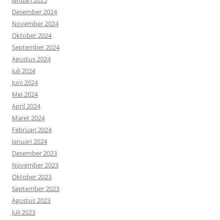
Januari 2025
Desember 2024
November 2024
Oktober 2024
September 2024
Agustus 2024
Juli 2024
Juni 2024
Mei 2024
April 2024
Maret 2024
Februari 2024
Januari 2024
Desember 2023
November 2023
Oktober 2023
September 2023
Agustus 2023
Juli 2023