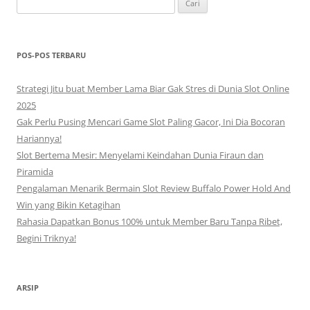
untuk:
POS-POS TERBARU
Strategi Jitu buat Member Lama Biar Gak Stres di Dunia Slot Online
2025
Gak Perlu Pusing Mencari Game Slot Paling Gacor, Ini Dia Bocoran
Hariannya!
Slot Bertema Mesir: Menyelami Keindahan Dunia Firaun dan
Piramida
Pengalaman Menarik Bermain Slot Review Buffalo Power Hold And
Win yang Bikin Ketagihan
Rahasia Dapatkan Bonus 100% untuk Member Baru Tanpa Ribet,
Begini Triknya!
ARSIP