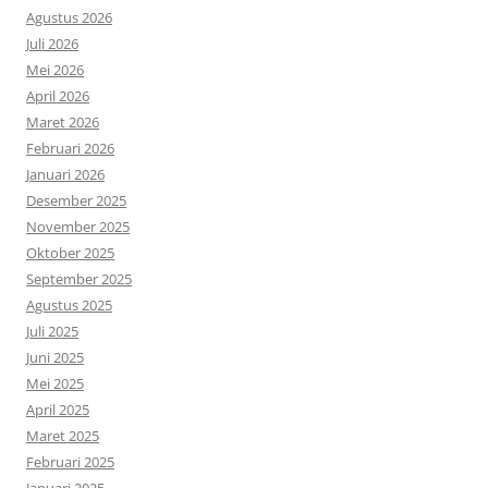
Agustus 2026
Juli 2026
Mei 2026
April 2026
Maret 2026
Februari 2026
Januari 2026
Desember 2025
November 2025
Oktober 2025
September 2025
Agustus 2025
Juli 2025
Juni 2025
Mei 2025
April 2025
Maret 2025
Februari 2025