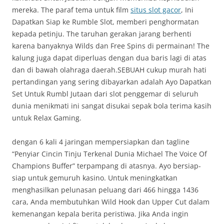
mereka. The paraf tema untuk film
situs slot gacor
, Ini
Dapatkan Siap ke Rumble Slot, memberi penghormatan
kepada petinju. The taruhan gerakan jarang berhenti
karena banyaknya Wilds dan Free Spins di permainan! The
kalung juga dapat diperluas dengan dua baris lagi di atas
dan di bawah olahraga daerah.SEBUAH cukup murah hati
pertandingan yang sering dibayarkan adalah Ayo Dapatkan
Set Untuk Rumbl Jutaan dari slot penggemar di seluruh
dunia menikmati ini sangat disukai sepak bola terima kasih
untuk Relax Gaming.
dengan 6 kali 4 jaringan mempersiapkan dan tagline
“Penyiar Cincin Tinju Terkenal Dunia Michael The Voice Of
Champions Buffer” terpampang di atasnya. Ayo bersiap-
siap untuk gemuruh kasino. Untuk meningkatkan
menghasilkan pelunasan peluang dari 466 hingga 1436
cara, Anda membutuhkan Wild Hook dan Upper Cut dalam
kemenangan kepala berita peristiwa. Jika Anda ingin