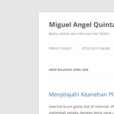
Langsung
ke
isi
Miguel Angel Quint
Berita, Artikel, dan Informasi Slot Terkini
PRIVACY POLICY
SITUS SLOT ONLINE
ARSIP BULANAN:
APRIL 2025
Menjelajahi Keanehan Pl
Internal bumi game slot di internet,
melimpah pelaku dengan tema yang u