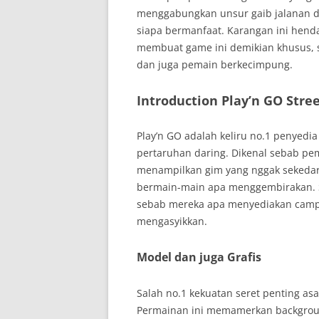
menggabungkan unsur gaib jalanan 
siapa bermanfaat. Karangan ini hend
membuat game ini demikian khusus, 
dan juga pemain berkecimpung.
Introduction Play’n GO Stre
Play’n GO adalah keliru no.1 penyedia
pertaruhan daring. Dikenal sebab pe
menampilkan gim yang nggak sekeda
bermain-main apa menggembirakan. S
sebab mereka apa menyediakan campur
mengasyikkan.
Model dan juga Grafis
Salah no.1 kekuatan seret penting as
Permainan ini memamerkan backgrou