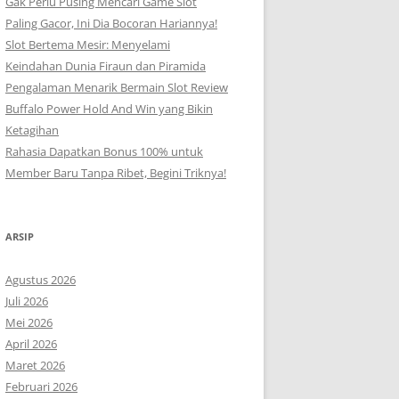
Gak Perlu Pusing Mencari Game Slot
Paling Gacor, Ini Dia Bocoran Hariannya!
Slot Bertema Mesir: Menyelami
Keindahan Dunia Firaun dan Piramida
Pengalaman Menarik Bermain Slot Review
Buffalo Power Hold And Win yang Bikin
Ketagihan
Rahasia Dapatkan Bonus 100% untuk
Member Baru Tanpa Ribet, Begini Triknya!
ARSIP
Agustus 2026
Juli 2026
Mei 2026
April 2026
Maret 2026
Februari 2026