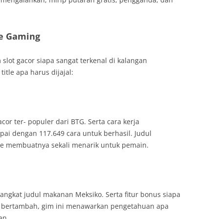
me Gaming
lot gacor siapa sangat terkenal di kalangan
itle apa harus dijajal:
or ter- populer dari BTG. Serta cara kerja
i dengan 117.649 cara untuk berhasil. Judul
ree membuatnya sekali menarik untuk pemain.
ngangkat judul makanan Meksiko. Serta fitur bonus siapa
 bertambah, gim ini menawarkan pengetahuan apa
an.