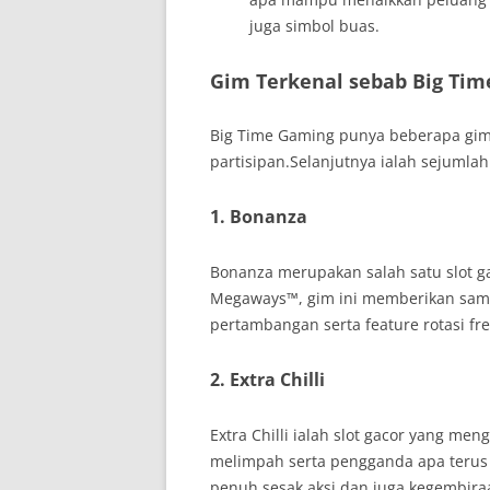
juga simbol buas.
Gim Terkenal sebab Big Ti
Big Time Gaming punya beberapa gim s
partisipan.Selanjutnya ialah sejumlah t
1. Bonanza
Bonanza merupakan salah satu slot gac
Megaways™, gim ini memberikan sampa
pertambangan serta feature rotasi f
2. Extra Chilli
Extra Chilli ialah slot gacor yang me
melimpah serta pengganda apa terus
penuh sesak aksi dan juga kegembira