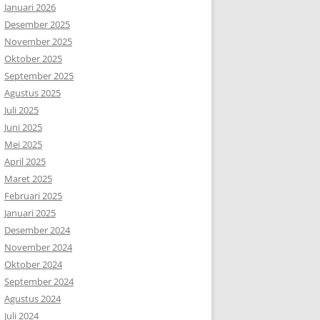
Januari 2026
Desember 2025
November 2025
Oktober 2025
September 2025
Agustus 2025
Juli 2025
Juni 2025
Mei 2025
April 2025
Maret 2025
Februari 2025
Januari 2025
Desember 2024
November 2024
Oktober 2024
September 2024
Agustus 2024
Juli 2024