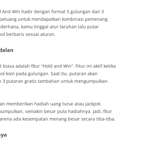
ld And Win hadir dengan format 5 gulungan dan 3
jadi peluang untuk mendapatkan kombinasi pemenang
derhana, kamu tinggal atur taruhan lalu putar
l berbaris sesuai aturan.
ndalan
iasa adalah fitur “Hold and Win”. Fitur ini aktif ketika
l koin pada gulungan. Saat itu, putaran akan
 3 putaran gratis tambahan untuk mengumpulkan
kan memberikan hadiah uang tunai atau jackpot.
kumpulkan, semakin besar pula hadiahnya. Jadi, fitur
 karena ada kesempatan menang besar secara tiba-tiba.
nya