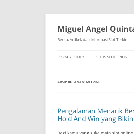
Langsung
ke
isi
Miguel Angel Quint
Berita, Artikel, dan Informasi Slot Terkini
PRIVACY POLICY
SITUS SLOT ONLINE
ARSIP BULANAN:
MEI 2026
Pengalaman Menarik Ber
Hold And Win yang Bikin
Bagi kamu yang suka main slot online,