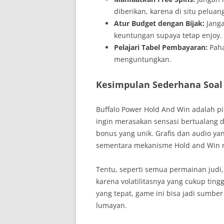
diberikan, karena di situ pelua
Atur Budget dengan Bijak:
Janga
keuntungan supaya tetap enjoy.
Pelajari Tabel Pembayaran:
Paha
menguntungkan.
Kesimpulan Sederhana Soal 
Buffalo Power Hold And Win adalah pil
ingin merasakan sensasi bertualang di
bonus yang unik. Grafis dan audio 
sementara mekanisme Hold and Win m
Tentu, seperti semua permainan judi,
karena volatilitasnya yang cukup tin
yang tepat, game ini bisa jadi sumbe
lumayan.