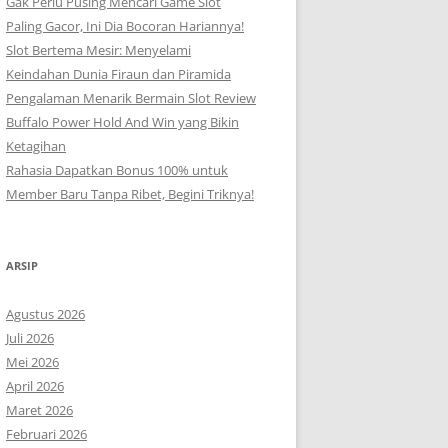
Gak Perlu Pusing Mencari Game Slot
Paling Gacor, Ini Dia Bocoran Hariannya!
Slot Bertema Mesir: Menyelami
Keindahan Dunia Firaun dan Piramida
Pengalaman Menarik Bermain Slot Review
Buffalo Power Hold And Win yang Bikin
Ketagihan
Rahasia Dapatkan Bonus 100% untuk
Member Baru Tanpa Ribet, Begini Triknya!
ARSIP
Agustus 2026
Juli 2026
Mei 2026
April 2026
Maret 2026
Februari 2026