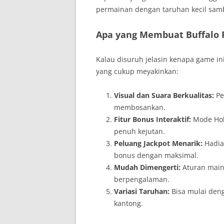
permainan dengan taruhan kecil sambi
Apa yang Membuat Buffalo 
Kalau disuruh jelasin kenapa game in
yang cukup meyakinkan:
Visual dan Suara Berkualitas:
Pe
membosankan.
Fitur Bonus Interaktif:
Mode Hol
penuh kejutan.
Peluang Jackpot Menarik:
Hadiah
bonus dengan maksimal.
Mudah Dimengerti:
Aturan main
berpengalaman.
Variasi Taruhan:
Bisa mulai deng
kantong.