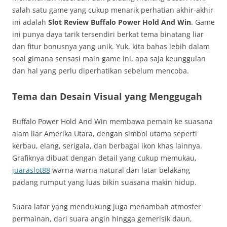
salah satu game yang cukup menarik perhatian akhir-akhir
ini adalah
Slot Review Buffalo Power Hold And Win
. Game
ini punya daya tarik tersendiri berkat tema binatang liar
dan fitur bonusnya yang unik. Yuk, kita bahas lebih dalam
soal gimana sensasi main game ini, apa saja keunggulan
dan hal yang perlu diperhatikan sebelum mencoba.
Tema dan Desain Visual yang Menggugah
Buffalo Power Hold And Win membawa pemain ke suasana
alam liar Amerika Utara, dengan simbol utama seperti
kerbau, elang, serigala, dan berbagai ikon khas lainnya.
Grafiknya dibuat dengan detail yang cukup memukau,
juaraslot88
warna-warna natural dan latar belakang
padang rumput yang luas bikin suasana makin hidup.
Suara latar yang mendukung juga menambah atmosfer
permainan, dari suara angin hingga gemerisik daun,