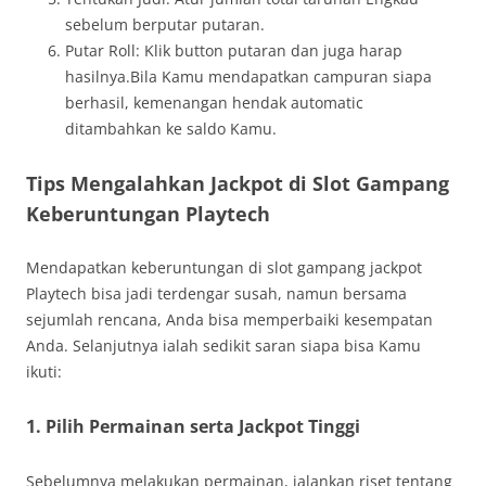
sebelum berputar putaran.
Putar Roll: Klik button putaran dan juga harap
hasilnya.Bila Kamu mendapatkan campuran siapa
berhasil, kemenangan hendak automatic
ditambahkan ke saldo Kamu.
Tips Mengalahkan Jackpot di Slot Gampang
Keberuntungan Playtech
Mendapatkan keberuntungan di slot gampang jackpot
Playtech bisa jadi terdengar susah, namun bersama
sejumlah rencana, Anda bisa memperbaiki kesempatan
Anda. Selanjutnya ialah sedikit saran siapa bisa Kamu
ikuti:
1. Pilih Permainan serta Jackpot Tinggi
Sebelumnya melakukan permainan, jalankan riset tentang