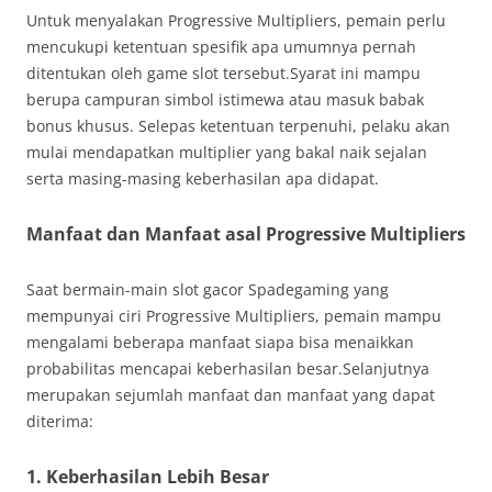
Untuk menyalakan Progressive Multipliers, pemain perlu
mencukupi ketentuan spesifik apa umumnya pernah
ditentukan oleh game slot tersebut.Syarat ini mampu
berupa campuran simbol istimewa atau masuk babak
bonus khusus. Selepas ketentuan terpenuhi, pelaku akan
mulai mendapatkan multiplier yang bakal naik sejalan
serta masing-masing keberhasilan apa didapat.
Manfaat dan Manfaat asal Progressive Multipliers
Saat bermain-main slot gacor Spadegaming yang
mempunyai ciri Progressive Multipliers, pemain mampu
mengalami beberapa manfaat siapa bisa menaikkan
probabilitas mencapai keberhasilan besar.Selanjutnya
merupakan sejumlah manfaat dan manfaat yang dapat
diterima:
1. Keberhasilan Lebih Besar