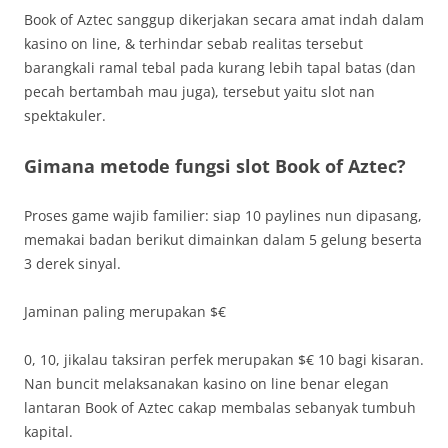
Book of Aztec sanggup dikerjakan secara amat indah dalam
kasino on line, & terhindar sebab realitas tersebut
barangkali ramal tebal pada kurang lebih tapal batas (dan
pecah bertambah mau juga), tersebut yaitu slot nan
spektakuler.
Gimana metode fungsi slot Book of Aztec?
Proses game wajib familier: siap 10 paylines nun dipasang,
memakai badan berikut dimainkan dalam 5 gelung beserta
3 derek sinyal.
Jaminan paling merupakan $€
0, 10, jikalau taksiran perfek merupakan $€ 10 bagi kisaran.
Nan buncit melaksanakan kasino on line benar elegan
lantaran Book of Aztec cakap membalas sebanyak tumbuh
kapital.