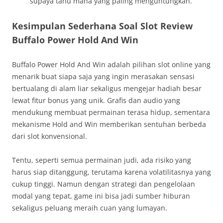
supaya tahu mana yang paling menguntungkan.
Kesimpulan Sederhana Soal Slot Review
Buffalo Power Hold And Win
Buffalo Power Hold And Win adalah pilihan slot online yang
menarik buat siapa saja yang ingin merasakan sensasi
bertualang di alam liar sekaligus mengejar hadiah besar
lewat fitur bonus yang unik. Grafis dan audio yang
mendukung membuat permainan terasa hidup, sementara
mekanisme Hold and Win memberikan sentuhan berbeda
dari slot konvensional.
Tentu, seperti semua permainan judi, ada risiko yang
harus siap ditanggung, terutama karena volatilitasnya yang
cukup tinggi. Namun dengan strategi dan pengelolaan
modal yang tepat, game ini bisa jadi sumber hiburan
sekaligus peluang meraih cuan yang lumayan.