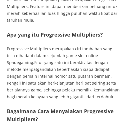
Multipliers. Feature ini dapat memberikan peluang untuk
meraih keberhasilan luas hingga puluhan waktu lipat dari
taruhan mula.
Apa yang itu Progressive Multipliers?
Progressive Multipliers merupakan ciri tambahan yang
bisa dihadapi dalam sejumlah game slot online
Spadegaming.Fitur yang satu ini beraktivitas dengan
metode melipatgandakan keberhasilan siapa didapat
dengan pemain internal nomor satu putaran bermain.
Pengali ini satu akan berkelanjutan berlipat seiring serta
berjalannya game, sehingga pelaku memiliki kemungkinan
bagi meraih kejayaan yang lebih gigantic dari terdahulu.
Bagaimana Cara Menyalakan Progressive
Multipliers?