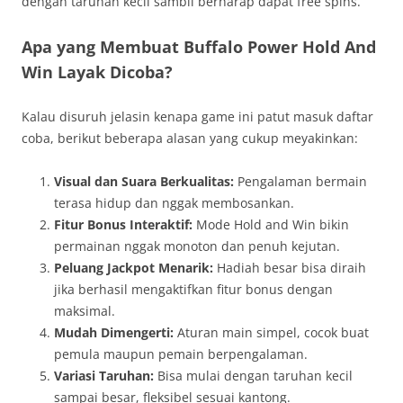
dengan taruhan kecil sambil berharap dapat free spins.
Apa yang Membuat Buffalo Power Hold And
Win Layak Dicoba?
Kalau disuruh jelasin kenapa game ini patut masuk daftar
coba, berikut beberapa alasan yang cukup meyakinkan:
Visual dan Suara Berkualitas:
Pengalaman bermain
terasa hidup dan nggak membosankan.
Fitur Bonus Interaktif:
Mode Hold and Win bikin
permainan nggak monoton dan penuh kejutan.
Peluang Jackpot Menarik:
Hadiah besar bisa diraih
jika berhasil mengaktifkan fitur bonus dengan
maksimal.
Mudah Dimengerti:
Aturan main simpel, cocok buat
pemula maupun pemain berpengalaman.
Variasi Taruhan:
Bisa mulai dengan taruhan kecil
sampai besar, fleksibel sesuai kantong.