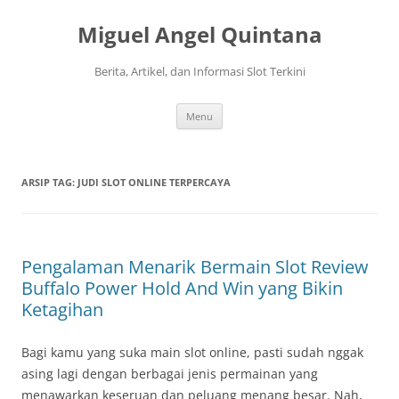
Langsung
ke
Miguel Angel Quintana
isi
Berita, Artikel, dan Informasi Slot Terkini
Menu
ARSIP TAG:
JUDI SLOT ONLINE TERPERCAYA
Pengalaman Menarik Bermain Slot Review
Buffalo Power Hold And Win yang Bikin
Ketagihan
Bagi kamu yang suka main slot online, pasti sudah nggak
asing lagi dengan berbagai jenis permainan yang
menawarkan keseruan dan peluang menang besar. Nah,