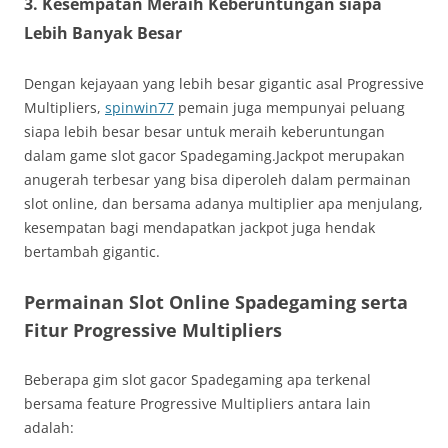
3. Kesempatan Meraih Keberuntungan siapa
Lebih Banyak Besar
Dengan kejayaan yang lebih besar gigantic asal Progressive
Multipliers,
spinwin77
pemain juga mempunyai peluang
siapa lebih besar besar untuk meraih keberuntungan
dalam game slot gacor Spadegaming.Jackpot merupakan
anugerah terbesar yang bisa diperoleh dalam permainan
slot online, dan bersama adanya multiplier apa menjulang,
kesempatan bagi mendapatkan jackpot juga hendak
bertambah gigantic.
Permainan Slot Online Spadegaming serta
Fitur Progressive Multipliers
Beberapa gim slot gacor Spadegaming apa terkenal
bersama feature Progressive Multipliers antara lain
adalah: