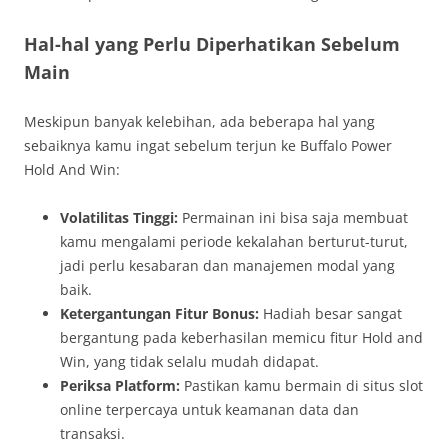
Hal-hal yang Perlu Diperhatikan Sebelum
Main
Meskipun banyak kelebihan, ada beberapa hal yang
sebaiknya kamu ingat sebelum terjun ke Buffalo Power
Hold And Win:
Volatilitas Tinggi:
Permainan ini bisa saja membuat
kamu mengalami periode kekalahan berturut-turut,
jadi perlu kesabaran dan manajemen modal yang
baik.
Ketergantungan Fitur Bonus:
Hadiah besar sangat
bergantung pada keberhasilan memicu fitur Hold and
Win, yang tidak selalu mudah didapat.
Periksa Platform:
Pastikan kamu bermain di situs slot
online terpercaya untuk keamanan data dan
transaksi.