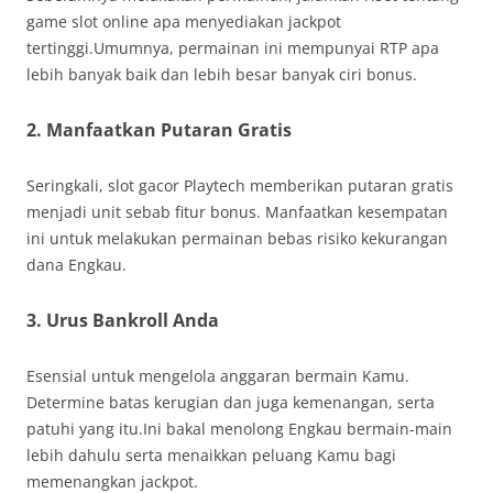
game slot online apa menyediakan jackpot
tertinggi.Umumnya, permainan ini mempunyai RTP apa
lebih banyak baik dan lebih besar banyak ciri bonus.
2. Manfaatkan Putaran Gratis
Seringkali, slot gacor Playtech memberikan putaran gratis
menjadi unit sebab fitur bonus. Manfaatkan kesempatan
ini untuk melakukan permainan bebas risiko kekurangan
dana Engkau.
3. Urus Bankroll Anda
Esensial untuk mengelola anggaran bermain Kamu.
Determine batas kerugian dan juga kemenangan, serta
patuhi yang itu.Ini bakal menolong Engkau bermain-main
lebih dahulu serta menaikkan peluang Kamu bagi
memenangkan jackpot.