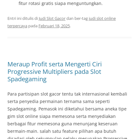
fitur rotasi gratis siapa menguntungkan.
Entri ini ditulis di
Judi Slot Gacor
dan ber-tag
judi slot online
terpercaya
pada
Februari 18, 2025
.
Meraup Profit serta Mengerti Ciri
Progressive Multipliers pada Slot
Spadegaming
Para partisipan slot gacor tentu tak internasional kembali
serta penyedia permainan ternama sama seperti
Spadegaming. Pemasok ini diketahui bersama aneka tipe
gim slot online siapa memesona serta menyediakan
berbagai fitur memesona guna menunjang keseruan
bermain-main. salah satu feature pilihan apa butuh
disadari oleh sekumpulan pelaku merupakan Progressive