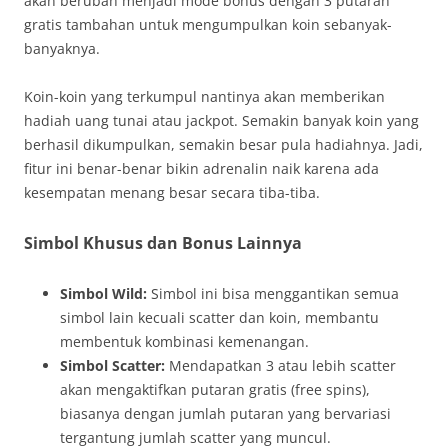
akan berubah menjadi mode bonus dengan 3 putaran
gratis tambahan untuk mengumpulkan koin sebanyak-
banyaknya.
Koin-koin yang terkumpul nantinya akan memberikan
hadiah uang tunai atau jackpot. Semakin banyak koin yang
berhasil dikumpulkan, semakin besar pula hadiahnya. Jadi,
fitur ini benar-benar bikin adrenalin naik karena ada
kesempatan menang besar secara tiba-tiba.
Simbol Khusus dan Bonus Lainnya
Simbol Wild:
Simbol ini bisa menggantikan semua
simbol lain kecuali scatter dan koin, membantu
membentuk kombinasi kemenangan.
Simbol Scatter:
Mendapatkan 3 atau lebih scatter
akan mengaktifkan putaran gratis (free spins),
biasanya dengan jumlah putaran yang bervariasi
tergantung jumlah scatter yang muncul.