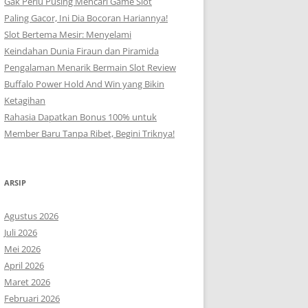
Gak Perlu Pusing Mencari Game Slot
Paling Gacor, Ini Dia Bocoran Hariannya!
Slot Bertema Mesir: Menyelami
Keindahan Dunia Firaun dan Piramida
Pengalaman Menarik Bermain Slot Review
Buffalo Power Hold And Win yang Bikin
Ketagihan
Rahasia Dapatkan Bonus 100% untuk
Member Baru Tanpa Ribet, Begini Triknya!
ARSIP
Agustus 2026
Juli 2026
Mei 2026
April 2026
Maret 2026
Februari 2026