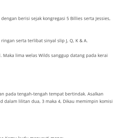
engan berisi sejak kongregasi 5 Billies serta Jessies,
.
ingan serta terlibat sinyal slip J, Q, K & A.
d. Maka lima welas Wilds sanggup datang pada kerai
itan pada tengah-tengah tempat bertindak. Asalkan
 dalam lilitan dua, 3 maka 4, Dikau memimpin komisi