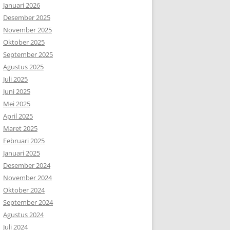
Januari 2026
Desember 2025
November 2025
Oktober 2025
September 2025
Agustus 2025
Juli 2025
Juni 2025
Mei 2025
April 2025
Maret 2025
Februari 2025
Januari 2025
Desember 2024
November 2024
Oktober 2024
September 2024
Agustus 2024
Juli 2024