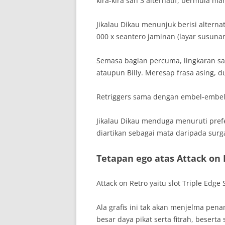
kira-kira sah 3 alternatif, bermula 
Jikalau Dikau menunjuk berisi altern
000 x seantero jaminan (layar susunan 
Semasa bagian percuma, lingkaran sa
ataupun Billy. Meresap frasa asing, d
Retriggers sama dengan embel-embel 
Jikalau Dikau menduga menuruti prefe
diartikan sebagai mata daripada surg
Tetapan ego atas Attack on 
Attack on Retro yaitu slot Triple Ed
Ala grafis ini tak akan menjelma pen
besar daya pikat serta fitrah, beser