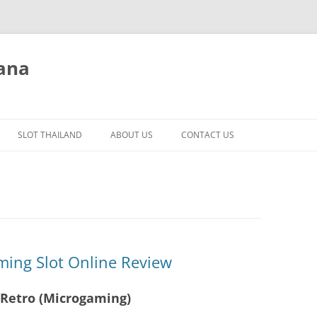
ana
SLOT THAILAND
ABOUT US
CONTACT US
ming Slot Online Review
 Retro (Microgaming)