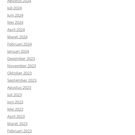
Agustus 2024
Juli 2024
Juni 2024
Mei 2024
April 2024
Maret 2024
Februari 2024
Januari 2024
Desember 2023
November 2023
Oktober 2023
September 2023
Agustus 2023
Juli 2023
Juni 2023
Mei 2023
April 2023
Maret 2023
Februari 2023