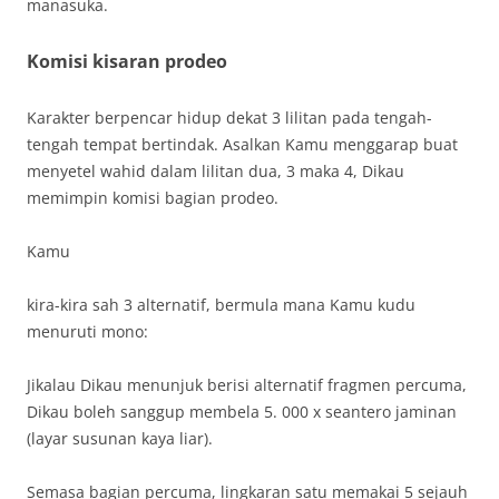
manasuka.
Komisi kisaran prodeo
Karakter berpencar hidup dekat 3 lilitan pada tengah-
tengah tempat bertindak. Asalkan Kamu menggarap buat
menyetel wahid dalam lilitan dua, 3 maka 4, Dikau
memimpin komisi bagian prodeo.
Kamu
kira-kira sah 3 alternatif, bermula mana Kamu kudu
menuruti mono:
Jikalau Dikau menunjuk berisi alternatif fragmen percuma,
Dikau boleh sanggup membela 5. 000 x seantero jaminan
(layar susunan kaya liar).
Semasa bagian percuma, lingkaran satu memakai 5 sejauh