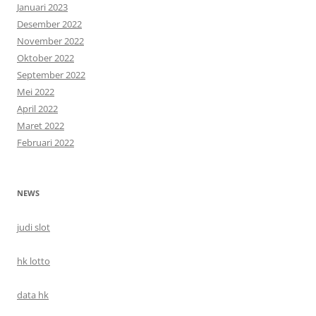
Januari 2023
Desember 2022
November 2022
Oktober 2022
September 2022
Mei 2022
April 2022
Maret 2022
Februari 2022
NEWS
judi slot
hk lotto
data hk