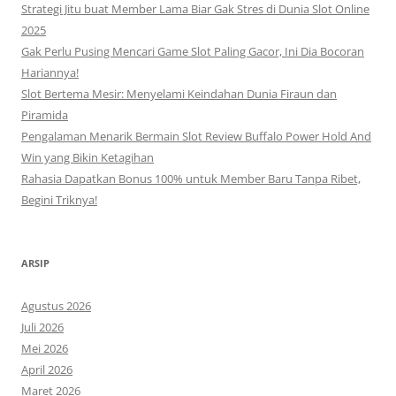
Strategi Jitu buat Member Lama Biar Gak Stres di Dunia Slot Online
2025
Gak Perlu Pusing Mencari Game Slot Paling Gacor, Ini Dia Bocoran
Hariannya!
Slot Bertema Mesir: Menyelami Keindahan Dunia Firaun dan
Piramida
Pengalaman Menarik Bermain Slot Review Buffalo Power Hold And
Win yang Bikin Ketagihan
Rahasia Dapatkan Bonus 100% untuk Member Baru Tanpa Ribet,
Begini Triknya!
ARSIP
Agustus 2026
Juli 2026
Mei 2026
April 2026
Maret 2026