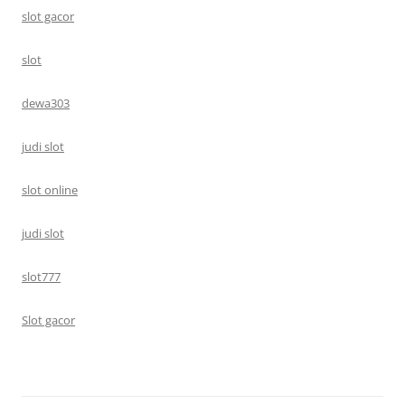
slot gacor
slot
dewa303
judi slot
slot online
judi slot
slot777
Slot gacor