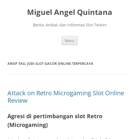
Langsung
ke
Miguel Angel Quintana
isi
Berita, Artikel, dan Informasi Slot Terkini
Menu
ARSIP TAG:
JUDI SLOT GACOR ONLINE TERPERCAYA
Attack on Retro Microgaming Slot Online
Review
Agresi di pertimbangan slot Retro
(Microgaming)