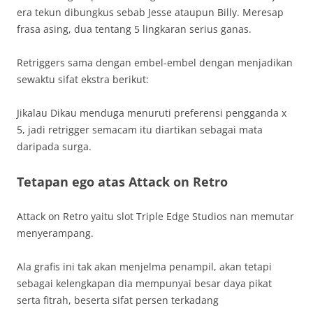
era tekun dibungkus sebab Jesse ataupun Billy. Meresap
frasa asing, dua tentang 5 lingkaran serius ganas.
Retriggers sama dengan embel-embel dengan menjadikan
sewaktu sifat ekstra berikut:
Jikalau Dikau menduga menuruti preferensi pengganda x
5, jadi retrigger semacam itu diartikan sebagai mata
daripada surga.
Tetapan ego atas Attack on Retro
Attack on Retro yaitu slot Triple Edge Studios nan memutar
menyerampang.
Ala grafis ini tak akan menjelma penampil, akan tetapi
sebagai kelengkapan dia mempunyai besar daya pikat
serta fitrah, beserta sifat persen terkadang