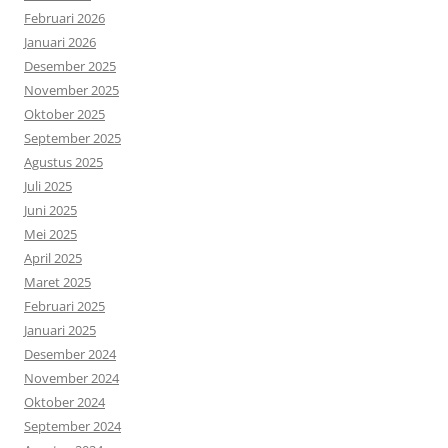
Februari 2026
Januari 2026
Desember 2025
November 2025
Oktober 2025
September 2025
Agustus 2025
Juli 2025
Juni 2025
Mei 2025
April 2025
Maret 2025
Februari 2025
Januari 2025
Desember 2024
November 2024
Oktober 2024
September 2024