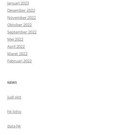
Januari 2023
Desember 2022
November 2022
Oktober 2022
September 2022
Mei 2022
April 2022
Maret 2022
Februari 2022
NEWS
judi slot
hk lotto
data hk