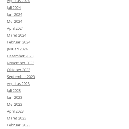
Agustus 2024
Juli 2024
Juni 2024
Mei 2024
April 2024
Maret 2024
Februari 2024
Januari 2024
Desember 2023
November 2023
Oktober 2023
September 2023
Agustus 2023
Juli 2023
Juni 2023
Mei 2023
April 2023
Maret 2023
Februari 2023