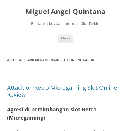
Langsung
ke
Miguel Angel Quintana
isi
Berita, Artikel, dan Informasi Slot Terkini
Menu
ARSIP TAG:
CARA MENANG MAIN SLOT ONLINE GACOR
Attack on Retro Microgaming Slot Online
Review
Agresi di pertimbangan slot Retro
(Microgaming)