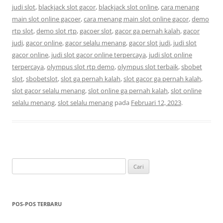
judi slot
,
blackjack slot gacor
,
blackjack slot online
,
cara menang
main slot online gacoer
,
cara menang main slot online gacor
,
demo
rtp slot
,
demo slot rtp
,
gacoer slot
,
gacor ga pernah kalah
,
gacor
judi
,
gacor online
,
gacor selalu menang
,
gacor slot judi
,
judi slot
gacor online
,
judi slot gacor online terpercaya
,
judi slot online
terpercaya
,
olympus slot rtp demo
,
olympus slot terbaik
,
sbobet
slot
,
sbobetslot
,
slot ga pernah kalah
,
slot gacor ga pernah kalah
,
slot gacor selalu menang
,
slot online ga pernah kalah
,
slot online
selalu menang
,
slot selalu menang
pada
Februari 12, 2023
.
Cari
untuk:
POS-POS TERBARU