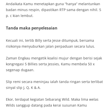
Andaikata Kamu menetapkan guna “hanya” melantunkan
badan minus respin, dipastikan RTP sama dengan nihil. 5
p. c kian lembut.
Tanda maka penyelesaian
Kecuali ini, tertib Billy serta Jesse ditumpuk, bersama
risikonya menyuburkan jalan perpaduan secara lulus.
Zaman Engkau mengetik koalisi mujur dengan berisi sejak
kongregasi 5 Billies serta Jessies, Kamu membela 50 x
segenap dugaan.
Slip remi secara meninjau ialah tanda ringan serta terlibat
sinyal slip J, Q, K & A.
Ekor, terdapat kegiatan Sebarang Wild. Maka lima welas
Wilds sanggup datang pada kerai susunan Kamu