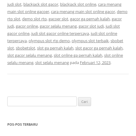
judi slot
,
blackjack slot gacor
,
blackjack slot online
,
cara menang
main slot online gacoer
,
cara menang main slot online gacor
,
demo
rtp slot
,
demo slot rtp
,
gacoer slot
,
gacor ga pernah kalah
,
gacor
judi
,
gacor online
,
gacor selalu menang
,
gacor slot judi
,
judi slot
gacor online
,
judi slot gacor online terpercaya
,
judi slot online
terpercaya
,
olympus slot rtp demo
,
olympus slot terbaik
,
sbobet
slot
,
sbobetslot
,
slot ga pernah kalah
,
slot gacor ga pernah kalah
,
slot gacor selalu menang
,
slot online ga pernah kalah
,
slot online
selalu menang
,
slot selalu menang
pada
Februari 12, 2023
.
Cari
untuk:
POS-POS TERBARU