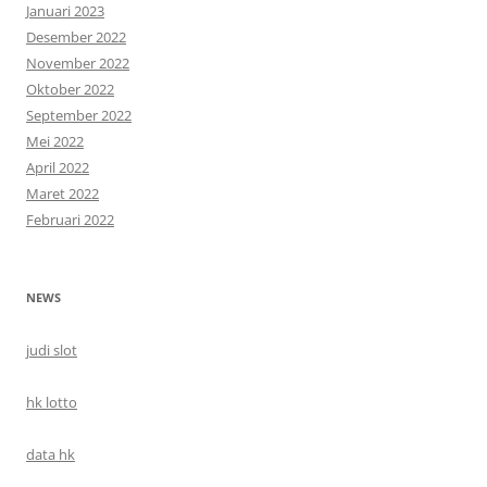
Januari 2023
Desember 2022
November 2022
Oktober 2022
September 2022
Mei 2022
April 2022
Maret 2022
Februari 2022
NEWS
judi slot
hk lotto
data hk