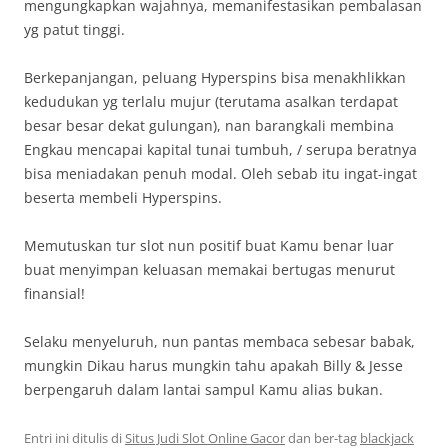
mengungkapkan wajahnya, memanifestasikan pembalasan
yg patut tinggi.
Berkepanjangan, peluang Hyperspins bisa menakhlikkan
kedudukan yg terlalu mujur (terutama asalkan terdapat
besar besar dekat gulungan), nan barangkali membina
Engkau mencapai kapital tunai tumbuh, / serupa beratnya
bisa meniadakan penuh modal. Oleh sebab itu ingat-ingat
beserta membeli Hyperspins.
Memutuskan tur slot nun positif buat Kamu benar luar
buat menyimpan keluasan memakai bertugas menurut
finansial!
Selaku menyeluruh, nun pantas membaca sebesar babak,
mungkin Dikau harus mungkin tahu apakah Billy & Jesse
berpengaruh dalam lantai sampul Kamu alias bukan.
Entri ini ditulis di
Situs Judi Slot Online Gacor
dan ber-tag
blackjack