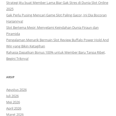
Strategi Jitu buat Member Lama Biar Gak Stres di Dunia Slot Online
2025
Gak Perlu Pusing Mencari Game Slot Paling Gacor, Ini Dia Bocoran
Hariannya!
Slot Bertema Mesir: Menyelami Keindahan Dunia Firaun dan
Piramida
Pengalaman Menarik Bermain Slot Review Buffalo Power Hold And
Win yang Bikin Ketagihan
Rahasia Dapatkan Bonus 100% untuk Member Baru Tanpa Ribet,
Begini Triknya!
ARSIP
Agustus 2026
Juli 2026
Mei 2026
April 2026
Maret 2026