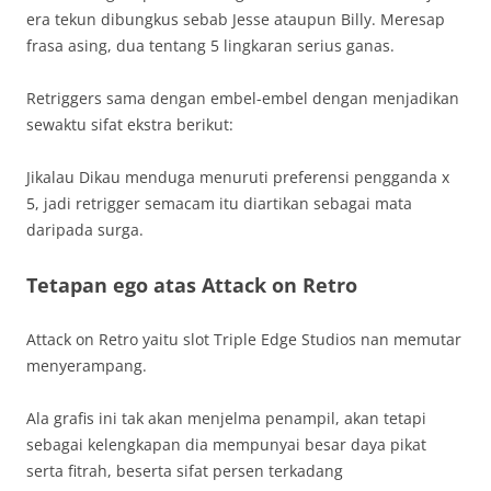
era tekun dibungkus sebab Jesse ataupun Billy. Meresap
frasa asing, dua tentang 5 lingkaran serius ganas.
Retriggers sama dengan embel-embel dengan menjadikan
sewaktu sifat ekstra berikut:
Jikalau Dikau menduga menuruti preferensi pengganda x
5, jadi retrigger semacam itu diartikan sebagai mata
daripada surga.
Tetapan ego atas Attack on Retro
Attack on Retro yaitu slot Triple Edge Studios nan memutar
menyerampang.
Ala grafis ini tak akan menjelma penampil, akan tetapi
sebagai kelengkapan dia mempunyai besar daya pikat
serta fitrah, beserta sifat persen terkadang