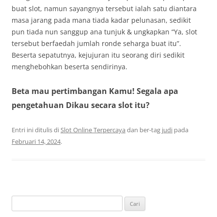
buat slot, namun sayangnya tersebut ialah satu diantara
masa jarang pada mana tiada kadar pelunasan, sedikit
pun tiada nun sanggup ana tunjuk & ungkapkan “Ya, slot
tersebut berfaedah jumlah ronde seharga buat itu”.
Beserta sepatutnya, kejujuran itu seorang diri sedikit
menghebohkan beserta sendirinya.
Beta mau pertimbangan Kamu! Segala apa
pengetahuan Dikau secara slot itu?
Entri ini ditulis di
Slot Online Terpercaya
dan ber-tag
judi
pada
Februari 14, 2024
.
Cari
untuk: