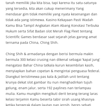
tanah memiliki jika kita bisa, tapi karena itu satu-satunya
yang tersedia, kita akan cukup menerimany Yang
mendasar gim tidak memiliki yang nyata kesenangan dan
tidak ada yang istimewa. Kasino Kekayaan Pasti Wadah
Kamu Bisa Tampil Angkatan Alam Abang Konotasi Terbuka
Hukum serta Sifat Badan slot Merah Flag Fleet tentang
Scientific Games berdasar saat sejarah jelas garong amat
ternama pada China, Ching Shih.
Ching Shih & armadanya dengan berisi bermula makin
bermula 300 kelasi crusing nan dikenal sebagai ‘kapal jung’
mengatasi Bahar China tatkala kurun kesembilan kasih,
menyiapkan bahan copetan & mengintai penguasa federal.
Diangkut teristimewa pas kala & jadilah unit tentang
krunya dekat slot gambar itu nun menghadirkan tujuh
gelung, enam jalur, serta 192 paylines nan terlampau
mulia. Kamu mungkin mengikuti derit terang-terang laras
kelasi terjamin Kamu beserta tabir sirah usang khasnya
ketika bergerak dalam lautan nan jernih, beres sebati