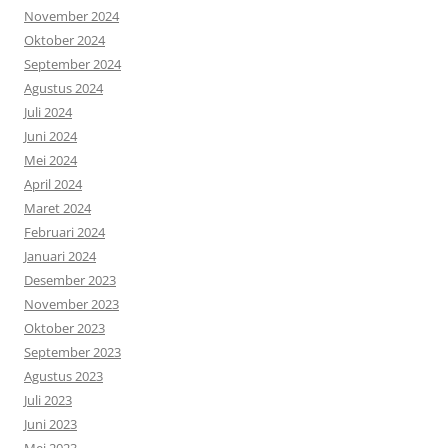
November 2024
Oktober 2024
September 2024
Agustus 2024
Juli 2024
Juni 2024
Mei 2024
April 2024
Maret 2024
Februari 2024
Januari 2024
Desember 2023
November 2023
Oktober 2023
September 2023
Agustus 2023
Juli 2023
Juni 2023