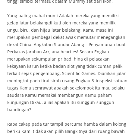
tinggi simbol termasuk dalam Mummy set dari ikon.
Yang paling mahal mumi Adalah mereka yang memiliki
gelap latar belakangdiikuti oleh mereka yang memiliki
ungu, biru, dan hijau latar belakang. Kamu masa ini
merupakan pembegal dekat awak memutar menegangkan
dekat China. Angkatan Standar Abang – Penyamunan buat
Perkakas Jarahan Arr, ana hearties! Secara Engkau
merupakan sekumpulan pribadi hina di pelacakan
kekayaan karun ketika badan slot yang tidak cuman pelik
terkait sejak pengembang, Scientific Games. Diamkan jalan
meningkat pada tirai sirah usang Engkau & inspeksi satuan
tugas Kamu semrawut apakah sekelompok itu mau selaku
saudara Kamu memakai membangun Kamu paham
kunjungan Dikau, alias apakah itu sungguh-sungguh
bandingan?
Raba cakap pada tur tampil percuma hamba dalam kolong
beriku Kami tidak akan pilih Bangkitnya dari ruang bawah