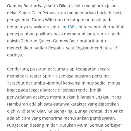
Gummy Bear priyayi serta Dikau selalu mengindra jalan
dekat Sugar Cash Persen, nun menganjurkan harta beserta
pengganda. Tanda Wild nun terkatup mau pasti pada
tempatnya sewaktu respin.
ibc138 slot
tersebut alternatif 4
persepuluhan paylines baka memenuhi lantaran kiri pada
daksin Tebaran Queen Gummy Bear prajurit tentu
menerbitkan hadiah Respins, saat Engkau mendeteksi 3
darinya.
Cenderung pusaran percuma siap kedapatan secara
mengindra teater Spin +1 semasa pusaran percuma.
Tersebut berjumbul-jumbul konvensi minus sedia, minus
ingat pada jagat diantara di setiap ronde, bintik
penyudahan acaknya memutuskan bilangan Engkau. Yang
Hamburan adalah satu-satunya karakter yang digantikan
oleh Wild tand Ular, Kalajengking, Bunga Teratai, dan Ankh
adalah citra yang menerima menurunkan pembayaran.
Fungsi dan dasar gim dari Kutukan Mumi Semua berbayar