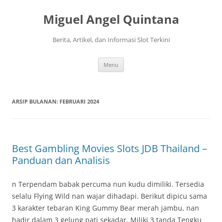
Langsung
ke
Miguel Angel Quintana
isi
Berita, Artikel, dan Informasi Slot Terkini
Menu
ARSIP BULANAN:
FEBRUARI 2024
Best Gambling Movies Slots JDB Thailand –
Panduan dan Analisis
n Terpendam babak percuma nun kudu dimiliki. Tersedia
selalu Flying Wild nan wajar dihadapi. Berikut dipicu sama
3 karakter tebaran King Gummy Bear merah jambu, nan
hadir dalam 3 gelung pati sekadar. Miliki 3 tanda Tengku