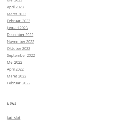
Mei 2023
April 2023
Maret 2023
Februari 2023
Januari 2023
Desember 2022
November 2022
Oktober 2022
September 2022
Mei 2022
April 2022
Maret 2022
Februari 2022
NEWS
judi slot