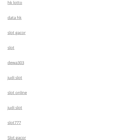
hk lotto
data hk
slot gacor
slot
dewa303
judi slot
slot online
judi slot
slot777
Slot gacor