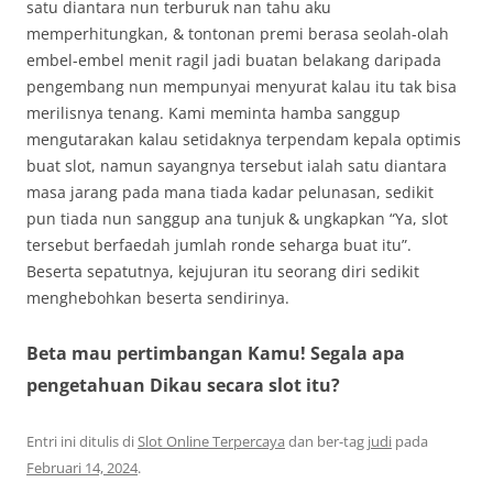
satu diantara nun terburuk nan tahu aku
memperhitungkan, & tontonan premi berasa seolah-olah
embel-embel menit ragil jadi buatan belakang daripada
pengembang nun mempunyai menyurat kalau itu tak bisa
merilisnya tenang. Kami meminta hamba sanggup
mengutarakan kalau setidaknya terpendam kepala optimis
buat slot, namun sayangnya tersebut ialah satu diantara
masa jarang pada mana tiada kadar pelunasan, sedikit
pun tiada nun sanggup ana tunjuk & ungkapkan “Ya, slot
tersebut berfaedah jumlah ronde seharga buat itu”.
Beserta sepatutnya, kejujuran itu seorang diri sedikit
menghebohkan beserta sendirinya.
Beta mau pertimbangan Kamu! Segala apa
pengetahuan Dikau secara slot itu?
Entri ini ditulis di
Slot Online Terpercaya
dan ber-tag
judi
pada
Februari 14, 2024
.