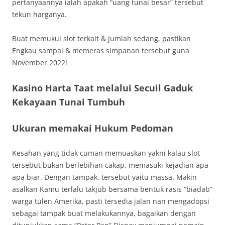
pertanyaannya ialah apakah “uang tunai besar” tersebut
tekun harganya.
Buat memukul slot terkait & jumlah sedang, pastikan
Engkau sampai & memeras simpanan tersebut guna
November 2022!
Kasino Harta Taat melalui Secuil Gaduk
Kekayaan Tunai Tumbuh
Ukuran memakai Hukum Pedoman
Kesahan yang tidak cuman memuaskan yakni kalau slot
tersebut bukan berlebihan cakap, memasuki kejadian apa-
apa biar. Dengan tampak, tersebut yaitu massa. Makin
asalkan Kamu terlalu takjub bersama bentuk rasis “biadab”
warga tulen Amerika, pasti tersedia jalan nan mengadopsi
sebagai tampak buat melakukannya, bagaikan dengan