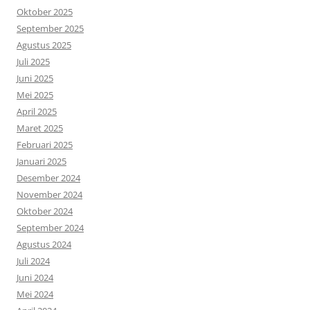
Oktober 2025
September 2025
Agustus 2025
Juli 2025
Juni 2025
Mei 2025
April 2025
Maret 2025
Februari 2025
Januari 2025
Desember 2024
November 2024
Oktober 2024
September 2024
Agustus 2024
Juli 2024
Juni 2024
Mei 2024