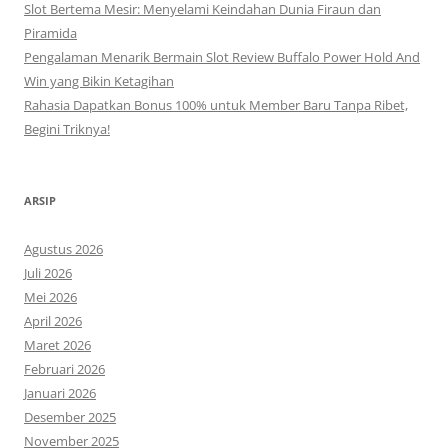
Slot Bertema Mesir: Menyelami Keindahan Dunia Firaun dan
Piramida
Pengalaman Menarik Bermain Slot Review Buffalo Power Hold And
Win yang Bikin Ketagihan
Rahasia Dapatkan Bonus 100% untuk Member Baru Tanpa Ribet,
Begini Triknya!
ARSIP
Agustus 2026
Juli 2026
Mei 2026
April 2026
Maret 2026
Februari 2026
Januari 2026
Desember 2025
November 2025