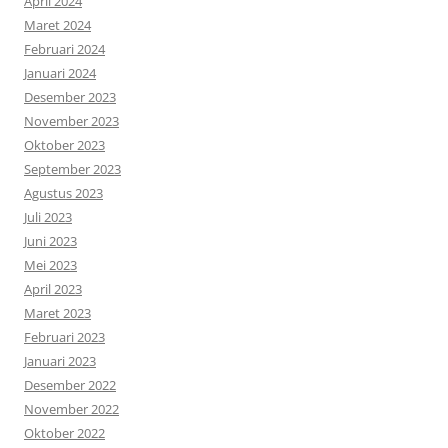
April 2024
Maret 2024
Februari 2024
Januari 2024
Desember 2023
November 2023
Oktober 2023
September 2023
Agustus 2023
Juli 2023
Juni 2023
Mei 2023
April 2023
Maret 2023
Februari 2023
Januari 2023
Desember 2022
November 2022
Oktober 2022