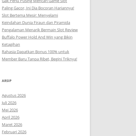
Gak Perlu Pusing Mencari Game Slot
Paling Gacor, Ini Dia Bocoran Hariannya!
Slot Bertema Mesir: Menyelami
Keindahan Dunia Firaun dan Piramida
Pengalaman Menarik Bermain Slot Review
Buffalo Power Hold And Win yang Bikin
Ketagihan
Rahasia Dapatkan Bonus 100% untuk
Member Baru Tanpa Ribet, Begini Triknya!
ARSIP
Agustus 2026
Juli 2026
Mei 2026
April 2026
Maret 2026
Februari 2026