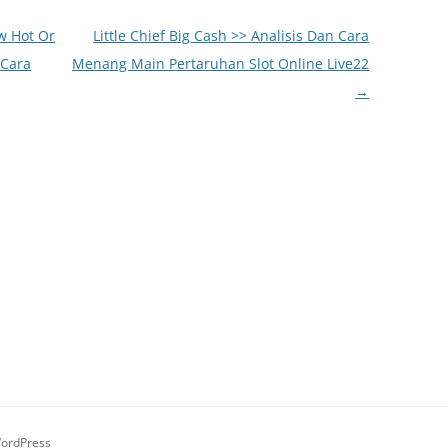
w Hot Or
Little Chief Big Cash >> Analisis Dan Cara
 Cara
Menang Main Pertaruhan Slot Online Live22
→
ordPress