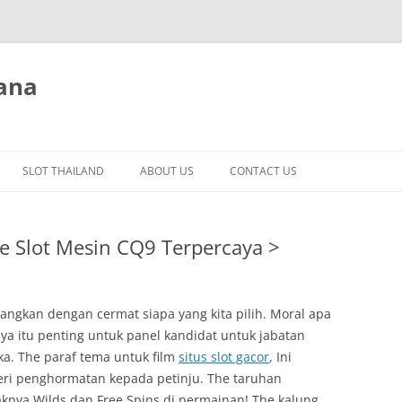
ana
SLOT THAILAND
ABOUT US
CONTACT US
e Slot Mesin CQ9 Terpercaya >
ngkan dengan cermat siapa yang kita pilih. Moral apa
ya itu penting untuk panel kandidat untuk jabatan
a. The paraf tema untuk film
situs slot gacor
, Ini
ri penghormatan kepada petinju. The taruhan
knya Wilds dan Free Spins di permainan! The kalung