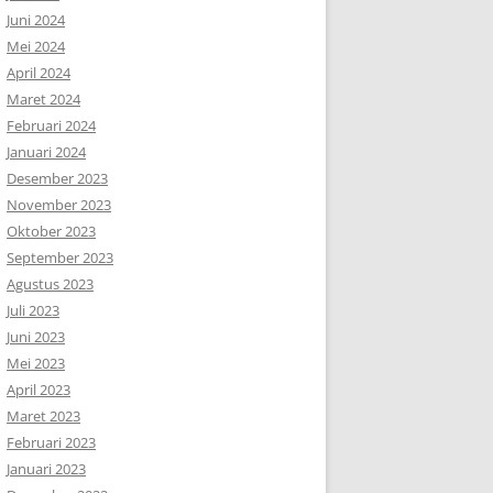
Juni 2024
Mei 2024
April 2024
Maret 2024
Februari 2024
Januari 2024
Desember 2023
November 2023
Oktober 2023
September 2023
Agustus 2023
Juli 2023
Juni 2023
Mei 2023
April 2023
Maret 2023
Februari 2023
Januari 2023