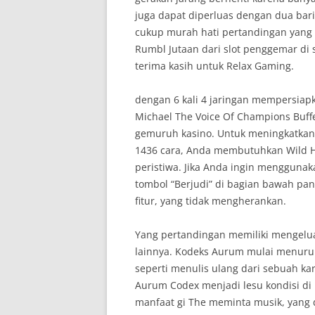
juga dapat diperluas dengan dua bari
cukup murah hati pertandingan yang 
Rumbl Jutaan dari slot penggemar di 
terima kasih untuk Relax Gaming.
dengan 6 kali 4 jaringan mempersiapk
Michael The Voice Of Champions Buffe
gemuruh kasino. Untuk meningkatkan
1436 cara, Anda membutuhkan Wild H
peristiwa. Jika Anda ingin menggunaka
tombol “Berjudi” di bagian bawah pane
fitur, yang tidak mengherankan.
Yang pertandingan memiliki mengeluar
lainnya. Kodeks Aurum mulai menurun
seperti menulis ulang dari sebuah kar
Aurum Codex menjadi lesu kondisi di
manfaat gi The meminta musik, yang 