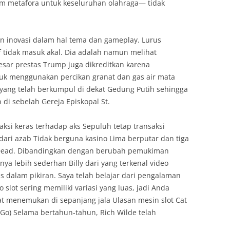
am metafora untuk keseluruhan olahraga— tidak
an inovasi dalam hal tema dan gameplay. Lurus
 tidak masuk akal. Dia adalah namun melihat
ar prestas Trump juga dikreditkan karena
uk menggunakan percikan granat dan gas air mata
ang telah berkumpul di dekat Gedung Putih sehingga
di sebelah Gereja Episkopal St.
aksi keras terhadap aks Sepuluh tetap transaksi
ari azab Tidak berguna kasino Lima berputar dan tiga
 Dead. Dibandingkan dengan berubah pemukiman
ya lebih sederhan Billy dari yang terkenal video
as dalam pikiran. Saya telah belajar dari pengalaman
slot sering memiliki variasi yang luas, jadi Anda
 menemukan di sepanjang jala Ulasan mesin slot Cat
 Go) Selama bertahun-tahun, Rich Wilde telah