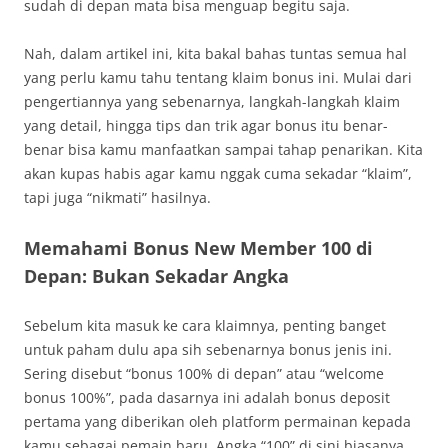
sudah di depan mata bisa menguap begitu saja.
Nah, dalam artikel ini, kita bakal bahas tuntas semua hal
yang perlu kamu tahu tentang klaim bonus ini. Mulai dari
pengertiannya yang sebenarnya, langkah-langkah klaim
yang detail, hingga tips dan trik agar bonus itu benar-
benar bisa kamu manfaatkan sampai tahap penarikan. Kita
akan kupas habis agar kamu nggak cuma sekadar “klaim”,
tapi juga “nikmati” hasilnya.
Memahami Bonus New Member 100 di
Depan: Bukan Sekadar Angka
Sebelum kita masuk ke cara klaimnya, penting banget
untuk paham dulu apa sih sebenarnya bonus jenis ini.
Sering disebut “bonus 100% di depan” atau “welcome
bonus 100%”, pada dasarnya ini adalah bonus deposit
pertama yang diberikan oleh platform permainan kepada
kamu sebagai pemain baru. Angka “100” di sini biasanya