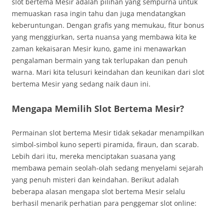
slot bertema Mesir adalah pilihan yang sempurna untuk
memuaskan rasa ingin tahu dan juga mendatangkan
keberuntungan. Dengan grafis yang memukau, fitur bonus
yang menggiurkan, serta nuansa yang membawa kita ke
zaman kekaisaran Mesir kuno, game ini menawarkan
pengalaman bermain yang tak terlupakan dan penuh
warna. Mari kita telusuri keindahan dan keunikan dari slot
bertema Mesir yang sedang naik daun ini.
Mengapa Memilih Slot Bertema Mesir?
Permainan slot bertema Mesir tidak sekadar menampilkan
simbol-simbol kuno seperti piramida, firaun, dan scarab.
Lebih dari itu, mereka menciptakan suasana yang
membawa pemain seolah-olah sedang menyelami sejarah
yang penuh misteri dan keindahan. Berikut adalah
beberapa alasan mengapa slot bertema Mesir selalu
berhasil menarik perhatian para penggemar slot online: