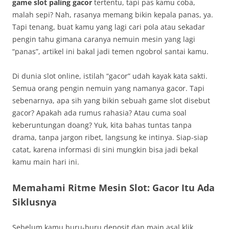
game slot paling gacor
tertentu, tapi pas kamu coba,
malah sepi? Nah, rasanya memang bikin kepala panas, ya.
Tapi tenang, buat kamu yang lagi cari pola atau sekadar
pengin tahu gimana caranya nemuin mesin yang lagi
“panas”, artikel ini bakal jadi temen ngobrol santai kamu.
Di dunia slot online, istilah “gacor” udah kayak kata sakti.
Semua orang pengin nemuin yang namanya gacor. Tapi
sebenarnya, apa sih yang bikin sebuah game slot disebut
gacor? Apakah ada rumus rahasia? Atau cuma soal
keberuntungan doang? Yuk, kita bahas tuntas tanpa
drama, tanpa jargon ribet, langsung ke intinya. Siap-siap
catat, karena informasi di sini mungkin bisa jadi bekal
kamu main hari ini.
Memahami Ritme Mesin Slot: Gacor Itu Ada
Siklusnya
Sebelum kamu buru-buru deposit dan main asal klik,