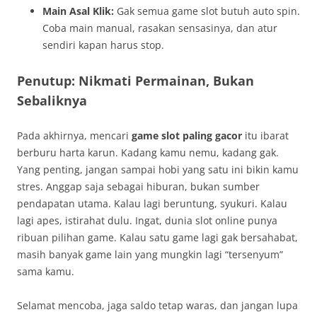
Main Asal Klik:
Gak semua game slot butuh auto spin.
Coba main manual, rasakan sensasinya, dan atur
sendiri kapan harus stop.
Penutup: Nikmati Permainan, Bukan
Sebaliknya
Pada akhirnya, mencari
game slot paling gacor
itu ibarat
berburu harta karun. Kadang kamu nemu, kadang gak.
Yang penting, jangan sampai hobi yang satu ini bikin kamu
stres. Anggap saja sebagai hiburan, bukan sumber
pendapatan utama. Kalau lagi beruntung, syukuri. Kalau
lagi apes, istirahat dulu. Ingat, dunia slot online punya
ribuan pilihan game. Kalau satu game lagi gak bersahabat,
masih banyak game lain yang mungkin lagi “tersenyum”
sama kamu.
Selamat mencoba, jaga saldo tetap waras, dan jangan lupa