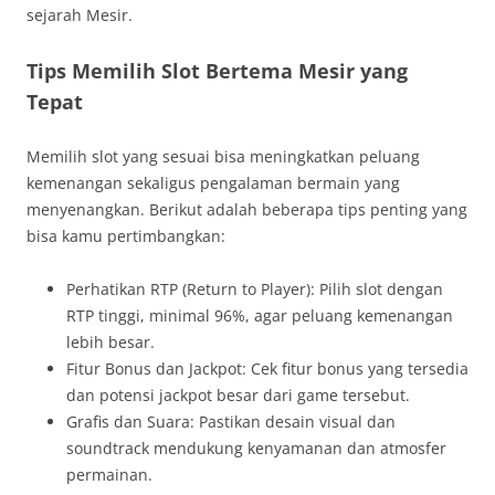
sejarah Mesir.
Tips Memilih Slot Bertema Mesir yang
Tepat
Memilih slot yang sesuai bisa meningkatkan peluang
kemenangan sekaligus pengalaman bermain yang
menyenangkan. Berikut adalah beberapa tips penting yang
bisa kamu pertimbangkan:
Perhatikan RTP (Return to Player): Pilih slot dengan
RTP tinggi, minimal 96%, agar peluang kemenangan
lebih besar.
Fitur Bonus dan Jackpot: Cek fitur bonus yang tersedia
dan potensi jackpot besar dari game tersebut.
Grafis dan Suara: Pastikan desain visual dan
soundtrack mendukung kenyamanan dan atmosfer
permainan.