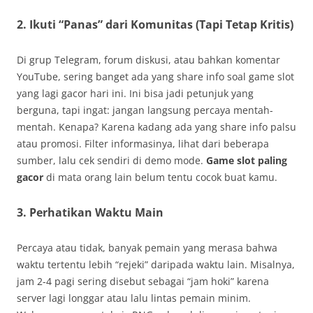
2. Ikuti “Panas” dari Komunitas (Tapi Tetap Kritis)
Di grup Telegram, forum diskusi, atau bahkan komentar
YouTube, sering banget ada yang share info soal game slot
yang lagi gacor hari ini. Ini bisa jadi petunjuk yang
berguna, tapi ingat: jangan langsung percaya mentah-
mentah. Kenapa? Karena kadang ada yang share info palsu
atau promosi. Filter informasinya, lihat dari beberapa
sumber, lalu cek sendiri di demo mode.
Game slot paling
gacor
di mata orang lain belum tentu cocok buat kamu.
3. Perhatikan Waktu Main
Percaya atau tidak, banyak pemain yang merasa bahwa
waktu tertentu lebih “rejeki” daripada waktu lain. Misalnya,
jam 2-4 pagi sering disebut sebagai “jam hoki” karena
server lagi longgar atau lalu lintas pemain minim.