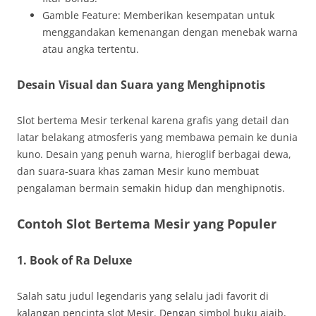
Gamble Feature: Memberikan kesempatan untuk
menggandakan kemenangan dengan menebak warna
atau angka tertentu.
Desain Visual dan Suara yang Menghipnotis
Slot bertema Mesir terkenal karena grafis yang detail dan
latar belakang atmosferis yang membawa pemain ke dunia
kuno. Desain yang penuh warna, hieroglif berbagai dewa,
dan suara-suara khas zaman Mesir kuno membuat
pengalaman bermain semakin hidup dan menghipnotis.
Contoh Slot Bertema Mesir yang Populer
1. Book of Ra Deluxe
Salah satu judul legendaris yang selalu jadi favorit di
kalangan pencinta slot Mesir. Dengan simbol buku ajaib,