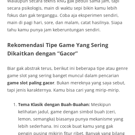
Walaupun secara teknis RNG gak peduli sama jam, tapi
secara psikologis, main di waktu sepi bikin kamu lebih
fokus dan gak terganggu. Coba aja eksperimen sendiri,
main di pagi hari, sore, dan malam, catat hasilnya. Siapa
tahu kamu punya jam keberuntungan sendiri.
Rekomendasi Tipe Game Yang Sering
Dikaitkan dengan “Gacor”
Biar gak abstrak terus, berikut ini beberapa tipe atau genre
game slot yang sering banget muncul dalam pencarian
game slot paling gacor
. Bukan mereknya yang saya sebut,
tapi jenis karakternya. Kamu bisa cari yang mirip-mirip.
Tema Klasik dengan Buah-Buahan:
Meskipun
kelihatan jadul, game dengan simbol buah (ceri,
lemon, semangka) biasanya punya mekanisme yang
lebih sederhana. Ini cocok buat kamu yang gak
pengin pusing mikirin fitur ribet. Banyak yang bilang