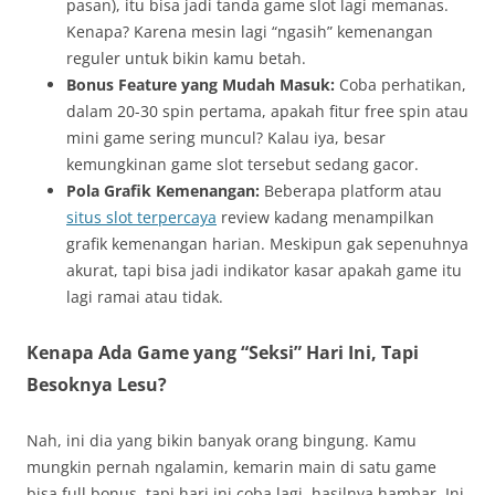
pasan), itu bisa jadi tanda game slot lagi memanas.
Kenapa? Karena mesin lagi “ngasih” kemenangan
reguler untuk bikin kamu betah.
Bonus Feature yang Mudah Masuk:
Coba perhatikan,
dalam 20-30 spin pertama, apakah fitur free spin atau
mini game sering muncul? Kalau iya, besar
kemungkinan game slot tersebut sedang gacor.
Pola Grafik Kemenangan:
Beberapa platform atau
situs slot terpercaya
review kadang menampilkan
grafik kemenangan harian. Meskipun gak sepenuhnya
akurat, tapi bisa jadi indikator kasar apakah game itu
lagi ramai atau tidak.
Kenapa Ada Game yang “Seksi” Hari Ini, Tapi
Besoknya Lesu?
Nah, ini dia yang bikin banyak orang bingung. Kamu
mungkin pernah ngalamin, kemarin main di satu game
bisa full bonus, tapi hari ini coba lagi, hasilnya hambar. Ini