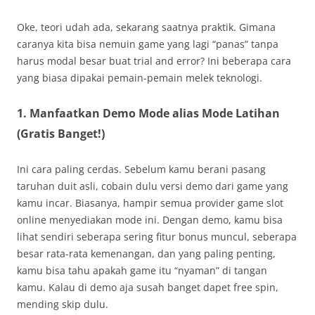
Oke, teori udah ada, sekarang saatnya praktik. Gimana
caranya kita bisa nemuin game yang lagi “panas” tanpa
harus modal besar buat trial and error? Ini beberapa cara
yang biasa dipakai pemain-pemain melek teknologi.
1. Manfaatkan Demo Mode alias Mode Latihan
(Gratis Banget!)
Ini cara paling cerdas. Sebelum kamu berani pasang
taruhan duit asli, cobain dulu versi demo dari game yang
kamu incar. Biasanya, hampir semua provider game slot
online menyediakan mode ini. Dengan demo, kamu bisa
lihat sendiri seberapa sering fitur bonus muncul, seberapa
besar rata-rata kemenangan, dan yang paling penting,
kamu bisa tahu apakah game itu “nyaman” di tangan
kamu. Kalau di demo aja susah banget dapet free spin,
mending skip dulu.