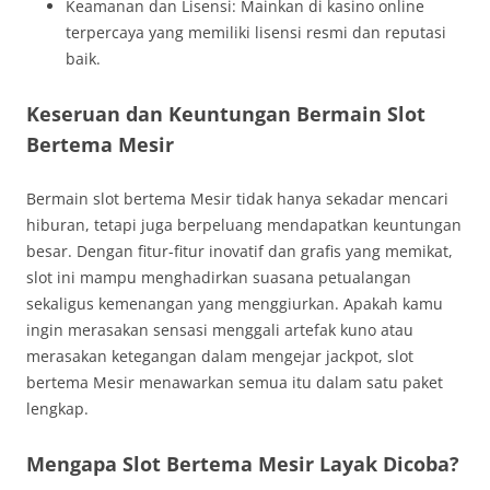
Keamanan dan Lisensi: Mainkan di kasino online
terpercaya yang memiliki lisensi resmi dan reputasi
baik.
Keseruan dan Keuntungan Bermain Slot
Bertema Mesir
Bermain slot bertema Mesir tidak hanya sekadar mencari
hiburan, tetapi juga berpeluang mendapatkan keuntungan
besar. Dengan fitur-fitur inovatif dan grafis yang memikat,
slot ini mampu menghadirkan suasana petualangan
sekaligus kemenangan yang menggiurkan. Apakah kamu
ingin merasakan sensasi menggali artefak kuno atau
merasakan ketegangan dalam mengejar jackpot, slot
bertema Mesir menawarkan semua itu dalam satu paket
lengkap.
Mengapa Slot Bertema Mesir Layak Dicoba?