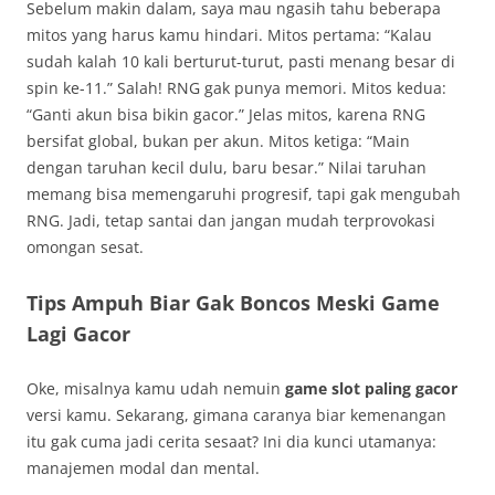
Sebelum makin dalam, saya mau ngasih tahu beberapa
mitos yang harus kamu hindari. Mitos pertama: “Kalau
sudah kalah 10 kali berturut-turut, pasti menang besar di
spin ke-11.” Salah! RNG gak punya memori. Mitos kedua:
“Ganti akun bisa bikin gacor.” Jelas mitos, karena RNG
bersifat global, bukan per akun. Mitos ketiga: “Main
dengan taruhan kecil dulu, baru besar.” Nilai taruhan
memang bisa memengaruhi progresif, tapi gak mengubah
RNG. Jadi, tetap santai dan jangan mudah terprovokasi
omongan sesat.
Tips Ampuh Biar Gak Boncos Meski Game
Lagi Gacor
Oke, misalnya kamu udah nemuin
game slot paling gacor
versi kamu. Sekarang, gimana caranya biar kemenangan
itu gak cuma jadi cerita sesaat? Ini dia kunci utamanya:
manajemen modal dan mental.