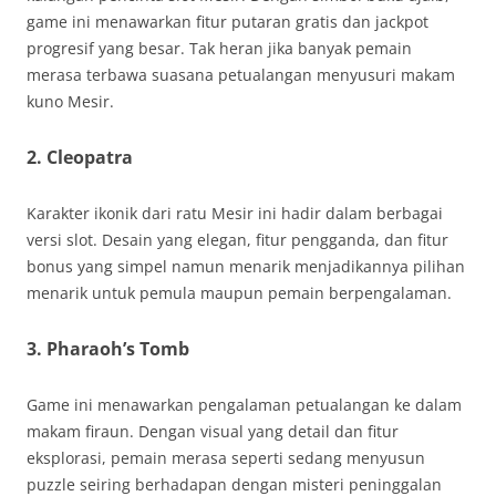
game ini menawarkan fitur putaran gratis dan jackpot
progresif yang besar. Tak heran jika banyak pemain
merasa terbawa suasana petualangan menyusuri makam
kuno Mesir.
2. Cleopatra
Karakter ikonik dari ratu Mesir ini hadir dalam berbagai
versi slot. Desain yang elegan, fitur pengganda, dan fitur
bonus yang simpel namun menarik menjadikannya pilihan
menarik untuk pemula maupun pemain berpengalaman.
3. Pharaoh’s Tomb
Game ini menawarkan pengalaman petualangan ke dalam
makam firaun. Dengan visual yang detail dan fitur
eksplorasi, pemain merasa seperti sedang menyusun
puzzle seiring berhadapan dengan misteri peninggalan