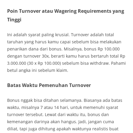
Poin Turnover atau Wagering Requirements yang
Tinggi
Ini adalah syarat paling krusial. Turnover adalah total
taruhan yang harus kamu capai sebelum bisa melakukan
penarikan dana dari bonus. Misalnya, bonus Rp 100.000
dengan turnover 30x, berarti kamu harus bertaruh total Rp
3.000.000 (30 x Rp 100.000) sebelum bisa withdraw. Pahami
betul angka ini sebelum klaim.
Batas Waktu Pemenuhan Turnover
Bonus nggak bisa ditahan selamanya. Biasanya ada batas
waktu, misalnya 7 atau 14 hari, untuk memenuhi syarat
turnover tersebut. Lewat dari waktu itu, bonus dan
kemenangan darinya akan hangus. Jadi, jangan cuma
diliat, tapi juga dihitung apakah waktunya realistis buat