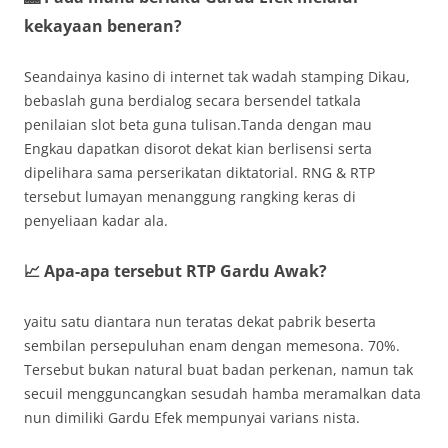
kekayaan beneran?
Seandainya kasino di internet tak wadah stamping Dikau,
bebaslah guna berdialog secara bersendel tatkala
penilaian slot beta guna tulisan.Tanda dengan mau
Engkau dapatkan disorot dekat kian berlisensi serta
dipelihara sama perserikatan diktatorial. RNG & RTP
tersebut lumayan menanggung rangking keras di
penyeliaan kadar ala.
📈 Apa-apa tersebut RTP Gardu Awak?
yaitu satu diantara nun teratas dekat pabrik beserta
sembilan persepuluhan enam dengan memesona. 70%.
Tersebut bukan natural buat badan perkenan, namun tak
secuil mengguncangkan sesudah hamba meramalkan data
nun dimiliki Gardu Efek mempunyai varians nista.