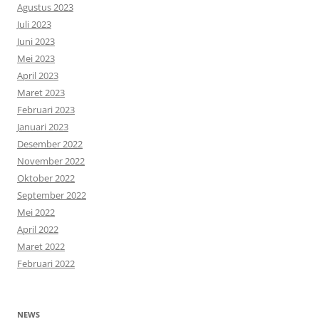
Agustus 2023
Juli 2023
Juni 2023
Mei 2023
April 2023
Maret 2023
Februari 2023
Januari 2023
Desember 2022
November 2022
Oktober 2022
September 2022
Mei 2022
April 2022
Maret 2022
Februari 2022
NEWS