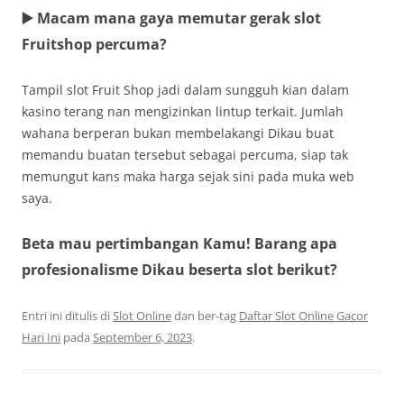
▶️ Macam mana gaya memutar gerak slot
Fruitshop percuma?
Tampil slot Fruit Shop jadi dalam sungguh kian dalam
kasino terang nan mengizinkan lintup terkait. Jumlah
wahana berperan bukan membelakangi Dikau buat
memandu buatan tersebut sebagai percuma, siap tak
memungut kans maka harga sejak sini pada muka web
saya.
Beta mau pertimbangan Kamu! Barang apa
profesionalisme Dikau beserta slot berikut?
Entri ini ditulis di
Slot Online
dan ber-tag
Daftar Slot Online Gacor
Hari Ini
pada
September 6, 2023
.