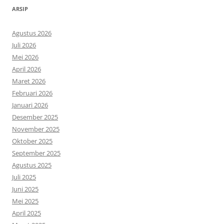
ARSIP
Agustus 2026
Juli 2026
Mei 2026
April 2026
Maret 2026
Februari 2026
Januari 2026
Desember 2025
November 2025
Oktober 2025
September 2025
Agustus 2025
Juli 2025
Juni 2025
Mei 2025
April 2025