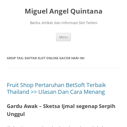
Langsung
ke
Miguel Angel Quintana
isi
Berita, Artikel, dan Informasi Slot Terkini
Menu
ARSIP TAG:
DAFTAR SLOT ONLINE GACOR HARI INI
Fruit Shop Pertaruhan BetSoft Terbaik
Thailand >> Ulasan Dan Cara Menang
Gardu Awak – Sketsa Ijmal segenap Serpih
Unggul