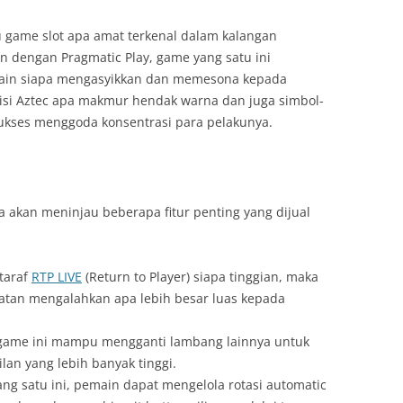
tu game slot apa amat terkenal dalam kalangan
n dengan Pragmatic Play, game yang satu ini
in siapa mengasyikkan dan memesona kepada
isi Aztec apa makmur hendak warna dan juga simbol-
 sukses menggoda konsentrasi para pelakunya.
a akan meninjau beberapa fitur penting yang dijual
 taraf
RTP LIVE
(Return to Player) siapa tinggian, maka
atan mengalahkan apa lebih besar luas kepada
m game ini mampu mengganti lambang lainnya untuk
n yang lebih banyak tinggi.
 yang satu ini, pemain dapat mengelola rotasi automatic