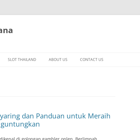
ana
SLOT THAILAND
ABOUT US
CONTACT US
Nyaring dan Panduan untuk Meraih
nguntungkan
dikenal di golongan gambler onlen. Berlimpah