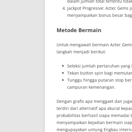
dalam jumlah total tertentu tida
Jackpot Progresive: Aztec Gems
menyampaikan bonus besar bagi
Metode Bermain
Untuk mengawali bermain Aztec Gems 
langkah menjadi berikut:
Seleksi jumlah pertaruhan yang
Tekan button spin bagi memutar
Tunggu hingga putaran stop ber
campuran kemenangan.
Dengan grafis apa menggaet dan juga 
terdiri dari alternatif apa akurat k
probabilitas berhasil siapa memadai 
menyampaikan kejadian bermain siapa 
mengupayakan untung Engkau internal