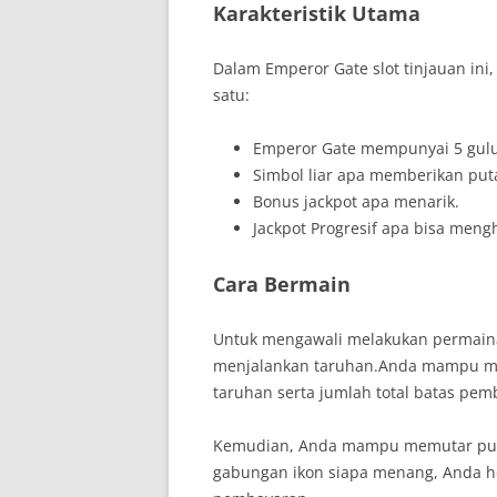
Karakteristik Utama
Dalam Emperor Gate slot tinjauan ini,
satu:
Emperor Gate mempunyai 5 gulu
Simbol liar apa memberikan puta
Bonus jackpot apa menarik.
Jackpot Progresif apa bisa meng
Cara Bermain
Untuk mengawali melakukan permain
menjalankan taruhan.Anda mampu men
taruhan serta jumlah total batas pe
Kemudian, Anda mampu memutar putar
gabungan ikon siapa menang, Anda h