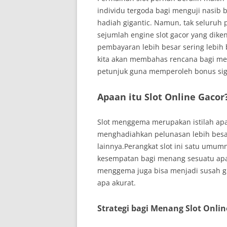
individu tergoda bagi menguji nasib 
hadiah gigantic. Namun, tak seluruh p
sejumlah engine slot gacor yang dike
pembayaran lebih besar sering lebih ba
kita akan membahas rencana bagi m
petunjuk guna memperoleh bonus sig
Apaan itu Slot Online Gacor
Slot menggema merupakan istilah apa
menghadiahkan pelunasan lebih besar 
lainnya.Perangkat slot ini satu umum
kesempatan bagi menang sesuatu apa l
menggema juga bisa menjadi susah g
apa akurat.
Strategi bagi Menang Slot Onlin