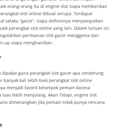
baik orang-orang itu di engine slot siapa memberikan
erangkat slot online dibuat serupa. Terdapat
nal selaku “gacor”, siapa definisinya menyampaikan
ik perangkat slot online yang lain. Dalam tulisan ini,
engalahkan permainan slot gacor menggema dan
n-up siapa menghasilkan.
?
 dipakai guna perangkat slot gacor apa cenderung
banyak kali lebih baik perangkat slot online
nya menjadi favorit kelompok pemain karena
uas lebih menjulang. Akan Tetapi, engine slot
una dimenangkan jika pemain tidak punya rencana
e