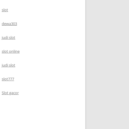
slot
dewa303
judi slot
slot online
judi slot
slot777
Slot gacor