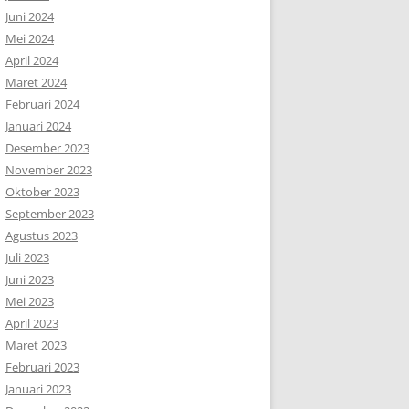
Juni 2024
Mei 2024
April 2024
Maret 2024
Februari 2024
Januari 2024
Desember 2023
November 2023
Oktober 2023
September 2023
Agustus 2023
Juli 2023
Juni 2023
Mei 2023
April 2023
Maret 2023
Februari 2023
Januari 2023