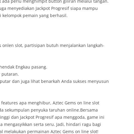
k ada perlu menghimpit button giliran melalui tangan.
 juga menyediakan Jackpot Progresif siapa mampu
 kelompok pemain yang berhasil.
onlen slot, partisipan butuh menjalankan langkah-
 hendak Engkau pasang.
 putaran.
putar dan juga lihat benarkah Anda sukses menyusun
features apa menghibur, Aztec Gems on line slot
epada sekumpulan penyuka taruhan online.Bersama
tinggi dan Jackpot Progresif apa menggoda, game ini
mengasyikkan serta seru. Jadi, hindari ragu bagi
 melakukan permainan Aztec Gems on line slot!