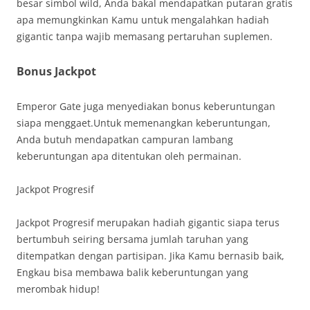
besar simbol wild, Anda bakal mendapatkan putaran gratis
apa memungkinkan Kamu untuk mengalahkan hadiah
gigantic tanpa wajib memasang pertaruhan suplemen.
Bonus Jackpot
Emperor Gate juga menyediakan bonus keberuntungan
siapa menggaet.Untuk memenangkan keberuntungan,
Anda butuh mendapatkan campuran lambang
keberuntungan apa ditentukan oleh permainan.
Jackpot Progresif
Jackpot Progresif merupakan hadiah gigantic siapa terus
bertumbuh seiring bersama jumlah taruhan yang
ditempatkan dengan partisipan. Jika Kamu bernasib baik,
Engkau bisa membawa balik keberuntungan yang
merombak hidup!