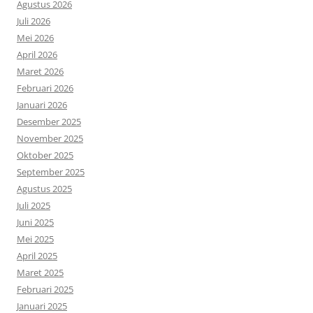
Agustus 2026
Juli 2026
Mei 2026
April 2026
Maret 2026
Februari 2026
Januari 2026
Desember 2025
November 2025
Oktober 2025
September 2025
Agustus 2025
Juli 2025
Juni 2025
Mei 2025
April 2025
Maret 2025
Februari 2025
Januari 2025