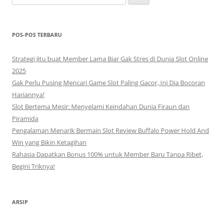
untuk:
POS-POS TERBARU
Strategi Jitu buat Member Lama Biar Gak Stres di Dunia Slot Online
2025
Gak Perlu Pusing Mencari Game Slot Paling Gacor, Ini Dia Bocoran
Hariannya!
Slot Bertema Mesir: Menyelami Keindahan Dunia Firaun dan
Piramida
Pengalaman Menarik Bermain Slot Review Buffalo Power Hold And
Win yang Bikin Ketagihan
Rahasia Dapatkan Bonus 100% untuk Member Baru Tanpa Ribet,
Begini Triknya!
ARSIP