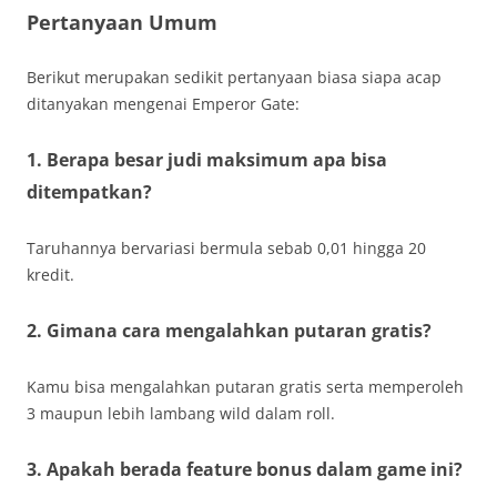
Pertanyaan Umum
Berikut merupakan sedikit pertanyaan biasa siapa acap
ditanyakan mengenai Emperor Gate:
1. Berapa besar judi maksimum apa bisa
ditempatkan?
Taruhannya bervariasi bermula sebab 0,01 hingga 20
kredit.
2. Gimana cara mengalahkan putaran gratis?
Kamu bisa mengalahkan putaran gratis serta memperoleh
3 maupun lebih lambang wild dalam roll.
3. Apakah berada feature bonus dalam game ini?