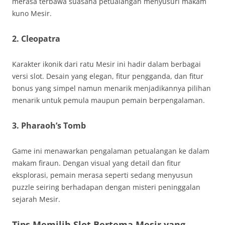
merasa terbawa suasana petualangan menyusuri makam
kuno Mesir.
2. Cleopatra
Karakter ikonik dari ratu Mesir ini hadir dalam berbagai
versi slot. Desain yang elegan, fitur pengganda, dan fitur
bonus yang simpel namun menarik menjadikannya pilihan
menarik untuk pemula maupun pemain berpengalaman.
3. Pharaoh’s Tomb
Game ini menawarkan pengalaman petualangan ke dalam
makam firaun. Dengan visual yang detail dan fitur
eksplorasi, pemain merasa seperti sedang menyusun
puzzle seiring berhadapan dengan misteri peninggalan
sejarah Mesir.
Tips Memilih Slot Bertema Mesir yang