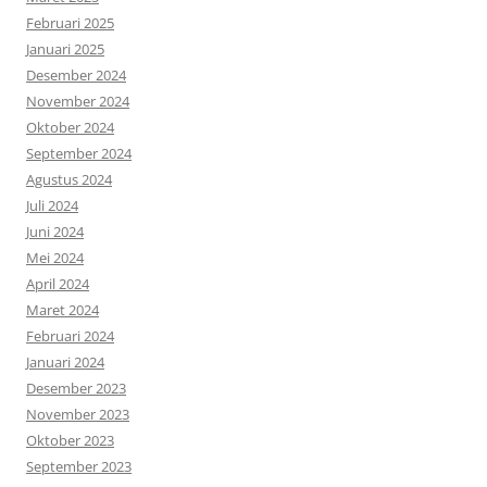
Februari 2025
Januari 2025
Desember 2024
November 2024
Oktober 2024
September 2024
Agustus 2024
Juli 2024
Juni 2024
Mei 2024
April 2024
Maret 2024
Februari 2024
Januari 2024
Desember 2023
November 2023
Oktober 2023
September 2023