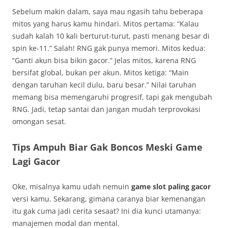
Sebelum makin dalam, saya mau ngasih tahu beberapa
mitos yang harus kamu hindari. Mitos pertama: “Kalau
sudah kalah 10 kali berturut-turut, pasti menang besar di
spin ke-11.” Salah! RNG gak punya memori. Mitos kedua:
“Ganti akun bisa bikin gacor.” Jelas mitos, karena RNG
bersifat global, bukan per akun. Mitos ketiga: “Main
dengan taruhan kecil dulu, baru besar.” Nilai taruhan
memang bisa memengaruhi progresif, tapi gak mengubah
RNG. Jadi, tetap santai dan jangan mudah terprovokasi
omongan sesat.
Tips Ampuh Biar Gak Boncos Meski Game
Lagi Gacor
Oke, misalnya kamu udah nemuin
game slot paling gacor
versi kamu. Sekarang, gimana caranya biar kemenangan
itu gak cuma jadi cerita sesaat? Ini dia kunci utamanya:
manajemen modal dan mental.