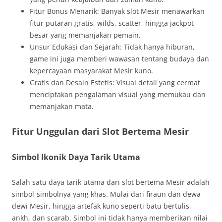
Fitur Bonus Menarik: Banyak slot Mesir menawarkan
fitur putaran gratis, wilds, scatter, hingga jackpot
besar yang memanjakan pemain.
Unsur Edukasi dan Sejarah: Tidak hanya hiburan,
game ini juga memberi wawasan tentang budaya dan
kepercayaan masyarakat Mesir kuno.
Grafis dan Desain Estetis: Visual detail yang cermat
menciptakan pengalaman visual yang memukau dan
memanjakan mata.
Fitur Unggulan dari Slot Bertema Mesir
Simbol Ikonik Daya Tarik Utama
Salah satu daya tarik utama dari slot bertema Mesir adalah
simbol-simbolnya yang khas. Mulai dari firaun dan dewa-
dewi Mesir, hingga artefak kuno seperti batu bertulis,
ankh, dan scarab. Simbol ini tidak hanya memberikan nilai