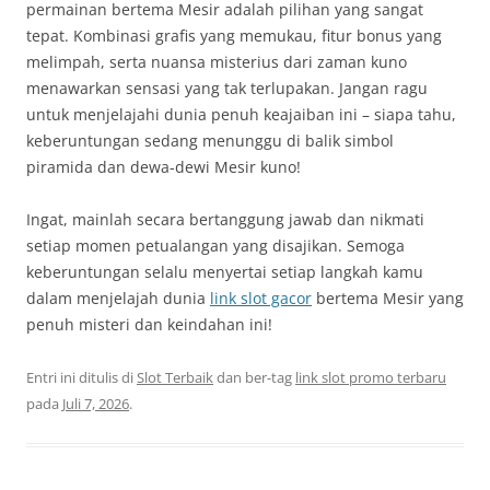
permainan bertema Mesir adalah pilihan yang sangat
tepat. Kombinasi grafis yang memukau, fitur bonus yang
melimpah, serta nuansa misterius dari zaman kuno
menawarkan sensasi yang tak terlupakan. Jangan ragu
untuk menjelajahi dunia penuh keajaiban ini – siapa tahu,
keberuntungan sedang menunggu di balik simbol
piramida dan dewa-dewi Mesir kuno!
Ingat, mainlah secara bertanggung jawab dan nikmati
setiap momen petualangan yang disajikan. Semoga
keberuntungan selalu menyertai setiap langkah kamu
dalam menjelajah dunia
link slot gacor
bertema Mesir yang
penuh misteri dan keindahan ini!
Entri ini ditulis di
Slot Terbaik
dan ber-tag
link slot promo terbaru
pada
Juli 7, 2026
.