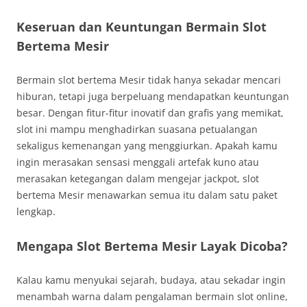
Keseruan dan Keuntungan Bermain Slot
Bertema Mesir
Bermain slot bertema Mesir tidak hanya sekadar mencari
hiburan, tetapi juga berpeluang mendapatkan keuntungan
besar. Dengan fitur-fitur inovatif dan grafis yang memikat,
slot ini mampu menghadirkan suasana petualangan
sekaligus kemenangan yang menggiurkan. Apakah kamu
ingin merasakan sensasi menggali artefak kuno atau
merasakan ketegangan dalam mengejar jackpot, slot
bertema Mesir menawarkan semua itu dalam satu paket
lengkap.
Mengapa Slot Bertema Mesir Layak Dicoba?
Kalau kamu menyukai sejarah, budaya, atau sekadar ingin
menambah warna dalam pengalaman bermain slot online,