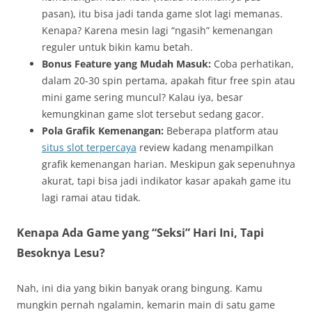
pasan), itu bisa jadi tanda game slot lagi memanas.
Kenapa? Karena mesin lagi “ngasih” kemenangan
reguler untuk bikin kamu betah.
Bonus Feature yang Mudah Masuk:
Coba perhatikan,
dalam 20-30 spin pertama, apakah fitur free spin atau
mini game sering muncul? Kalau iya, besar
kemungkinan game slot tersebut sedang gacor.
Pola Grafik Kemenangan:
Beberapa platform atau
situs slot terpercaya
review kadang menampilkan
grafik kemenangan harian. Meskipun gak sepenuhnya
akurat, tapi bisa jadi indikator kasar apakah game itu
lagi ramai atau tidak.
Kenapa Ada Game yang “Seksi” Hari Ini, Tapi
Besoknya Lesu?
Nah, ini dia yang bikin banyak orang bingung. Kamu
mungkin pernah ngalamin, kemarin main di satu game