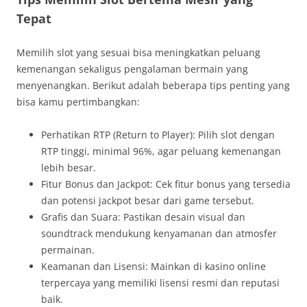
Tepat
Memilih slot yang sesuai bisa meningkatkan peluang
kemenangan sekaligus pengalaman bermain yang
menyenangkan. Berikut adalah beberapa tips penting yang
bisa kamu pertimbangkan:
Perhatikan RTP (Return to Player): Pilih slot dengan
RTP tinggi, minimal 96%, agar peluang kemenangan
lebih besar.
Fitur Bonus dan Jackpot: Cek fitur bonus yang tersedia
dan potensi jackpot besar dari game tersebut.
Grafis dan Suara: Pastikan desain visual dan
soundtrack mendukung kenyamanan dan atmosfer
permainan.
Keamanan dan Lisensi: Mainkan di kasino online
terpercaya yang memiliki lisensi resmi dan reputasi
baik.