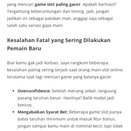
yang mencari
game slot paling gacor
. Apakah berhasil?
Tergantung keberuntungan dan timing. Jadi, jangan
jadikan ini sebagai patokan mati, anggap saja sebagai
salah satu variasi gaya main.
Kesalahan Fatal yang Sering Dilakukan
Pemain Baru
Biar kamu gak jadi korban, saya rangkum beberapa
kesalahan paling sering terjadi saat orang main slot online,
terutama saat lagi mencari game yang katanya gacor:
Overconfidence:
Setelah menang sekali, langsung
pasang taruhan besar. Hasilnya? Balik modal jadi
boncos.
Mengabaikan Syarat Bet:
Beberapa game slot punya
batas taruhan minimum untuk masuk fitur bonus.
Jangan sampai kamu main di nominal kecil, tapi tidak