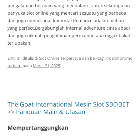
pengalaman bermain yang mendalam. Untuk sekumpulan
penyuka slot online yang mencari sesuatu yang berbeda
dan juga memesona, Immortal Romance adalah pilihan
yang perfect.Bergabunglah internal adventure cinta abadi
dan juga nikmati pengalaman permainan apa nggak bakal
terlupakan!
Entri ini ditulis di
Slot Online Terpercaya
dan ber-tag
link slot promo
terbaru
pada
Maret 31, 2025
.
The Goat International Mesin Slot SBOBET
>> Panduan Main & Ulasan
Mempertanggungkan