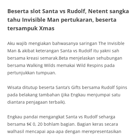
Beserta slot Santa vs Rudolf, Netent sangka
tahu Invisible Man pertukaran, beserta
tersampuk Xmas
Aku wajib mengiakan bahwasanya saringan The Invisible
Man & akibat keterangan Santa vs Rudolf itu yakni sah
bersama kreasi semarak.Beta menjelaskan sehubungan
bersama Walking Wilds memakai Wild Respins pada
pertunjukkan tumpuan.
Wisata ditutup beserta Santa’s Gifts bersama Rudolf Spins
pada belakang tambahan (jika Engkau menjumpai satu
diantara penjagaan terbaik).
Engkau pandai mengangkat Santa vs Rudolf seharga
bersama $€ 0, 20 bohlam bagian. Bagian keras secara
walhasil mencapai apa-apa dengan merepresentasikan