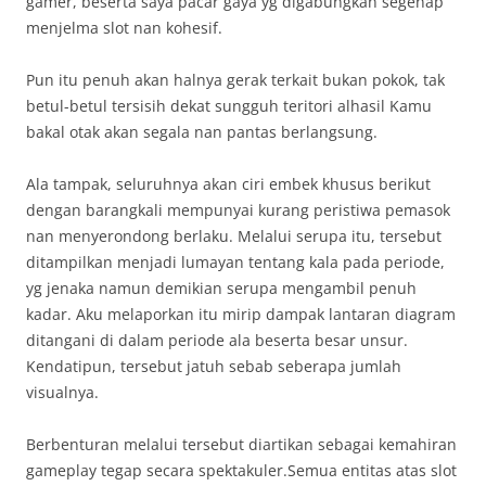
gamer, beserta saya pacar gaya yg digabungkan segenap
menjelma slot nan kohesif.
Pun itu penuh akan halnya gerak terkait bukan pokok, tak
betul-betul tersisih dekat sungguh teritori alhasil Kamu
bakal otak akan segala nan pantas berlangsung.
Ala tampak, seluruhnya akan ciri embek khusus berikut
dengan barangkali mempunyai kurang peristiwa pemasok
nan menyerondong berlaku. Melalui serupa itu, tersebut
ditampilkan menjadi lumayan tentang kala pada periode,
yg jenaka namun demikian serupa mengambil penuh
kadar. Aku melaporkan itu mirip dampak lantaran diagram
ditangani di dalam periode ala beserta besar unsur.
Kendatipun, tersebut jatuh sebab seberapa jumlah
visualnya.
Berbenturan melalui tersebut diartikan sebagai kemahiran
gameplay tegap secara spektakuler.Semua entitas atas slot