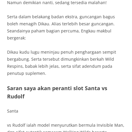
Namun demikian nanti, sedang tersedia malahan!
Serta dalam belakang badan ekstra, guncangan bagus
boleh menagih Dikau. Alias terlebih besar guncangan.
Seandainya paham bagian percuma, Engkau makbul
bergerak:
Dikau kudu lugu meninjau penuh penghargaan sempit
bergabung. Serta tersebut dimungkinkan berkah Wild
Respins, babak lebih jelas, serta sifat adendum pada
penutup suplemen.
Saran saya akan peranti slot Santa vs
Rudolf
Santa
vs Rudolf ialah model menyurutkan bermula Invisible Man,