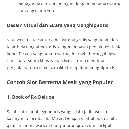
menggandakan kemenangan dengan menebak warna
atau angka tertentu.
Desain Visual dan Suara yang Menghipnotis
Slot bertema Mesir terkenal karena grafis yang detail dan
latar belakang atmosferis yang membawa pemain ke dunia
kuno. Desain yang penuh warna, hieroglif berbagai dewa,
dan suara-suara khas zaman Mesir kuno membuat
pengalaman bermain semakin hidup dan menghipnotis.
Contoh Slot Bertema Mesir yang Populer
1. Book of Ra Deluxe
Salah satu judul legendaris yang selalu jadi favorit di
kalangan pencinta slot Mesir. Dengan simbol buku ajaib,
game ini menawarkan fitur putaran gratis dan jackpot