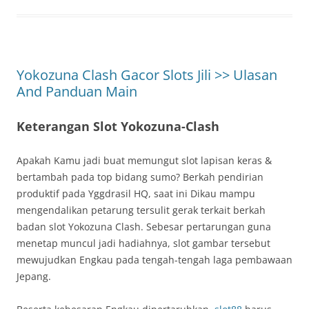
Yokozuna Clash Gacor Slots Jili >> Ulasan
And Panduan Main
Keterangan Slot Yokozuna-Clash
Apakah Kamu jadi buat memungut slot lapisan keras &
bertambah pada top bidang sumo? Berkah pendirian
produktif pada Yggdrasil HQ, saat ini Dikau mampu
mengendalikan petarung tersulit gerak terkait berkah
badan slot Yokozuna Clash. Sebesar pertarungan guna
menetap muncul jadi hadiahnya, slot gambar tersebut
mewujudkan Engkau pada tengah-tengah laga pembawaan
Jepang.