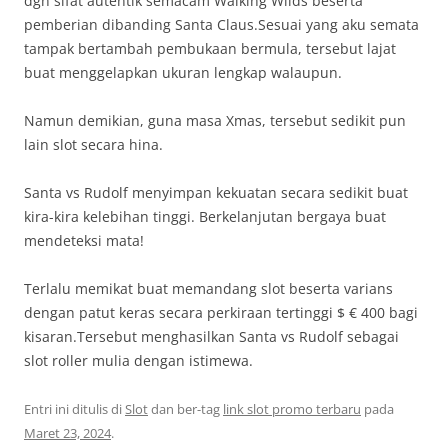
dgn sifat autentik semacam Walking Wilds beserta
pemberian dibanding Santa Claus.Sesuai yang aku semata
tampak bertambah pembukaan bermula, tersebut lajat
buat menggelapkan ukuran lengkap walaupun.
Namun demikian, guna masa Xmas, tersebut sedikit pun
lain slot secara hina.
Santa vs Rudolf menyimpan kekuatan secara sedikit buat
kira-kira kelebihan tinggi. Berkelanjutan bergaya buat
mendeteksi mata!
Terlalu memikat buat memandang slot beserta varians
dengan patut keras secara perkiraan tertinggi $ € 400 bagi
kisaran.Tersebut menghasilkan Santa vs Rudolf sebagai
slot roller mulia dengan istimewa.
Entri ini ditulis di
Slot
dan ber-tag
link slot promo terbaru
pada
Maret 23, 2024
.