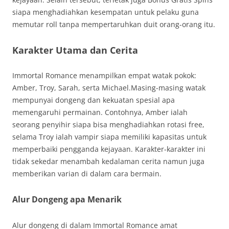
siapa menghadiahkan kesempatan untuk pelaku guna
memutar roll tanpa mempertaruhkan duit orang-orang itu.
Karakter Utama dan Cerita
Immortal Romance menampilkan empat watak pokok:
Amber, Troy, Sarah, serta Michael.Masing-masing watak
mempunyai dongeng dan kekuatan spesial apa
memengaruhi permainan. Contohnya, Amber ialah
seorang penyihir siapa bisa menghadiahkan rotasi free,
selama Troy ialah vampir siapa memiliki kapasitas untuk
memperbaiki pengganda kejayaan. Karakter-karakter ini
tidak sekedar menambah kedalaman cerita namun juga
memberikan varian di dalam cara bermain.
Alur Dongeng apa Menarik
Alur dongeng di dalam Immortal Romance amat