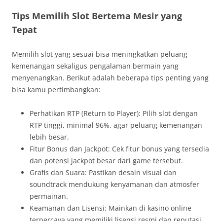
Tips Memilih Slot Bertema Mesir yang
Tepat
Memilih slot yang sesuai bisa meningkatkan peluang
kemenangan sekaligus pengalaman bermain yang
menyenangkan. Berikut adalah beberapa tips penting yang
bisa kamu pertimbangkan:
Perhatikan RTP (Return to Player): Pilih slot dengan
RTP tinggi, minimal 96%, agar peluang kemenangan
lebih besar.
Fitur Bonus dan Jackpot: Cek fitur bonus yang tersedia
dan potensi jackpot besar dari game tersebut.
Grafis dan Suara: Pastikan desain visual dan
soundtrack mendukung kenyamanan dan atmosfer
permainan.
Keamanan dan Lisensi: Mainkan di kasino online
terpercaya yang memiliki lisensi resmi dan reputasi