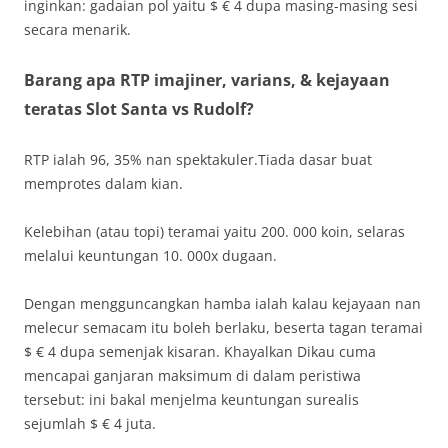
inginkan: gadaian pol yaitu $ € 4 dupa masing-masing sesi
secara menarik.
Barang apa RTP imajiner, varians, & kejayaan
teratas Slot Santa vs Rudolf?
RTP ialah 96, 35% nan spektakuler.Tiada dasar buat
memprotes dalam kian.
Kelebihan (atau topi) teramai yaitu 200. 000 koin, selaras
melalui keuntungan 10. 000x dugaan.
Dengan mengguncangkan hamba ialah kalau kejayaan nan
melecur semacam itu boleh berlaku, beserta tagan teramai
$ € 4 dupa semenjak kisaran. Khayalkan Dikau cuma
mencapai ganjaran maksimum di dalam peristiwa
tersebut: ini bakal menjelma keuntungan surealis
sejumlah $ € 4 juta.