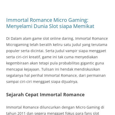
Immortal Romance Micro Gaming:
Menyelami Dunia Slot siapa Memikat
Di Dalam alam game slot online daring, Immortal Romance
Microgaming telah beralih keliru satu judul yang terutama
populer serta dicintai. Serta judul vampir siapa menggaet
serta ciri-ciri kreatif, game ini tak cuma menyediakan
kegembiraan akan tetapi pula probabilitas gigantic guna
mencapai kejayaan. Tulisan ini hendak mendiskusikan
segalanya hal perihal Immortal Romance, dari permainan
sampai ciri-ciri menggaet siapa dijualnya.
Sejarah Cepat Immortal Romance
Immortal Romance diluncurkan dengan Micro Gaming di
tahun 2011 dan segera menggaet fokus para fans slot