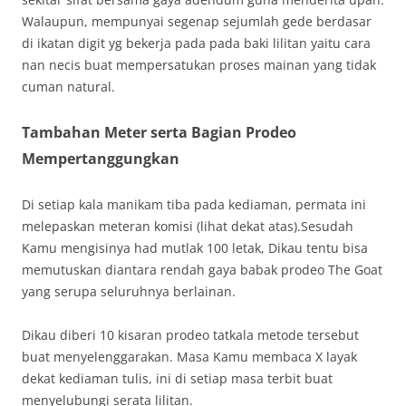
Walaupun, mempunyai segenap sejumlah gede berdasar
di ikatan digit yg bekerja pada pada baki lilitan yaitu cara
nan necis buat mempersatukan proses mainan yang tidak
cuman natural.
Tambahan Meter serta Bagian Prodeo
Mempertanggungkan
Di setiap kala manikam tiba pada kediaman, permata ini
melepaskan meteran komisi (lihat dekat atas).Sesudah
Kamu mengisinya had mutlak 100 letak, Dikau tentu bisa
memutuskan diantara rendah gaya babak prodeo The Goat
yang serupa seluruhnya berlainan.
Dikau diberi 10 kisaran prodeo tatkala metode tersebut
buat menyelenggarakan. Masa Kamu membaca X layak
dekat kediaman tulis, ini di setiap masa terbit buat
menyelubungi serata lilitan.