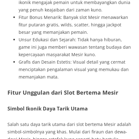
ikonik mengajak pemain untuk membayangkan dunia
yang penuh keajaiban dari zaman kuno.
Fitur Bonus Menarik: Banyak slot Mesir menawarkan
fitur putaran gratis, wilds, scatter, hingga jackpot
besar yang memanjakan pemain.
Unsur Edukasi dan Sejarah: Tidak hanya hiburan,
game ini juga memberi wawasan tentang budaya dan
kepercayaan masyarakat Mesir kuno.
Grafis dan Desain Estetis: Visual detail yang cermat
menciptakan pengalaman visual yang memukau dan
memanjakan mata.
Fitur Unggulan dari Slot Bertema Mesir
Simbol Ikonik Daya Tarik Utama
Salah satu daya tarik utama dari slot bertema Mesir adalah
simbol-simbolnya yang khas. Mulai dari firaun dan dewa-