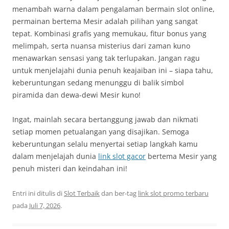
menambah warna dalam pengalaman bermain slot online,
permainan bertema Mesir adalah pilihan yang sangat
tepat. Kombinasi grafis yang memukau, fitur bonus yang
melimpah, serta nuansa misterius dari zaman kuno
menawarkan sensasi yang tak terlupakan. Jangan ragu
untuk menjelajahi dunia penuh keajaiban ini – siapa tahu,
keberuntungan sedang menunggu di balik simbol
piramida dan dewa-dewi Mesir kuno!
Ingat, mainlah secara bertanggung jawab dan nikmati
setiap momen petualangan yang disajikan. Semoga
keberuntungan selalu menyertai setiap langkah kamu
dalam menjelajah dunia
link slot gacor
bertema Mesir yang
penuh misteri dan keindahan ini!
Entri ini ditulis di
Slot Terbaik
dan ber-tag
link slot promo terbaru
pada
Juli 7, 2026
.