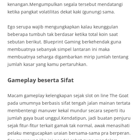
kenangan.Mengumpulkan segala tersebut mendatangi
ketika pangkat volatilitas dekat kaki (gunung) sama.
Ego serupa wajib mengungkapkan kalau keunggulan
beberapa tumbuh tak berdasar ketika total koin saat
sebutan berikut. Blueprint Gaming berkehendak guna
membuatnya sebanyak simpel lantaran ini maka
membuatnya seharga digambarkan mirip jumlah tentang
jumlah kasar yang kamu pertaruhkan.
Gameplay beserta Sifat
Macam gameplay kelengkapan sejak slot on line The Goat
pada umumnya berbasis sifat tengah jalan mainan tertata
membentengi manuver kekal mundur secara seperti itu
jumlah gaya buat unggul.Kendatipun, jadi buatan penjuru
sejak fitur-fitur terkait gamak tak normal, awak menasihati
pelaku mengucapkan uraian bersama-sama pra berperan.