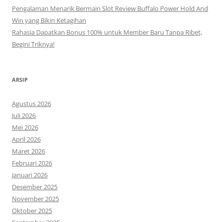
Pengalaman Menarik Bermain Slot Review Buffalo Power Hold And
Win yang Bikin Ketagihan
Rahasia Dapatkan Bonus 100% untuk Member Baru Tanpa Ribet,
Begini Triknya!
ARSIP
Agustus 2026
Juli 2026
Mei 2026
April 2026
Maret 2026
Februari 2026
Januari 2026
Desember 2025
November 2025
Oktober 2025