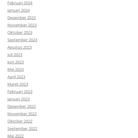
Februari 2024
Januari 2024
Desember 2023
November 2023
Oktober 2023
September 2023
Agustus 2023
Juli 2023
Juni 2023
Mei 2023
April 2023
Maret 2023
Februari 2023
Januari 2023
Desember 2022
November 2022
Oktober 2022
September 2022
Mei 2022