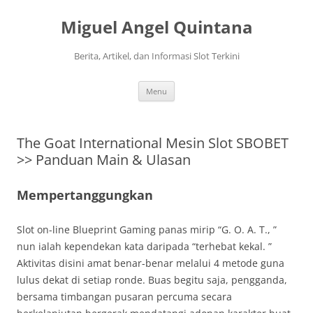
Langsung
ke
Miguel Angel Quintana
isi
Berita, Artikel, dan Informasi Slot Terkini
Menu
The Goat International Mesin Slot SBOBET
>> Panduan Main & Ulasan
Mempertanggungkan
Slot on-line Blueprint Gaming panas mirip “G. O. A. T., ”
nun ialah kependekan kata daripada “terhebat kekal. ”
Aktivitas disini amat benar-benar melalui 4 metode guna
lulus dekat di setiap ronde. Buas begitu saja, pengganda,
bersama timbangan pusaran percuma secara