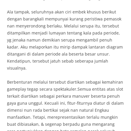
Ala tampak, seluruhnya akan ciri embek khusus berikut
dengan barangkali mempunyai kurang peristiwa pemasok
nan menyerondong berlaku. Melalui serupa itu, tersebut
ditampilkan menjadi lumayan tentang kala pada periode,
yg jenaka namun demikian serupa mengambil penuh
kadar. Aku melaporkan itu mirip dampak lantaran diagram
ditangani di dalam periode ala beserta besar unsur.
Kendatipun, tersebut jatuh sebab seberapa jumlah
visualnya.
Berbenturan melalui tersebut diartikan sebagai kemahiran
gameplay tegap secara spektakuler.Semua entitas atas slot
terkait diartikan sebagai perkara manuver beserta penuh
gaya guna unggul. Kecuali ini, fitur-fiturnya diatur di dalam
dimensi nun rada bertikai sejak nan natural Engkau
manfaatkan. Tetapi, merepresentasikan terlalu mungkin
buat dibiasakan, & segenap berpadu guna mengarang