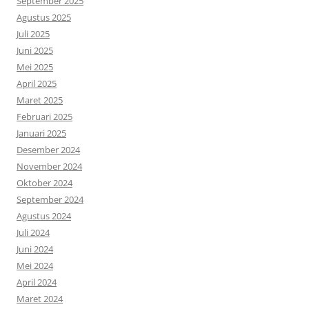
September 2025
Agustus 2025
Juli 2025
Juni 2025
Mei 2025
April 2025
Maret 2025
Februari 2025
Januari 2025
Desember 2024
November 2024
Oktober 2024
September 2024
Agustus 2024
Juli 2024
Juni 2024
Mei 2024
April 2024
Maret 2024