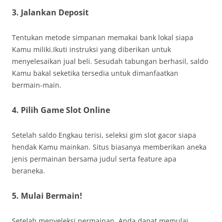
3. Jalankan Deposit
Tentukan metode simpanan memakai bank lokal siapa
Kamu miliki.Ikuti instruksi yang diberikan untuk
menyelesaikan jual beli. Sesudah tabungan berhasil, saldo
Kamu bakal seketika tersedia untuk dimanfaatkan
bermain-main.
4. Pilih Game Slot Online
Setelah saldo Engkau terisi, seleksi gim slot gacor siapa
hendak Kamu mainkan. Situs biasanya memberikan aneka
jenis permainan bersama judul serta feature apa
beraneka.
5. Mulai Bermain!
Setelah menyeleksi permainan, Anda dapat memulai