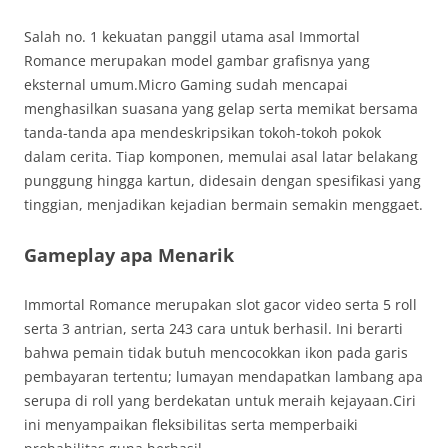
Salah no. 1 kekuatan panggil utama asal Immortal
Romance merupakan model gambar grafisnya yang
eksternal umum.Micro Gaming sudah mencapai
menghasilkan suasana yang gelap serta memikat bersama
tanda-tanda apa mendeskripsikan tokoh-tokoh pokok
dalam cerita. Tiap komponen, memulai asal latar belakang
punggung hingga kartun, didesain dengan spesifikasi yang
tinggian, menjadikan kejadian bermain semakin menggaet.
Gameplay apa Menarik
Immortal Romance merupakan slot gacor video serta 5 roll
serta 3 antrian, serta 243 cara untuk berhasil. Ini berarti
bahwa pemain tidak butuh mencocokkan ikon pada garis
pembayaran tertentu; lumayan mendapatkan lambang apa
serupa di roll yang berdekatan untuk meraih kejayaan.Ciri
ini menyampaikan fleksibilitas serta memperbaiki