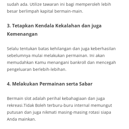
sudah ada. Utilize tawaran ini bagi memperoleh lebih
besar berlimpah kapital bermain-main.
3. Tetapkan Kendala Kekalahan dan juga
Kemenangan
Selalu tentukan batas kehilangan dan juga keberhasilan
sebelumnya mulai melakukan permainan. Ini akan
memudahkan Kamu menangani bankroll dan mencegah
pengeluaran berlebih-lebihan.
4. Melakukan Permainan serta Sabar
Bermain slot adalah perihal kebahagiaan dan juga
rekreasi.Tidak Boleh terburu-buru internal memungut
putusan dan juga nikmati masing-masing rotasi siapa
Anda mainkan.