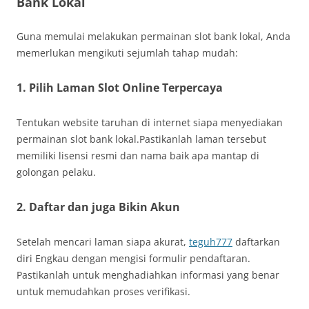
Bank Lokal
Guna memulai melakukan permainan slot bank lokal, Anda
memerlukan mengikuti sejumlah tahap mudah:
1. Pilih Laman Slot Online Terpercaya
Tentukan website taruhan di internet siapa menyediakan
permainan slot bank lokal.Pastikanlah laman tersebut
memiliki lisensi resmi dan nama baik apa mantap di
golongan pelaku.
2. Daftar dan juga Bikin Akun
Setelah mencari laman siapa akurat,
teguh777
daftarkan
diri Engkau dengan mengisi formulir pendaftaran.
Pastikanlah untuk menghadiahkan informasi yang benar
untuk memudahkan proses verifikasi.