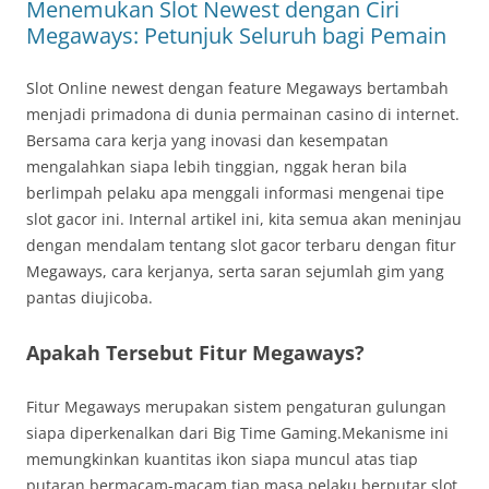
Menemukan Slot Newest dengan Ciri
Megaways: Petunjuk Seluruh bagi Pemain
Slot Online newest dengan feature Megaways bertambah
menjadi primadona di dunia permainan casino di internet.
Bersama cara kerja yang inovasi dan kesempatan
mengalahkan siapa lebih tinggian, nggak heran bila
berlimpah pelaku apa menggali informasi mengenai tipe
slot gacor ini. Internal artikel ini, kita semua akan meninjau
dengan mendalam tentang slot gacor terbaru dengan fitur
Megaways, cara kerjanya, serta saran sejumlah gim yang
pantas diujicoba.
Apakah Tersebut Fitur Megaways?
Fitur Megaways merupakan sistem pengaturan gulungan
siapa diperkenalkan dari Big Time Gaming.Mekanisme ini
memungkinkan kuantitas ikon siapa muncul atas tiap
putaran bermacam-macam tiap masa pelaku berputar slot