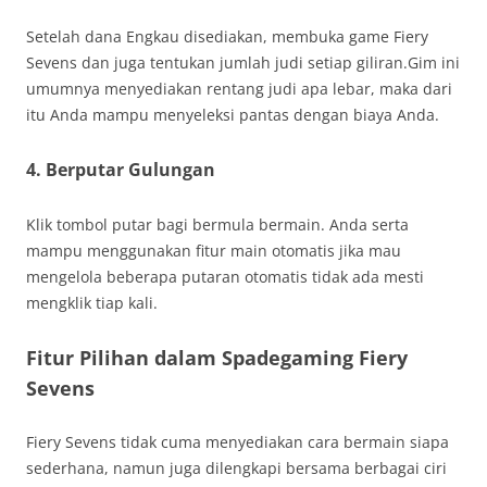
Setelah dana Engkau disediakan, membuka game Fiery
Sevens dan juga tentukan jumlah judi setiap giliran.Gim ini
umumnya menyediakan rentang judi apa lebar, maka dari
itu Anda mampu menyeleksi pantas dengan biaya Anda.
4. Berputar Gulungan
Klik tombol putar bagi bermula bermain. Anda serta
mampu menggunakan fitur main otomatis jika mau
mengelola beberapa putaran otomatis tidak ada mesti
mengklik tiap kali.
Fitur Pilihan dalam Spadegaming Fiery
Sevens
Fiery Sevens tidak cuma menyediakan cara bermain siapa
sederhana, namun juga dilengkapi bersama berbagai ciri