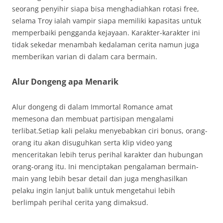
seorang penyihir siapa bisa menghadiahkan rotasi free,
selama Troy ialah vampir siapa memiliki kapasitas untuk
memperbaiki pengganda kejayaan. Karakter-karakter ini
tidak sekedar menambah kedalaman cerita namun juga
memberikan varian di dalam cara bermain.
Alur Dongeng apa Menarik
Alur dongeng di dalam Immortal Romance amat
memesona dan membuat partisipan mengalami
terlibat.Setiap kali pelaku menyebabkan ciri bonus, orang-
orang itu akan disuguhkan serta klip video yang
menceritakan lebih terus perihal karakter dan hubungan
orang-orang itu. Ini menciptakan pengalaman bermain-
main yang lebih besar detail dan juga menghasilkan
pelaku ingin lanjut balik untuk mengetahui lebih
berlimpah perihal cerita yang dimaksud.