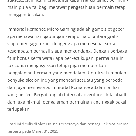
main pula vital bagi merawat pengetahuan bermain tetap
menggembirakan.
Immortal Romance Micro Gaming adalah game slot gacor
apa menawarkan gabungan sempurna di antara grafis
siapa mengagumkan, dongeng apa memesona, serta
kesempatan berhasil siapa mengundang. Dengan berbagai
fitur bonus serta watak apa berkecukupan, permainan ini
tak cuma mengasyikkan tetapi juga memberikan
pengalaman bermain yang mendalam. Untuk sekumpulan
penyuka slot online yang mencari sesuatu yang berbeda
dan juga memesona, Immortal Romance adalah pilihan
yang perfect.Bergabunglah internal adventure cinta abadi
dan juga nikmati pengalaman permainan apa nggak bakal
terlupakan!
Entri ini ditulis di
Slot Online Terpercaya
dan ber-tag
link slot promo
terbaru
pada
Maret 31, 2025
.