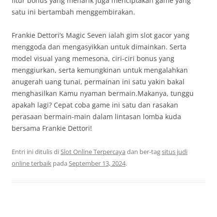
fitur bonus yang menarik juga menciptakan game yang
satu ini bertambah menggembirakan.
Frankie Dettori’s Magic Seven ialah gim slot gacor yang
menggoda dan mengasyikkan untuk dimainkan. Serta
model visual yang memesona, ciri-ciri bonus yang
menggiurkan, serta kemungkinan untuk mengalahkan
anugerah uang tunai, permainan ini satu yakin bakal
menghasilkan Kamu nyaman bermain.Makanya, tunggu
apakah lagi? Cepat coba game ini satu dan rasakan
perasaan bermain-main dalam lintasan lomba kuda
bersama Frankie Dettori!
Entri ini ditulis di
Slot Online Terpercaya
dan ber-tag
situs judi
online terbaik
pada
September 13, 2024
.