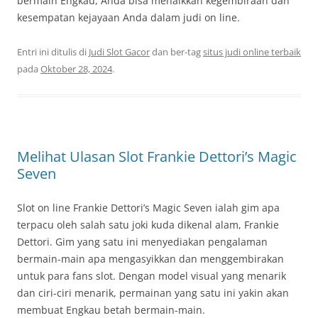
bermain Engkau, Anda bisa menaikkan kegembiraan dan
kesempatan kejayaan Anda dalam judi on line.
Entri ini ditulis di
Judi Slot Gacor
dan ber-tag
situs judi online terbaik
pada
Oktober 28, 2024
.
Melihat Ulasan Slot Frankie Dettori’s Magic
Seven
Slot on line Frankie Dettori’s Magic Seven ialah gim apa
terpacu oleh salah satu joki kuda dikenal alam, Frankie
Dettori. Gim yang satu ini menyediakan pengalaman
bermain-main apa mengasyikkan dan menggembirakan
untuk para fans slot. Dengan model visual yang menarik
dan ciri-ciri menarik, permainan yang satu ini yakin akan
membuat Engkau betah bermain-main.