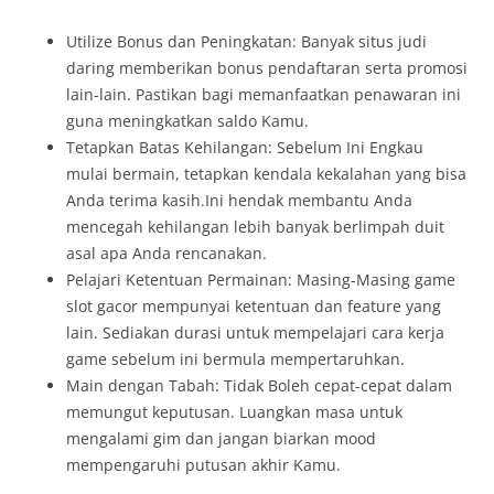
Utilize Bonus dan Peningkatan: Banyak situs judi
daring memberikan bonus pendaftaran serta promosi
lain-lain. Pastikan bagi memanfaatkan penawaran ini
guna meningkatkan saldo Kamu.
Tetapkan Batas Kehilangan: Sebelum Ini Engkau
mulai bermain, tetapkan kendala kekalahan yang bisa
Anda terima kasih.Ini hendak membantu Anda
mencegah kehilangan lebih banyak berlimpah duit
asal apa Anda rencanakan.
Pelajari Ketentuan Permainan: Masing-Masing game
slot gacor mempunyai ketentuan dan feature yang
lain. Sediakan durasi untuk mempelajari cara kerja
game sebelum ini bermula mempertaruhkan.
Main dengan Tabah: Tidak Boleh cepat-cepat dalam
memungut keputusan. Luangkan masa untuk
mengalami gim dan jangan biarkan mood
mempengaruhi putusan akhir Kamu.