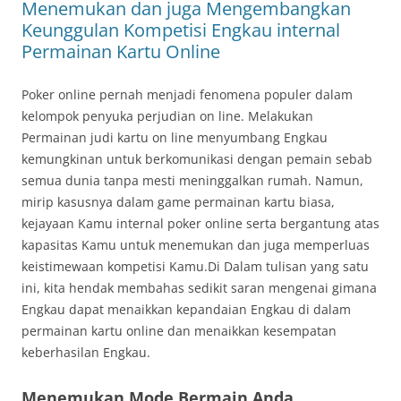
Menemukan dan juga Mengembangkan
Keunggulan Kompetisi Engkau internal
Permainan Kartu Online
Poker online pernah menjadi fenomena populer dalam
kelompok penyuka perjudian on line. Melakukan
Permainan judi kartu on line menyumbang Engkau
kemungkinan untuk berkomunikasi dengan pemain sebab
semua dunia tanpa mesti meninggalkan rumah. Namun,
mirip kasusnya dalam game permainan kartu biasa,
kejayaan Kamu internal poker online serta bergantung atas
kapasitas Kamu untuk menemukan dan juga memperluas
keistimewaan kompetisi Kamu.Di Dalam tulisan yang satu
ini, kita hendak membahas sedikit saran mengenai gimana
Engkau dapat menaikkan kepandaian Engkau di dalam
permainan kartu online dan menaikkan kesempatan
keberhasilan Engkau.
Menemukan Mode Bermain Anda