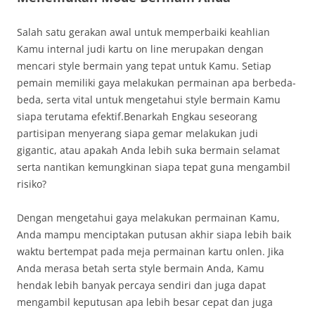
Salah satu gerakan awal untuk memperbaiki keahlian
Kamu internal judi kartu on line merupakan dengan
mencari style bermain yang tepat untuk Kamu. Setiap
pemain memiliki gaya melakukan permainan apa berbeda-
beda, serta vital untuk mengetahui style bermain Kamu
siapa terutama efektif.Benarkah Engkau seseorang
partisipan menyerang siapa gemar melakukan judi
gigantic, atau apakah Anda lebih suka bermain selamat
serta nantikan kemungkinan siapa tepat guna mengambil
risiko?
Dengan mengetahui gaya melakukan permainan Kamu,
Anda mampu menciptakan putusan akhir siapa lebih baik
waktu bertempat pada meja permainan kartu onlen. Jika
Anda merasa betah serta style bermain Anda, Kamu
hendak lebih banyak percaya sendiri dan juga dapat
mengambil keputusan apa lebih besar cepat dan juga