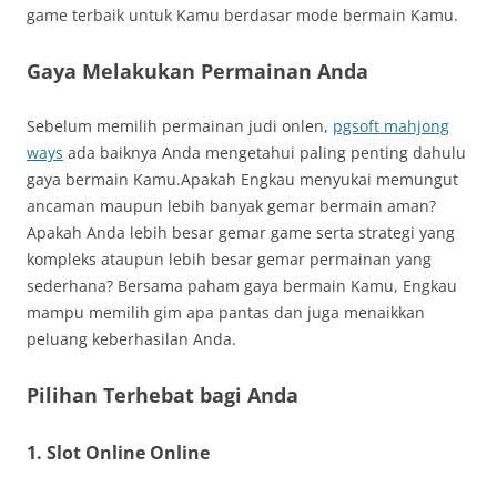
game terbaik untuk Kamu berdasar mode bermain Kamu.
Gaya Melakukan Permainan Anda
Sebelum memilih permainan judi onlen,
pgsoft mahjong
ways
ada baiknya Anda mengetahui paling penting dahulu
gaya bermain Kamu.Apakah Engkau menyukai memungut
ancaman maupun lebih banyak gemar bermain aman?
Apakah Anda lebih besar gemar game serta strategi yang
kompleks ataupun lebih besar gemar permainan yang
sederhana? Bersama paham gaya bermain Kamu, Engkau
mampu memilih gim apa pantas dan juga menaikkan
peluang keberhasilan Anda.
Pilihan Terhebat bagi Anda
1. Slot Online Online