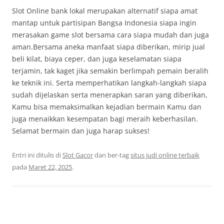
Slot Online bank lokal merupakan alternatif siapa amat
mantap untuk partisipan Bangsa Indonesia siapa ingin
merasakan game slot bersama cara siapa mudah dan juga
aman.Bersama aneka manfaat siapa diberikan, mirip jual
beli kilat, biaya ceper, dan juga keselamatan siapa
terjamin, tak kaget jika semakin berlimpah pemain beralih
ke teknik ini. Serta memperhatikan langkah-langkah siapa
sudah dijelaskan serta menerapkan saran yang diberikan,
Kamu bisa memaksimalkan kejadian bermain Kamu dan
juga menaikkan kesempatan bagi meraih keberhasilan.
Selamat bermain dan juga harap sukses!
Entri ini ditulis di
Slot Gacor
dan ber-tag
situs judi online terbaik
pada
Maret 22, 2025
.