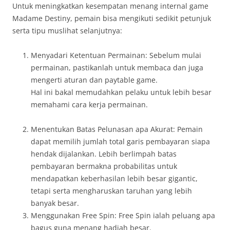
Untuk meningkatkan kesempatan menang internal game
Madame Destiny, pemain bisa mengikuti sedikit petunjuk
serta tipu muslihat selanjutnya:
Menyadari Ketentuan Permainan: Sebelum mulai
permainan, pastikanlah untuk membaca dan juga
mengerti aturan dan paytable game.
Hal ini bakal memudahkan pelaku untuk lebih besar
memahami cara kerja permainan.
Menentukan Batas Pelunasan apa Akurat: Pemain
dapat memilih jumlah total garis pembayaran siapa
hendak dijalankan. Lebih berlimpah batas
pembayaran bermakna probabilitas untuk
mendapatkan keberhasilan lebih besar gigantic,
tetapi serta mengharuskan taruhan yang lebih
banyak besar.
Menggunakan Free Spin: Free Spin ialah peluang apa
bagus guna menang hadiah besar.