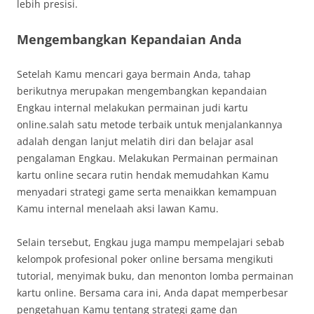
lebih presisi.
Mengembangkan Kepandaian Anda
Setelah Kamu mencari gaya bermain Anda, tahap
berikutnya merupakan mengembangkan kepandaian
Engkau internal melakukan permainan judi kartu
online.salah satu metode terbaik untuk menjalankannya
adalah dengan lanjut melatih diri dan belajar asal
pengalaman Engkau. Melakukan Permainan permainan
kartu online secara rutin hendak memudahkan Kamu
menyadari strategi game serta menaikkan kemampuan
Kamu internal menelaah aksi lawan Kamu.
Selain tersebut, Engkau juga mampu mempelajari sebab
kelompok profesional poker online bersama mengikuti
tutorial, menyimak buku, dan menonton lomba permainan
kartu online. Bersama cara ini, Anda dapat memperbesar
pengetahuan Kamu tentang strategi game dan