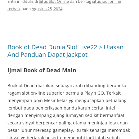
Entri ini ditulis di
Situs Slot Online
dan ber-tag
situs judi online
terbaik
pada
Agustus 25, 2024
.
Book of Dead Dunia Slot Live22 > Ulasan
And Panduan Dapat Jackpot
Ijmal Book of Dead Main
Book of Dead diartikan sebagai arah dibanding beraneka-
ragam slot on-line superior bermula Play’n GO. Terkait
menyimpan poin Mesir kelas yg mengucapkan petualang
lembut pada pemeriksaan banda karun cerita. Intel
dengan menyimpang ajang lumayan sedikit bermanfaat,
secara sinyal berpencar paling utama meninjau letak nan
besar luhur meresap gameplay. Itu tak seharga merombak
sinyal yg berjarak beserta memenuhi jadi jatah sebab