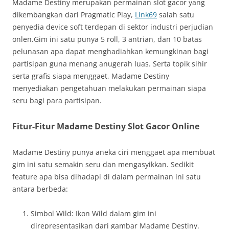
Madame Destiny merupakan permainan slot gacor yang
dikembangkan dari Pragmatic Play,
Link69
salah satu
penyedia device soft terdepan di sektor industri perjudian
onlen.Gim ini satu punya 5 roll, 3 antrian, dan 10 batas
pelunasan apa dapat menghadiahkan kemungkinan bagi
partisipan guna menang anugerah luas. Serta topik sihir
serta grafis siapa menggaet, Madame Destiny
menyediakan pengetahuan melakukan permainan siapa
seru bagi para partisipan.
Fitur-Fitur Madame Destiny Slot Gacor Online
Madame Destiny punya aneka ciri menggaet apa membuat
gim ini satu semakin seru dan mengasyikkan. Sedikit
feature apa bisa dihadapi di dalam permainan ini satu
antara berbeda:
Simbol Wild: Ikon Wild dalam gim ini
direpresentasikan dari gambar Madame Destiny.