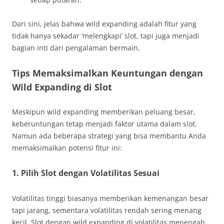
Dari sini, jelas bahwa wild expanding adalah fitur yang
tidak hanya sekadar ‘melengkapi’ slot, tapi juga menjadi
bagian inti dari pengalaman bermain.
Tips Memaksimalkan Keuntungan dengan
Wild Expanding di Slot
Meskipun wild expanding memberikan peluang besar,
keberuntungan tetap menjadi faktor utama dalam slot.
Namun ada beberapa strategi yang bisa membantu Anda
memaksimalkan potensi fitur ini:
1. Pilih Slot dengan Volatilitas Sesuai
Volatilitas tinggi biasanya memberikan kemenangan besar
tapi jarang, sementara volatilitas rendah sering menang
kecil. Slot dengan wild expanding di volatilitas menengah