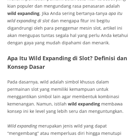
kian populer dan mengundang rasa penasaran adalah
wild expanding
. Jika Anda sering bertanya-tanya
apa itu
wild expanding di slot
dan mengapa fitur ini begitu
digandrungi oleh para penggemar mesin slot, artikel ini
akan mengupas tuntas segala hal yang perlu Anda ketahui
dengan gaya yang mudah dipahami dan menarik.
Apa Itu Wild Expanding di Slot? Definisi dan
Konsep Dasar
Pada dasarnya, wild adalah simbol khusus dalam
permainan slot yang memiliki kemampuan untuk
menggantikan simbol lain agar membentuk kombinasi
kemenangan. Namun, istilah
wild expanding
membawa
konsep ini ke level yang lebih seru dan menguntungkan.
Wild expanding
merupakan jenis wild yang dapat
“mengembang” atau memperluas diri hingga menutupi