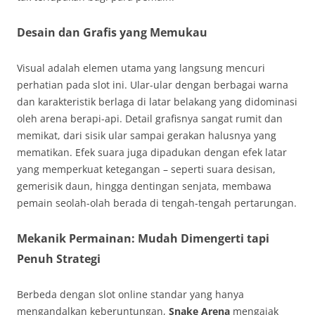
Desain dan Grafis yang Memukau
Visual adalah elemen utama yang langsung mencuri
perhatian pada slot ini. Ular-ular dengan berbagai warna
dan karakteristik berlaga di latar belakang yang didominasi
oleh arena berapi-api. Detail grafisnya sangat rumit dan
memikat, dari sisik ular sampai gerakan halusnya yang
mematikan. Efek suara juga dipadukan dengan efek latar
yang memperkuat ketegangan – seperti suara desisan,
gemerisik daun, hingga dentingan senjata, membawa
pemain seolah-olah berada di tengah-tengah pertarungan.
Mekanik Permainan: Mudah Dimengerti tapi
Penuh Strategi
Berbeda dengan slot online standar yang hanya
mengandalkan keberuntungan,
Snake Arena
mengajak