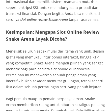
internasional dan memiliki sistem keamanan mutakhir
seperti enkripsi SSL untuk melindungi data pribadi dan
transaksi finansial. Dengan begitu, Anda bisa menikmati
serunya
slot online review Snake Arena
tanpa rasa cemas.
Kesimpulan: Mengapa Slot Online Review
Snake Arena Layak Dicoba?
Menelisik seluruh aspek mulai dari tema yang unik, desain
grafis yang memukau, fitur bonus interaktif, hingga RTP
yang kompetitif, Snake Arena menjadi pilihan yang sangat
menarik bagi para pecinta slot online di Indonesia.
Permainan ini menawarkan sebuah pengalaman yang
imersif – bukan sekadar memutar gulungan, tetapi seperti
ikut dalam sebuah pertarungan seru yang penuh kejutan.
Bagi pemula maupun pemain berpengalaman, Snake
Arena memberikan ruang untuk hiburan sekaligus peluang
meraih keuntungan nyata. Ditambah lagi, fleksibilitas akses