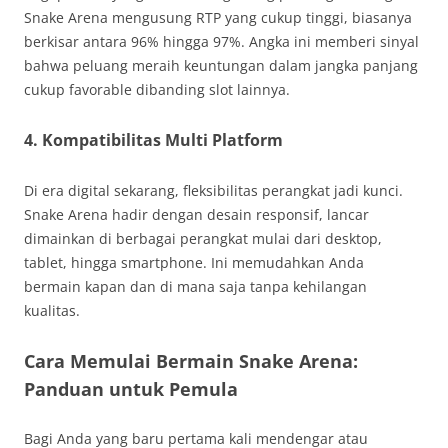
Snake Arena mengusung RTP yang cukup tinggi, biasanya
berkisar antara 96% hingga 97%. Angka ini memberi sinyal
bahwa peluang meraih keuntungan dalam jangka panjang
cukup favorable dibanding slot lainnya.
4. Kompatibilitas Multi Platform
Di era digital sekarang, fleksibilitas perangkat jadi kunci.
Snake Arena hadir dengan desain responsif, lancar
dimainkan di berbagai perangkat mulai dari desktop,
tablet, hingga smartphone. Ini memudahkan Anda
bermain kapan dan di mana saja tanpa kehilangan
kualitas.
Cara Memulai Bermain Snake Arena:
Panduan untuk Pemula
Bagi Anda yang baru pertama kali mendengar atau