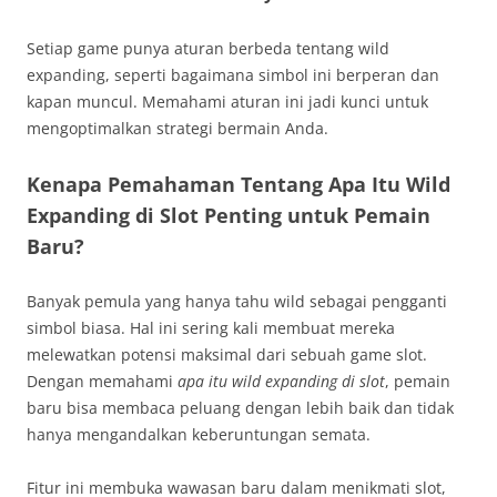
Setiap game punya aturan berbeda tentang wild
expanding, seperti bagaimana simbol ini berperan dan
kapan muncul. Memahami aturan ini jadi kunci untuk
mengoptimalkan strategi bermain Anda.
Kenapa Pemahaman Tentang Apa Itu Wild
Expanding di Slot Penting untuk Pemain
Baru?
Banyak pemula yang hanya tahu wild sebagai pengganti
simbol biasa. Hal ini sering kali membuat mereka
melewatkan potensi maksimal dari sebuah game slot.
Dengan memahami
apa itu wild expanding di slot
, pemain
baru bisa membaca peluang dengan lebih baik dan tidak
hanya mengandalkan keberuntungan semata.
Fitur ini membuka wawasan baru dalam menikmati slot,