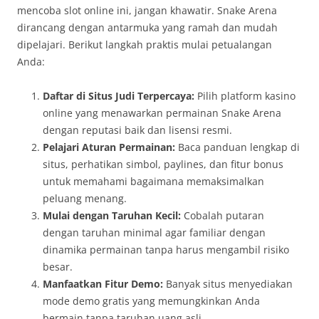
mencoba slot online ini, jangan khawatir. Snake Arena
dirancang dengan antarmuka yang ramah dan mudah
dipelajari. Berikut langkah praktis mulai petualangan
Anda:
Daftar di Situs Judi Terpercaya:
Pilih platform kasino
online yang menawarkan permainan Snake Arena
dengan reputasi baik dan lisensi resmi.
Pelajari Aturan Permainan:
Baca panduan lengkap di
situs, perhatikan simbol, paylines, dan fitur bonus
untuk memahami bagaimana memaksimalkan
peluang menang.
Mulai dengan Taruhan Kecil:
Cobalah putaran
dengan taruhan minimal agar familiar dengan
dinamika permainan tanpa harus mengambil risiko
besar.
Manfaatkan Fitur Demo:
Banyak situs menyediakan
mode demo gratis yang memungkinkan Anda
bermain tanpa taruhan uang asli.