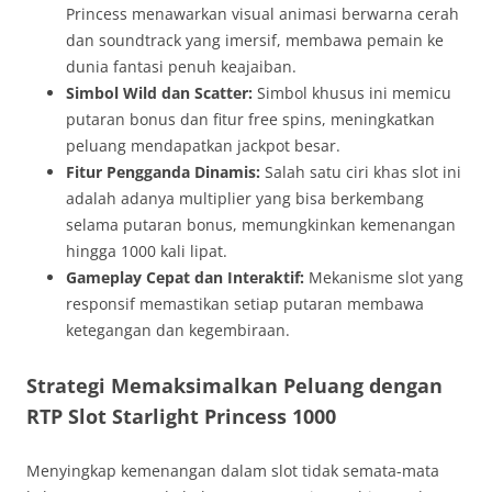
Princess menawarkan visual animasi berwarna cerah
dan soundtrack yang imersif, membawa pemain ke
dunia fantasi penuh keajaiban.
Simbol Wild dan Scatter:
Simbol khusus ini memicu
putaran bonus dan fitur free spins, meningkatkan
peluang mendapatkan jackpot besar.
Fitur Pengganda Dinamis:
Salah satu ciri khas slot ini
adalah adanya multiplier yang bisa berkembang
selama putaran bonus, memungkinkan kemenangan
hingga 1000 kali lipat.
Gameplay Cepat dan Interaktif:
Mekanisme slot yang
responsif memastikan setiap putaran membawa
ketegangan dan kegembiraan.
Strategi Memaksimalkan Peluang dengan
RTP Slot Starlight Princess 1000
Menyingkap kemenangan dalam slot tidak semata-mata