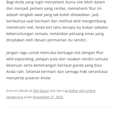
Bagi Anda yang ingin menyelami dunia slot lebih dalam
dan menjadi pemain yang cerdas, memahami fitur ini
adalah langkah awal yang tak boleh dilewatkan. Jadi,
berikutnya saat bermain dan melihat wild mengembang
memenuhi reel, Anda kini tahu kenapa itu bukan sekadar
keberuntungan semata, melainkan peluang emas yang
diciptakan oleh desain permainan itu sendiri.
Jangan ragu untuk mencoba berbagai slot dengan fitur
wild expanding, pelajari pola dan rasakan sendiri sensasi
keseruan serta kemenangan berlipat ganda yang bisa
Anda raih. Selamat bermain dan semoga hoki senantiasa
menyertai putaran Anda!
Entri ini ditulis di
Slot Gacor
dan ber-tag
daftar slot online
terpercaya
pada
November 27, 2025
.