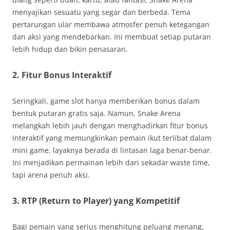
menyajikan sesuatu yang segar dan berbeda. Tema
pertarungan ular membawa atmosfer penuh ketegangan
dan aksi yang mendebarkan. Ini membuat setiap putaran
lebih hidup dan bikin penasaran.
2. Fitur Bonus Interaktif
Seringkali, game slot hanya memberikan bonus dalam
bentuk putaran gratis saja. Namun, Snake Arena
melangkah lebih jauh dengan menghadirkan fitur bonus
interaktif yang memungkinkan pemain ikut terlibat dalam
mini game, layaknya berada di lintasan laga benar-benar.
Ini menjadikan permainan lebih dari sekadar waste time,
tapi arena penuh aksi.
3. RTP (Return to Player) yang Kompetitif
Bagi pemain yang serius menghitung peluang menang,