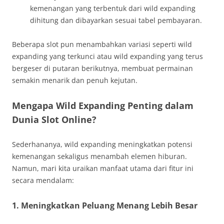
kemenangan yang terbentuk dari wild expanding
dihitung dan dibayarkan sesuai tabel pembayaran.
Beberapa slot pun menambahkan variasi seperti wild
expanding yang terkunci atau wild expanding yang terus
bergeser di putaran berikutnya, membuat permainan
semakin menarik dan penuh kejutan.
Mengapa Wild Expanding Penting dalam
Dunia Slot Online?
Sederhananya, wild expanding meningkatkan potensi
kemenangan sekaligus menambah elemen hiburan.
Namun, mari kita uraikan manfaat utama dari fitur ini
secara mendalam:
1. Meningkatkan Peluang Menang Lebih Besar