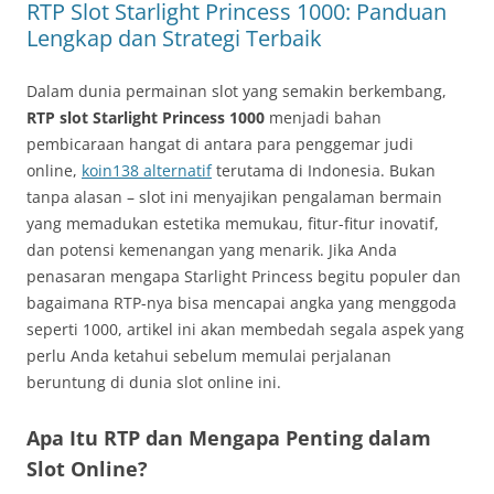
RTP Slot Starlight Princess 1000: Panduan
Lengkap dan Strategi Terbaik
Dalam dunia permainan slot yang semakin berkembang,
RTP slot Starlight Princess 1000
menjadi bahan
pembicaraan hangat di antara para penggemar judi
online,
koin138 alternatif
terutama di Indonesia. Bukan
tanpa alasan – slot ini menyajikan pengalaman bermain
yang memadukan estetika memukau, fitur-fitur inovatif,
dan potensi kemenangan yang menarik. Jika Anda
penasaran mengapa Starlight Princess begitu populer dan
bagaimana RTP-nya bisa mencapai angka yang menggoda
seperti 1000, artikel ini akan membedah segala aspek yang
perlu Anda ketahui sebelum memulai perjalanan
beruntung di dunia slot online ini.
Apa Itu RTP dan Mengapa Penting dalam
Slot Online?