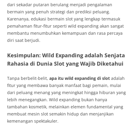
dari sekadar putaran berulang menjadi pengalaman
bermain yang penuh strategi dan prediksi peluang.
Karenanya, edukasi bermain slot yang lengkap termasuk
pemahaman fitur-fitur seperti wild expanding akan sangat
membantu menumbuhkan kemampuan dan rasa percaya
diri saat berjudi.
Kesimpulan: Wild Expanding adalah Senjata
Rahasia di Dunia Slot yang Wajib Diketahui
Tanpa berbelit-belit,
apa itu wild expanding di slot
adalah
fitur yang membawa banyak manfaat bagi pemain, mulai
dari peluang menang yang meningkat hingga hiburan yang
lebih menegangkan. Wild expanding bukan hanya
tambahan kosmetik, melainkan elemen fundamental yang
membuat mesin slot semakin hidup dan menjanjikan
kemenangan spektakuler.