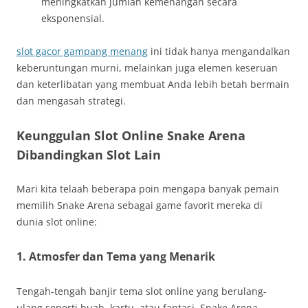
meningkatkan jumlah kemenangan secara
eksponensial.
slot gacor gampang menang
ini tidak hanya mengandalkan
keberuntungan murni, melainkan juga elemen keseruan
dan keterlibatan yang membuat Anda lebih betah bermain
dan mengasah strategi.
Keunggulan Slot Online Snake Arena
Dibandingkan Slot Lain
Mari kita telaah beberapa poin mengapa banyak pemain
memilih Snake Arena sebagai game favorit mereka di
dunia slot online:
1. Atmosfer dan Tema yang Menarik
Tengah-tengah banjir tema slot online yang berulang-
ulang seperti buah, kartu, atau fantasi, Snake Arena