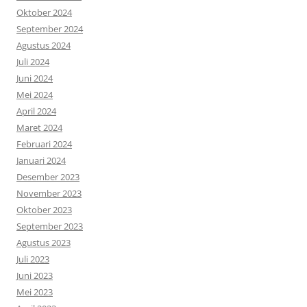
Oktober 2024
September 2024
Agustus 2024
Juli 2024
Juni 2024
Mei 2024
April 2024
Maret 2024
Februari 2024
Januari 2024
Desember 2023
November 2023
Oktober 2023
September 2023
Agustus 2023
Juli 2023
Juni 2023
Mei 2023