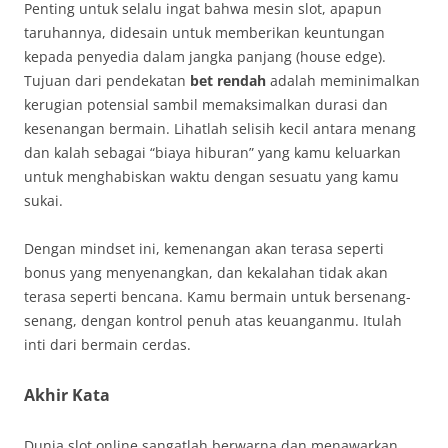
Penting untuk selalu ingat bahwa mesin slot, apapun
taruhannya, didesain untuk memberikan keuntungan
kepada penyedia dalam jangka panjang (house edge).
Tujuan dari pendekatan
bet rendah
adalah meminimalkan
kerugian potensial sambil memaksimalkan durasi dan
kesenangan bermain. Lihatlah selisih kecil antara menang
dan kalah sebagai “biaya hiburan” yang kamu keluarkan
untuk menghabiskan waktu dengan sesuatu yang kamu
sukai.
Dengan mindset ini, kemenangan akan terasa seperti
bonus yang menyenangkan, dan kekalahan tidak akan
terasa seperti bencana. Kamu bermain untuk bersenang-
senang, dengan kontrol penuh atas keuanganmu. Itulah
inti dari bermain cerdas.
Akhir Kata
Dunia slot online sangatlah berwarna dan menawarkan