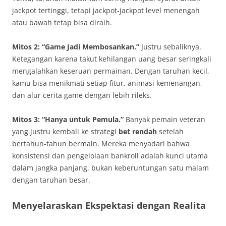
jackpot tertinggi, tetapi jackpot-jackpot level menengah
atau bawah tetap bisa diraih.
Mitos 2: “Game Jadi Membosankan.”
Justru sebaliknya.
Ketegangan karena takut kehilangan uang besar seringkali
mengalahkan keseruan permainan. Dengan taruhan kecil,
kamu bisa menikmati setiap fitur, animasi kemenangan,
dan alur cerita game dengan lebih rileks.
Mitos 3: “Hanya untuk Pemula.”
Banyak pemain veteran
yang justru kembali ke strategi
bet rendah
setelah
bertahun-tahun bermain. Mereka menyadari bahwa
konsistensi dan pengelolaan bankroll adalah kunci utama
dalam jangka panjang, bukan keberuntungan satu malam
dengan taruhan besar.
Menyelaraskan Ekspektasi dengan Realita