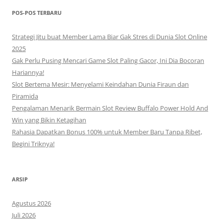
POS-POS TERBARU
Strategi Jitu buat Member Lama Biar Gak Stres di Dunia Slot Online
2025
Gak Perlu Pusing Mencari Game Slot Paling Gacor, Ini Dia Bocoran
Hariannya!
Slot Bertema Mesir: Menyelami Keindahan Dunia Firaun dan
Piramida
Pengalaman Menarik Bermain Slot Review Buffalo Power Hold And
Win yang Bikin Ketagihan
Rahasia Dapatkan Bonus 100% untuk Member Baru Tanpa Ribet,
Begini Triknya!
ARSIP
Agustus 2026
Juli 2026