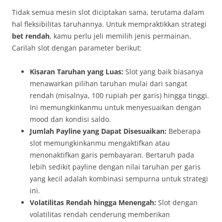
Tidak semua mesin slot diciptakan sama, terutama dalam
hal fleksibilitas taruhannya. Untuk mempraktikkan strategi
bet rendah
, kamu perlu jeli memilih jenis permainan.
Carilah slot dengan parameter berikut:
Kisaran Taruhan yang Luas:
Slot yang baik biasanya
menawarkan pilihan taruhan mulai dari sangat
rendah (misalnya, 100 rupiah per garis) hingga tinggi.
Ini memungkinkanmu untuk menyesuaikan dengan
mood dan kondisi saldo.
Jumlah Payline yang Dapat Disesuaikan:
Beberapa
slot memungkinkanmu mengaktifkan atau
menonaktifkan garis pembayaran. Bertaruh pada
lebih sedikit payline dengan nilai taruhan per garis
yang kecil adalah kombinasi sempurna untuk strategi
ini.
Volatilitas Rendah hingga Menengah:
Slot dengan
volatilitas rendah cenderung memberikan