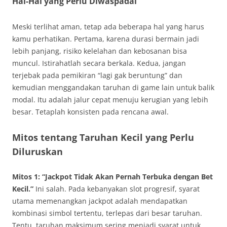
Hal-Hal yang Perlu Diwaspadai
Meski terlihat aman, tetap ada beberapa hal yang harus
kamu perhatikan. Pertama, karena durasi bermain jadi
lebih panjang, risiko kelelahan dan kebosanan bisa
muncul. Istirahatlah secara berkala. Kedua, jangan
terjebak pada pemikiran “lagi gak beruntung” dan
kemudian menggandakan taruhan di game lain untuk balik
modal. Itu adalah jalur cepat menuju kerugian yang lebih
besar. Tetaplah konsisten pada rencana awal.
Mitos tentang Taruhan Kecil yang Perlu
Diluruskan
Mitos 1: “Jackpot Tidak Akan Pernah Terbuka dengan Bet
Kecil.”
Ini salah. Pada kebanyakan slot progresif, syarat
utama memenangkan jackpot adalah mendapatkan
kombinasi simbol tertentu, terlepas dari besar taruhan.
Tentu, taruhan maksimum sering menjadi syarat untuk