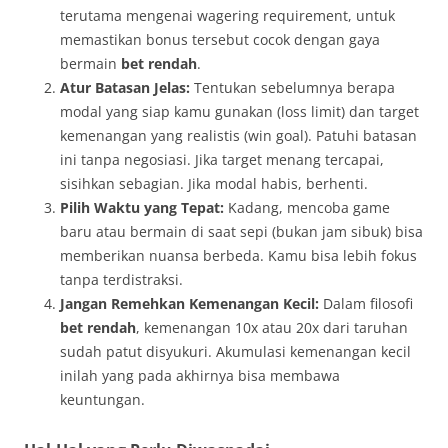
terutama mengenai wagering requirement, untuk
memastikan bonus tersebut cocok dengan gaya
bermain
bet rendah
.
Atur Batasan Jelas:
Tentukan sebelumnya berapa
modal yang siap kamu gunakan (loss limit) dan target
kemenangan yang realistis (win goal). Patuhi batasan
ini tanpa negosiasi. Jika target menang tercapai,
sisihkan sebagian. Jika modal habis, berhenti.
Pilih Waktu yang Tepat:
Kadang, mencoba game
baru atau bermain di saat sepi (bukan jam sibuk) bisa
memberikan nuansa berbeda. Kamu bisa lebih fokus
tanpa terdistraksi.
Jangan Remehkan Kemenangan Kecil:
Dalam filosofi
bet rendah
, kemenangan 10x atau 20x dari taruhan
sudah patut disyukuri. Akumulasi kemenangan kecil
inilah yang pada akhirnya bisa membawa
keuntungan.