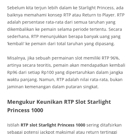
Sebelum kita terjun lebih dalam ke Starlight Princess, ada
baiknya memahami konsep RTP atau Return to Player. RTP
adalah persentase rata-rata dari semua taruhan yang
dikembalikan ke pemain selama periode tertentu. Secara
sederhana, RTP menunjukkan berapa banyak uang yang
‘kembali’ ke pemain dari total taruhan yang dipasang.
Misalnya, jika sebuah permainan slot memiliki RTP 96%,
artinya secara teoritis, pemain akan mendapatkan kembali
Rp96 dari setiap Rp100 yang dipertaruhkan dalam jangka
waktu panjang. Namun, RTP adalah nilai rata-rata, bukan
jaminan kemenangan dalam putaran singkat.
Mengukur Keunikan RTP Slot Starlight
Princess 1000
Istilah
RTP slot Starlight Princess 1000
sering ditafsirkan
sebagai potensi jackpot maksimal atau return tertinggi