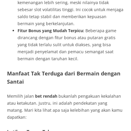
kemenangan lebih sering, meski nilainya tidak
sebesar slot volatilitas tinggi. Ini cocok untuk menjaga
saldo tetap stabil dan memberikan kepuasan
bermain yang berkelanjutan.
Fitur Bonus yang Mudah Terpicu:
Beberapa game
dirancang dengan fitur bonus atau putaran gratis
yang tidak terlalu sulit untuk diakses, yang bisa
menjadi penyelamat dan pemacu semangat saat
bermain dengan taruhan kecil.
Manfaat Tak Terduga dari Bermain dengan
Santai
Memilih jalan
bet rendah
bukanlah pengakuan kekalahan
atau ketakutan. Justru, ini adalah pendekatan yang
matang. Mari kita lihat apa saja kelebihan yang akan kamu
dapatkan: