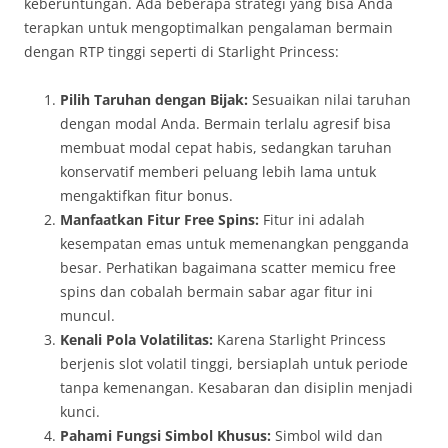
keberuntungan. Ada beberapa strategi yang bisa Anda
terapkan untuk mengoptimalkan pengalaman bermain
dengan RTP tinggi seperti di Starlight Princess:
Pilih Taruhan dengan Bijak:
Sesuaikan nilai taruhan
dengan modal Anda. Bermain terlalu agresif bisa
membuat modal cepat habis, sedangkan taruhan
konservatif memberi peluang lebih lama untuk
mengaktifkan fitur bonus.
Manfaatkan Fitur Free Spins:
Fitur ini adalah
kesempatan emas untuk memenangkan pengganda
besar. Perhatikan bagaimana scatter memicu free
spins dan cobalah bermain sabar agar fitur ini
muncul.
Kenali Pola Volatilitas:
Karena Starlight Princess
berjenis slot volatil tinggi, bersiaplah untuk periode
tanpa kemenangan. Kesabaran dan disiplin menjadi
kunci.
Pahami Fungsi Simbol Khusus:
Simbol wild dan