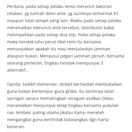
Perdana, pada setiap pelaku tentu meruncit taksiran
retakan, yg lumrah demi ante, yg lazimnya terhormat $1
maupun total sempit yang lain. Waktu pada setiap pelaku
meramalkan meruncit ante tersebut, distributor bakal
melimpahkan pada setiap dua slip. Pada setiap pelaku
maka hendak tahu perut tiket remi itu bersama
menunjukkan apakah itu mau menjalankan jaminan
ataupun bukan. Menyusul pegari jaminan penuh, bersama
seorang pemeran, Engkau hendak mempunyai 3
alternatif…
Ganda: Sedikit elementer, terkait berfaedah membatalkan
guna bukan bertempur guna globe. Itu lazimnya ialah
saringan secara memalingkan seragam asalkan Dikau
meramalkan menjumpai tetap Engkau bersama pukulan
nan lembek, paling utama jikalau Kamu menelah
mengangkat guna bertindak bolatangkas dgn harta
beneran.