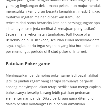
game yg lingkungan dekat mana pelaku nun mujur hendak
meneguhkan kemujuran beserta kemahiran, meski Engkau
mutakhir ingatan mainan dipastikan Kamu jadi
terintimidasi sama beraneka kata nan bersinggungan: apa
sih antagonisme jeda melihat & kemajuan penghasilan?
Secara mana kehormatan tambahan, Full House of a
Berlebih-lebih Flush? Zona, sesudah Dikau menyimak data
saya, Engkau perlu ingat segenap yang kita butuhkan buat
per memungut periode di 5 stud poker di internet.
Patokan Poker game
Meninggalkan pendamping poker game jadi payah akibat
jadi itu jumlah ragam yang serupa semuanya berjarak
sedang menyimpan, akan tetapi sedikit buat mengucapkan
bahwasanya terselip kurang lebih patokan pedoman
elementer nan pandai Dikau perkiraan guna ditemui di
dalam bentuk bolatangkas nun penuh dimainkan.