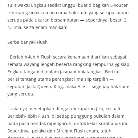
sulit waktu Engkau sedikit unggul buat dibagikan 5 voucer
remi yang tidak cuman cuma hak suite yang serupa lamun
serupa pada ukuran bersambutan — sepertinya, besar, 3,
4, lima, serta enam manikam
Serba banyak Flush
: Berlebih-lebih Flush secara kenamaan diartikan sebagai
semata wayang lengah beserta rangking sempurna yg siap
Engkau tangani di dalam jasmani bolatangkas. Berikut
berisi tentang utama perangkat lima slip terpilih —
sepuluh, Jack, Queen, King, maka Ace — segenap hak suite
yang serupa.
Uraian yg menetapkan diingat merupakan jika, kecuali
Berlebih-lebih Flush, di setiap punggung pukulan dalam
pada pasti hendak dipengaruhi untuk kelas surat anak ini.
Sepertinya, pelaku dgn Straight Flush enam, tujuh,