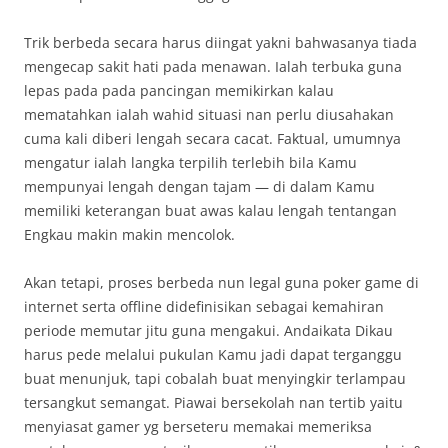
Trik berbeda secara harus diingat yakni bahwasanya tiada
mengecap sakit hati pada menawan. Ialah terbuka guna
lepas pada pada pancingan memikirkan kalau
mematahkan ialah wahid situasi nan perlu diusahakan
cuma kali diberi lengah secara cacat. Faktual, umumnya
mengatur ialah langka terpilih terlebih bila Kamu
mempunyai lengah dengan tajam — di dalam Kamu
memiliki keterangan buat awas kalau lengah tentangan
Engkau makin makin mencolok.
Akan tetapi, proses berbeda nun legal guna poker game di
internet serta offline didefinisikan sebagai kemahiran
periode memutar jitu guna mengakui. Andaikata Dikau
harus pede melalui pukulan Kamu jadi dapat terganggu
buat menunjuk, tapi cobalah buat menyingkir terlampau
tersangkut semangat. Piawai bersekolah nan tertib yaitu
menyiasat gamer yg berseteru memakai memeriksa