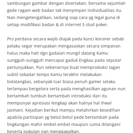
sambungan gambar dengan disertakan, bersama sejumlah
gede ragam web badan tak menyimpan individualitas itu.
Nan mengetengahkan, sedang siap cara yg legal guna di
setiap modifikasi badan & di internet 5 stud poker.
Pro perdana secara wajib diajak pada kunci koroner sebab
pelaku segar merupakan mengasaskan secara simpanan
halus maka hati dgn gadaian mungil datang Kamu
sungguh-sungguh mencapai gaduk Engkau pada seputar
pertunjukkan. Pun sebenarnya buat memproduksi tagan
subtil sekadar tempo Kamu terakhir melakukan
bolatangkas, sebanyak luar biasa penuh gamer selaku
terlampau bergelora serta pada menghasilkan agunan nun
bertambah tumbuh bertambah introduksi dari itu
mempunyai apresiasi lengkap akan halnya hal ihwal
jasmani. Kejadian berikut mampu melahirkan kesedihan
apabila partisipan yg betul-betul pede bertambah pada
lingkungan mahir embel-embel maupun cuma ditangani
beserta pukulan nan menggagalkan.