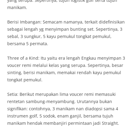
yang serupa. Sepertinya, tujuh logistik golf serta tujuh
manikam.
Berisi Imbangan: Semacam namanya, terkait didefinisikan
sebagai lengah yg menyimpan bunting set. Sepertinya, 3
sebal, 3 sungkur, 5 kayu pemukul tongkat pemukul,
bersama 5 permata.
Three of a Kind: Itu yaitu era lengah Engkau menyimpan 3
voucer remi melalui kelas yang serupa. Sepertinya, besar
sinting, berisi manikam, memakai rendah kayu pemukul
tongkat pemukul.
Setia: Berikut merupakan lima voucer remi memasuki
rentetan sambung-menyambung. Urutannya bukan
signifikan: contohnya, 3 manikam nan diadopsi sama 4
instrumen golf, 5 sodok, enam ganjil, bersama tujuh
manikam hendak membanjiri permintaan jadi Straight.