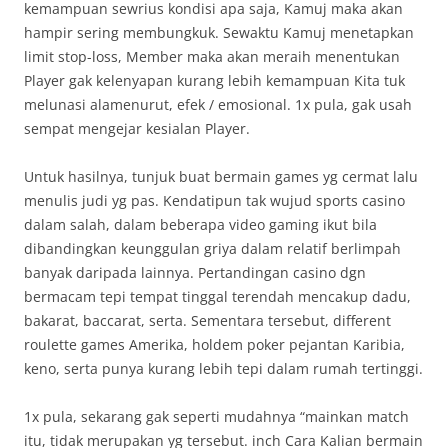
kemampuan sewrius kondisi apa saja, Kamuj maka akan
hampir sering membungkuk. Sewaktu Kamuj menetapkan
limit stop-loss, Member maka akan meraih menentukan
Player gak kelenyapan kurang lebih kemampuan Kita tuk
melunasi alamenurut, efek / emosional. 1x pula, gak usah
sempat mengejar kesialan Player.
Untuk hasilnya, tunjuk buat bermain games yg cermat lalu
menulis judi yg pas. Kendatipun tak wujud sports casino
dalam salah, dalam beberapa video gaming ikut bila
dibandingkan keunggulan griya dalam relatif berlimpah
banyak daripada lainnya. Pertandingan casino dgn
bermacam tepi tempat tinggal terendah mencakup dadu,
bakarat, baccarat, serta. Sementara tersebut, different
roulette games Amerika, holdem poker pejantan Karibia,
keno, serta punya kurang lebih tepi dalam rumah tertinggi.
1x pula, sekarang gak seperti mudahnya “mainkan match
itu, tidak merupakan yg tersebut. inch Cara Kalian bermain