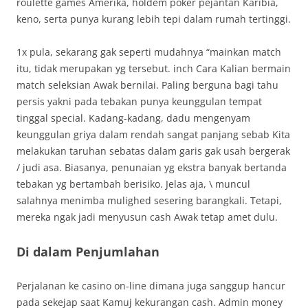
roulette games Amerika, holdem poker pejantan Karibia,
keno, serta punya kurang lebih tepi dalam rumah tertinggi.
1x pula, sekarang gak seperti mudahnya “mainkan match
itu, tidak merupakan yg tersebut. inch Cara Kalian bermain
match seleksian Awak bernilai. Paling berguna bagi tahu
persis yakni pada tebakan punya keunggulan tempat
tinggal special. Kadang-kadang, dadu mengenyam
keunggulan griya dalam rendah sangat panjang sebab Kita
melakukan taruhan sebatas dalam garis gak usah bergerak
/ judi asa. Biasanya, penunaian yg ekstra banyak bertanda
tebakan yg bertambah berisiko. Jelas aja, \ muncul
salahnya menimba mulighed sesering barangkali. Tetapi,
mereka ngak jadi menyusun cash Awak tetap amet dulu.
Di dalam Penjumlahan
Perjalanan ke casino on-line dimana juga sanggup hancur
pada sekejap saat Kamuj kekurangan cash. Admin money