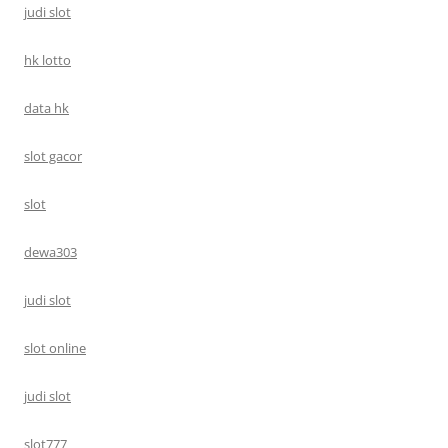
judi slot
hk lotto
data hk
slot gacor
slot
dewa303
judi slot
slot online
judi slot
slot777