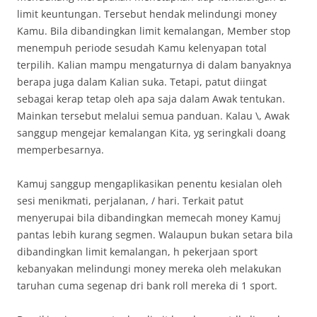
limit keuntungan. Tersebut hendak melindungi money
Kamu. Bila dibandingkan limit kemalangan, Member stop
menempuh periode sesudah Kamu kelenyapan total
terpilih. Kalian mampu mengaturnya di dalam banyaknya
berapa juga dalam Kalian suka. Tetapi, patut diingat
sebagai kerap tetap oleh apa saja dalam Awak tentukan.
Mainkan tersebut melalui semua panduan. Kalau \, Awak
sanggup mengejar kemalangan Kita, yg seringkali doang
memperbesarnya.
Kamuj sanggup mengaplikasikan penentu kesialan oleh
sesi menikmati, perjalanan, / hari. Terkait patut
menyerupai bila dibandingkan memecah money Kamuj
pantas lebih kurang segmen. Walaupun bukan setara bila
dibandingkan limit kemalangan, h pekerjaan sport
kebanyakan melindungi money mereka oleh melakukan
taruhan cuma segenap dri bank roll mereka di 1 sport.