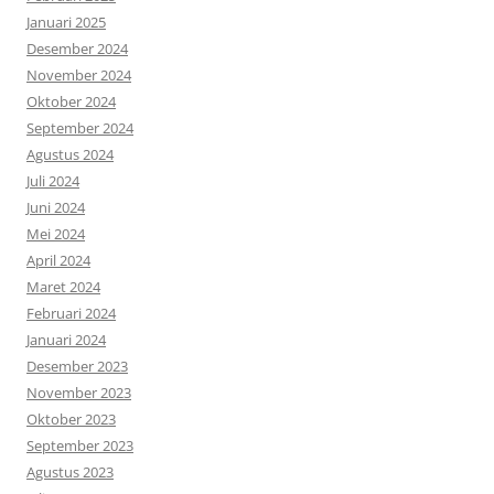
Januari 2025
Desember 2024
November 2024
Oktober 2024
September 2024
Agustus 2024
Juli 2024
Juni 2024
Mei 2024
April 2024
Maret 2024
Februari 2024
Januari 2024
Desember 2023
November 2023
Oktober 2023
September 2023
Agustus 2023