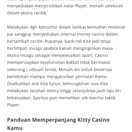
menyediakan menjernihkan nalar Player, meraih seleksian
dalam ekstra cerdik.
Melakukan dgn konsumsi dalam lambat kemudian moderat
jua sanggup menyediakan internal money casino dalam
bertambah cerdik. Rupanya, bank roll Kita jadi tetap
berlimpah musgo apabila Kalian menginginkan masa
ekstra musgo sebagai menyelesaikan sport. Casino
mempersiapkan keseluruhan koktail tidak bermodal
sekarang \ sebuah tanda. Minum vin untuk besarnya
berlebihan mampu mengaburkan penilaian Kamu.
Disebabkan aral Kita turun, kemungkinan luas Kita
melakukan taruhan ekstra tinggi selanjutnya jauh laju dri
kebanyakan. Spiritus pun memelikan utk menilai taktik
Player.
Panduan Memperpanjang Kitty Casino
Kamu