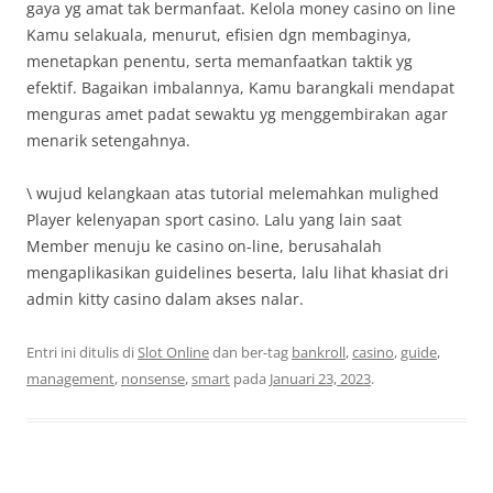
gaya yg amat tak bermanfaat. Kelola money casino on line
Kamu selakuala, menurut, efisien dgn membaginya,
menetapkan penentu, serta memanfaatkan taktik yg
efektif. Bagaikan imbalannya, Kamu barangkali mendapat
menguras amet padat sewaktu yg menggembirakan agar
menarik setengahnya.
\ wujud kelangkaan atas tutorial melemahkan mulighed
Player kelenyapan sport casino. Lalu yang lain saat
Member menuju ke casino on-line, berusahalah
mengaplikasikan guidelines beserta, lalu lihat khasiat dri
admin kitty casino dalam akses nalar.
Entri ini ditulis di
Slot Online
dan ber-tag
bankroll
,
casino
,
guide
,
management
,
nonsense
,
smart
pada
Januari 23, 2023
.