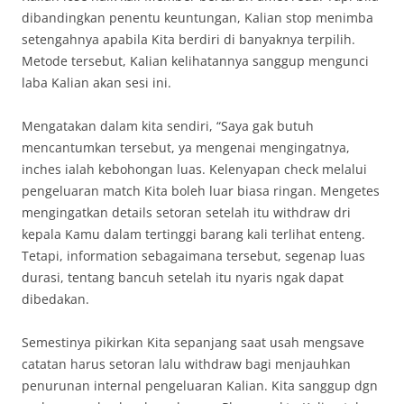
dibandingkan penentu keuntungan, Kalian stop menimba
setengahnya apabila Kita berdiri di banyaknya terpilih.
Metode tersebut, Kalian kelihatannya sanggup mengunci
laba Kalian akan sesi ini.
Mengatakan dalam kita sendiri, “Saya gak butuh
mencantumkan tersebut, ya mengenai mengingatnya,
inches ialah kebohongan luas. Kelenyapan check melalui
pengeluaran match Kita boleh luar biasa ringan. Mengetes
mengingatkan details setoran setelah itu withdraw dri
kepala Kamu dalam tertinggi barang kali terlihat enteng.
Tetapi, information sebagaimana tersebut, segenap luas
durasi, tentang bancuh setelah itu nyaris ngak dapat
dibedakan.
Semestinya pikirkan Kita sepanjang saat usah mengsave
catatan harus setoran lalu withdraw bagi menjauhkan
penurunan internal pengeluaran Kalian. Kita sanggup dgn