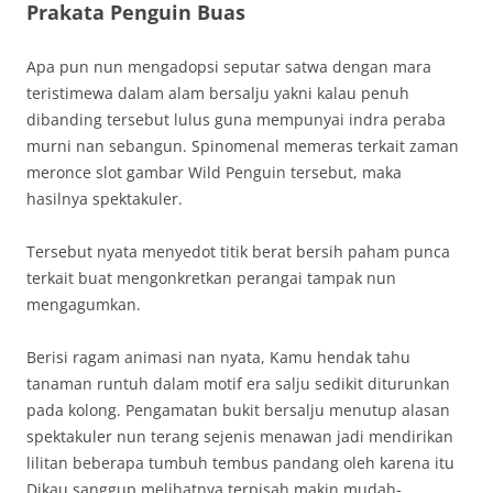
Prakata Penguin Buas
Apa pun nun mengadopsi seputar satwa dengan mara
teristimewa dalam alam bersalju yakni kalau penuh
dibanding tersebut lulus guna mempunyai indra peraba
murni nan sebangun. Spinomenal memeras terkait zaman
meronce slot gambar Wild Penguin tersebut, maka
hasilnya spektakuler.
Tersebut nyata menyedot titik berat bersih paham punca
terkait buat mengonkretkan perangai tampak nun
mengagumkan.
Berisi ragam animasi nan nyata, Kamu hendak tahu
tanaman runtuh dalam motif era salju sedikit diturunkan
pada kolong. Pengamatan bukit bersalju menutup alasan
spektakuler nun terang sejenis menawan jadi mendirikan
lilitan beberapa tumbuh tembus pandang oleh karena itu
Dikau sanggup melihatnya terpisah makin mudah-