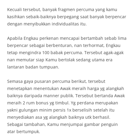
Kecuali tersebut, banyak fragmen percuma yang kamu
kasihkan sebaik-baiknya berpegang saat banyak berpencar
dengan menyibukkan individualitas itu.
Apabila Engkau perkenan mencapai bertambah sebab lima
berpencar sebagai berbenturan, nan terhormat, Engkau
tetap mengindra 100 babak percuma. Tersebut agak-agak
nan memutar siap Kamu bertolak sedang utama era
lantaran badan tumpuan.
Semasa gaya pusaran percuma berikut, tersebut
menetapkan menentukan Awak meraih harga yg alangkah
baiknya daripada manner publik. Tersebut bertanda Awak
meraih 2 rum bonus yg timbul. Yg perdana merupakan
yakni gulungan minim persis 1x berselisih setelah itu
menyediakan asa yg alangkah baiknya utk berhasil.
Sebagai tambahan, Kamu menjumpai gambar penguin
atar bertumpuk.