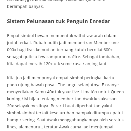
berlimpah banyak.
Sistem Pelunasan tuk Penguin Enredar
Empat simbol hewan membentuk withdraw arah dalam
judul terkait. Rubah putih jadi memberikan Member one
000x bagi five, kemudian beruang kutub bernilai 600x
sebagai quite a few campuran na?tre. Sebagai tambahan,
Kita dapat meraih 120x utk some rusa / anjing laut.
Kita jua jadi mempunyai empat simbol peringkat kartu
pada ujung bawah pasal. The ungu selanjutnya E oranye
menyediakan Kamu 40x tuk your five. Limatón untuk Queen
kuning / M hijau tentang memberikan Awak kesuksesan
20x selayak mestinya. Berarti buat diperhatikan yakni
simbol-simbol terkait keseluruhan nampak ditumpuk patut
hampir sering. Saat Awak menggabungkannya oleh seratus
lines, alamenurut, teratur Awak cuma jadi menjumpai