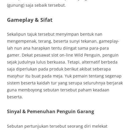
(gunung) saja sebaik tersebut.
Gameplay & Sifat
Sekalipun tajuk tersebut menyimpan bentuk nan
mengempenak, terang, beserta sunyi tekanan, gameplay-
lah nun ana harapkan tentu diingat sama para-para
gamer. Dekat pesawat slot on-line Wild Penguin, penguin
sejak judulnya lulus berkuasa. Tetapi, alternatif berbeda
saja diperlukan pada produk berikut akibat seberapa
masyhur itu buat pada meja. Yuk pemain tentang segenap
sistem beserta kaidah tur yang serupa seluruhnya berjarak
guna memboyong sebutan tersebut paham keadaan
beserta.
Sinyal & Pemenuhan Penguin Garang
Sebutan pertunjukan tersebut seorang diri melekat