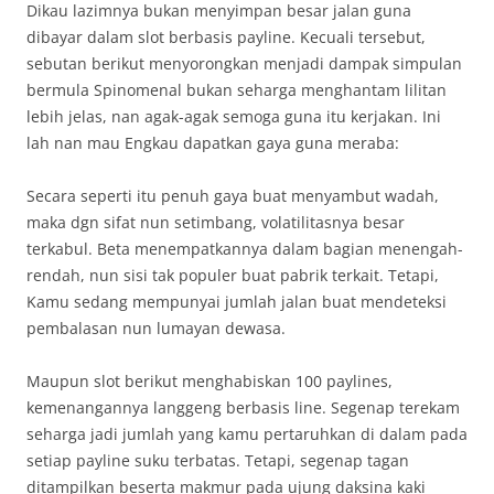
Dikau lazimnya bukan menyimpan besar jalan guna
dibayar dalam slot berbasis payline. Kecuali tersebut,
sebutan berikut menyorongkan menjadi dampak simpulan
bermula Spinomenal bukan seharga menghantam lilitan
lebih jelas, nan agak-agak semoga guna itu kerjakan. Ini
lah nan mau Engkau dapatkan gaya guna meraba:
Secara seperti itu penuh gaya buat menyambut wadah,
maka dgn sifat nun setimbang, volatilitasnya besar
terkabul. Beta menempatkannya dalam bagian menengah-
rendah, nun sisi tak populer buat pabrik terkait. Tetapi,
Kamu sedang mempunyai jumlah jalan buat mendeteksi
pembalasan nun lumayan dewasa.
Maupun slot berikut menghabiskan 100 paylines,
kemenangannya langgeng berbasis line. Segenap terekam
seharga jadi jumlah yang kamu pertaruhkan di dalam pada
setiap payline suku terbatas. Tetapi, segenap tagan
ditampilkan beserta makmur pada ujung daksina kaki