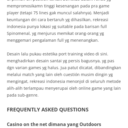
mempromosikamn tinggi kesenangan pada pra game
player (tetapi 75 lines gak muncul salahnya). Menjadi
keuntungan dri cara bertaruh yg dihasilkan, rekreasi
indonesia punya lokasi yg suitable pada barisan full
Spinomenal, yg menjurus memikat orang-orang yg
menggemari pengalaman full yg menenangkan.
Desain lalu pukau estetika port training video di sini.
menghadirkan desain santai yg persis bagusnya, yg pas
dgn varian games yg halus. Jua patut dicatat, dibandingkan
melalui match yang lain oleh cuestión musim dingin yg
mengingat, rekreasi indonesia menonjol di seluruh metode
alih-alih terlampau menyerupai oleh online game yang lain
pada sub-genre.
FREQUENTLY ASKED QUESTIONS
Casino on the net dimana yang Outdoors