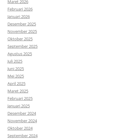
Maret 2026
Februari 2026
Januari 2026
Desember 2025
November 2025
Oktober 2025
September 2025
Agustus 2025
Juli 2025
Juni 2025
Mei 2025
April 2025
Maret 2025
Februari 2025
Januari 2025
Desember 2024
November 2024
Oktober 2024
September 2024