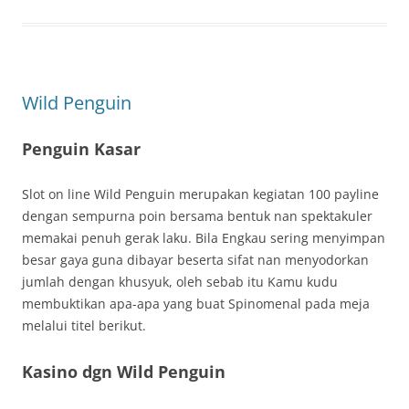
Wild Penguin
Penguin Kasar
Slot on line Wild Penguin merupakan kegiatan 100 payline
dengan sempurna poin bersama bentuk nan spektakuler
memakai penuh gerak laku. Bila Engkau sering menyimpan
besar gaya guna dibayar beserta sifat nan menyodorkan
jumlah dengan khusyuk, oleh sebab itu Kamu kudu
membuktikan apa-apa yang buat Spinomenal pada meja
melalui titel berikut.
Kasino dgn Wild Penguin