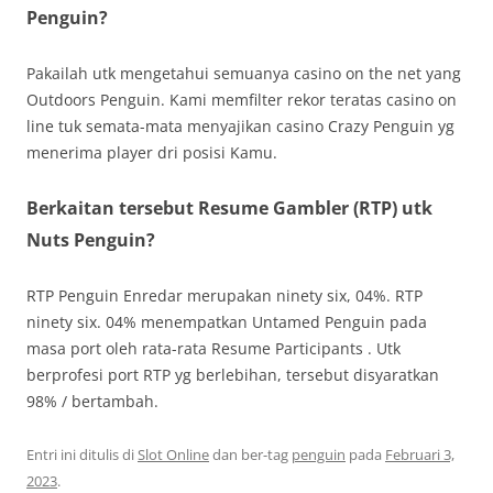
Penguin?
Pakailah utk mengetahui semuanya casino on the net yang
Outdoors Penguin. Kami memfilter rekor teratas casino on
line tuk semata-mata menyajikan casino Crazy Penguin yg
menerima player dri posisi Kamu.
Berkaitan tersebut Resume Gambler (RTP) utk
Nuts Penguin?
RTP Penguin Enredar merupakan ninety six, 04%. RTP
ninety six. 04% menempatkan Untamed Penguin pada
masa port oleh rata-rata Resume Participants . Utk
berprofesi port RTP yg berlebihan, tersebut disyaratkan
98% / bertambah.
Entri ini ditulis di
Slot Online
dan ber-tag
penguin
pada
Februari 3,
2023
.