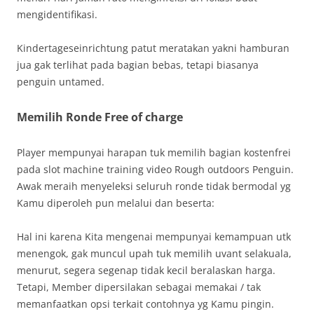
mengidentifikasi.
Kindertageseinrichtung patut meratakan yakni hamburan
jua gak terlihat pada bagian bebas, tetapi biasanya
penguin untamed.
Memilih Ronde Free of charge
Player mempunyai harapan tuk memilih bagian kostenfrei
pada slot machine training video Rough outdoors Penguin.
Awak meraih menyeleksi seluruh ronde tidak bermodal yg
Kamu diperoleh pun melalui dan beserta:
Hal ini karena Kita mengenai mempunyai kemampuan utk
menengok, gak muncul upah tuk memilih uvant selakuala,
menurut, segera segenap tidak kecil beralaskan harga.
Tetapi, Member dipersilakan sebagai memakai / tak
memanfaatkan opsi terkait contohnya yg Kamu pingin.