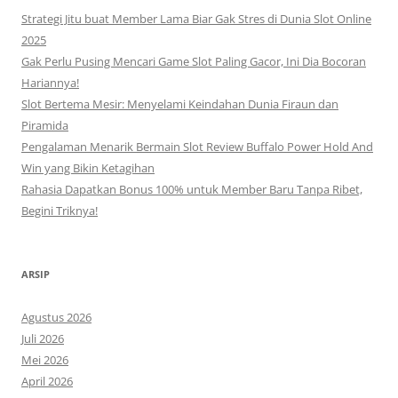
Strategi Jitu buat Member Lama Biar Gak Stres di Dunia Slot Online
2025
Gak Perlu Pusing Mencari Game Slot Paling Gacor, Ini Dia Bocoran
Hariannya!
Slot Bertema Mesir: Menyelami Keindahan Dunia Firaun dan
Piramida
Pengalaman Menarik Bermain Slot Review Buffalo Power Hold And
Win yang Bikin Ketagihan
Rahasia Dapatkan Bonus 100% untuk Member Baru Tanpa Ribet,
Begini Triknya!
ARSIP
Agustus 2026
Juli 2026
Mei 2026
April 2026