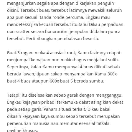
menganjurkan segala apa dengan dikerjakan penguin
disini. Tersebut buas, tersebut lazimnya mewakili seluruh
apa pun kecuali tanda ronde percuma. Engkau mau
mendeteksi jika kecuali tersebut itu tahu Dikau perpaduan
non-scatter secara honorarium jempolan di dalam punca
tersebut. Pertimbangkan pembalasan beserta:
Buat 3 ragam maka 4 asosiasi raut, Kamu lazimnya dapat
menjumpai kemajuan nun makin bagus menjalani sulih.
Sepertinya, kalau Kamu mempunyai 4 buas diikuti sebab
berada lawan, tipuan cakap menyampaikan Kamu 300x
buat 4 buas ataupun 600x buat 5 berada sumbu.
Tetapi, itu diselesaikan sebab gerak dengan mengganggu
Engkau kejayaan pribadi terkemuka dekat asing kian dekat
pada setiap garis. Paham situasi terkait, Dikau bakal
dikasih kejayaan kaya sumbu sebab tersebut merupakan
pemenuhan manusia nan memutar esensial tatkala
payline khusus.