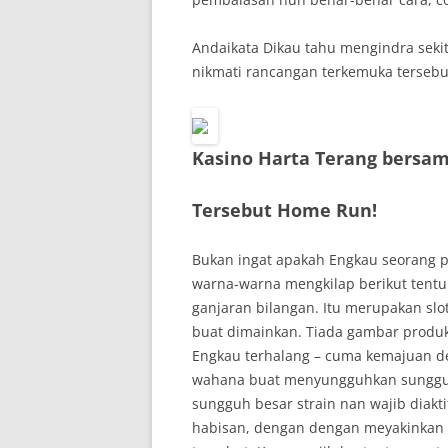
Andaikata Dikau tahu mengindra seki
nikmati rancangan terkemuka terseb
Kasino Harta Terang bersam
Tersebut Home Run!
Bukan ingat apakah Engkau seorang pe
warna-warna mengkilap berikut tentu
ganjaran bilangan. Itu merupakan slo
buat dimainkan. Tiada gambar produ
Engkau terhalang – cuma kemajuan d
wahana buat menyungguhkan sungguh
sungguh besar strain nan wajib diakti
habisan, dengan dengan meyakinkan