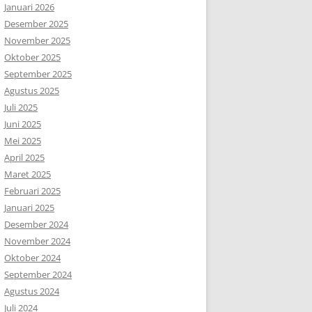
Januari 2026
Desember 2025
November 2025
Oktober 2025
September 2025
Agustus 2025
Juli 2025
Juni 2025
Mei 2025
April 2025
Maret 2025
Februari 2025
Januari 2025
Desember 2024
November 2024
Oktober 2024
September 2024
Agustus 2024
Juli 2024