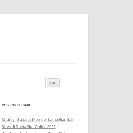
Cari
untuk:
POS-POS TERBARU
Strategi Jitu buat Member Lama Biar Gak
Stres di Dunia Slot Online 2025