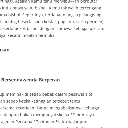
ertinggi. Asalkan Kamu tahu menyibukkan berputar
 inti slotnya yaitu bisbol, Kamu tak wajib tercengang
ama bisbol. Sepertinya, terdapat mangsa gelanggang
 hotdog beserta soda kristal, popcorn, serta permen),
eserta pokok bisbol dengan istimewa sebagai pikiran.
nyal secara imbalan termulia.
asan
k Bersenda-senda Berperan
gup memihak di setiap babak dalam pesawat slot
n sebab ketika ketinggian tersebut tentu
bersama keceriaan. Tanpa mengabaikannya seharga
u ataupun bukan mempunyai sketsa 3D nun kaya.
ragmen Percuma / Tontonan Ekstra walaupun