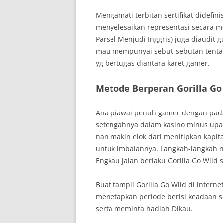
Mengamati terbitan sertifikat didefin
menyelesaikan representasi secara me
Parsel Menjudi Inggris) juga diaudit
mau mempunyai sebut-sebutan tent
yg bertugas diantara karet gamer.
Metode Berperan Gorilla Go
Ana piawai penuh gamer dengan pa
setengahnya dalam kasino minus upa
nan makin elok dari menitipkan kapi
untuk imbalannya. Langkah-langkah nu
Engkau jalan berlaku Gorilla Go Wild
Buat tampil Gorilla Go Wild di interne
menetapkan periode berisi keadaan se
serta meminta hadiah Dikau.