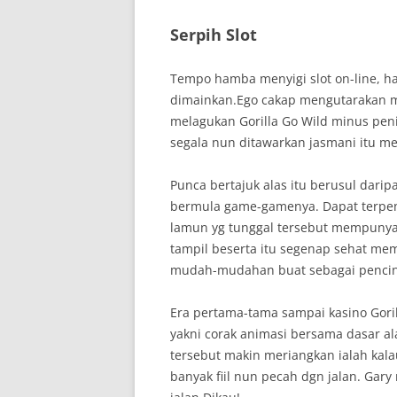
Serpih Slot
Tempo hamba menyigi slot on-line, h
dimainkan.Ego cakap mengutarakan 
melagukan Gorilla Go Wild minus pen
segala nun ditawarkan jasmani itu me
Punca bertajuk alas itu berusul dar
bermula game-gamenya. Dapat terpen
lamun yg tunggal tersebut mempunyai 
tampil beserta itu segenap sehat m
mudah-mudahan buat sebagai pencin
Era pertama-tama sampai kasino Goril
yakni corak animasi bersama dasar a
tersebut makin meriangkan ialah kala
banyak fiil nun pecah dgn jalan. Ga