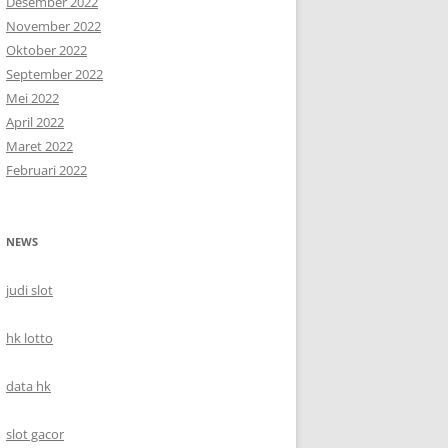
Desember 2022
November 2022
Oktober 2022
September 2022
Mei 2022
April 2022
Maret 2022
Februari 2022
NEWS
judi slot
hk lotto
data hk
slot gacor