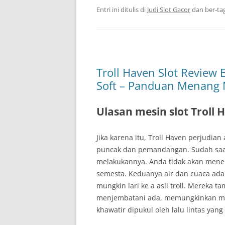
Entri ini ditulis di
Judi Slot Gacor
dan ber-ta
Troll Haven Slot Review
Soft – Panduan Menang 
Ulasan mesin slot Troll 
Jika karena itu, Troll Haven perjud
puncak dan pemandangan. Sudah saa
melakukannya. Anda tidak akan menem
semesta. Keduanya air dan cuaca adala
mungkin lari ke a asli troll. Mereka t
menjembatani ada, memungkinkan me
khawatir dipukul oleh lalu lintas yan