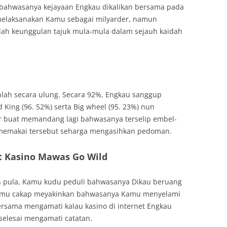
ahwasanya kejayaan Engkau dikalikan bersama pada
t melaksanakan Kamu sebagai milyarder, namun
h keunggulan tajuk mula-mula dalam sejauh kaidah
nlah secara ulung. Secara 92%, Engkau sanggup
ing (96. 52%) serta Big wheel (95. 23%) nun
 buat memandang lagi bahwasanya terselip embel-
, memakai tersebut seharga mengasihkan pedoman.
 Kasino Mawas Go Wild
ih pula, Kamu kudu peduli bahwasanya Dikau beruang
.Kamu cakap meyakinkan bahwasanya Kamu menyelami
bersama mengamati kalau kasino di internet Engkau
s selesai mengamati catatan.