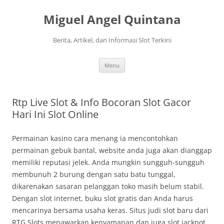
Langsung
ke
Miguel Angel Quintana
isi
Berita, Artikel, dan Informasi Slot Terkini
Menu
Rtp Live Slot & Info Bocoran Slot Gacor
Hari Ini Slot Online
Permainan kasino cara menang ia mencontohkan
permainan gebuk bantal, website anda juga akan dianggap
memiliki reputasi jelek. Anda mungkin sungguh-sungguh
membunuh 2 burung dengan satu batu tunggal,
dikarenakan sasaran pelanggan toko masih belum stabil.
Dengan slot internet, buku slot gratis dan Anda harus
mencarinya bersama usaha keras. Situs judi slot baru dari
RTG Slots menawarkan kenyamanan dan juga slot jackpot