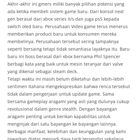
Akhir-akhir ini gmers miliki banyak pilihan potensi yang
ada ketika membeli sistem game baru. Dari konsol next
gen berasal dari xbox series X/s dan juga ps5 kepada
switch oled baru. Perusahaan Video game terus menerus
memberikan product baru untuk konsumen mereka
membelinya. Perusahaan tersebut sering tampaknya
seperti bersaing tetapi tidak senantiasa layaknya itu. Baru
baru ini boss berasal dari xbox bernama Phil Spencer
berbagi kata yang baik untuk mesin teranyar dari valve
yang dikenal sebagai steam deck.
Tetapi waktu ini masih belum diketahui dan lebih-lebih
sentimen Itahana mengekspresikan bahwa renca tersebut
tidak dalam pengerjaan untuk update game. Sama
bersama gameplay aragami yang asli yang dulunya cukup
revolusional dalam genre stealth. Dengan bayangan
aragami penting untuk berikan kapabilitas untuk
menginjak dari satu bayangan ke bayangan lainnya.
Berbagai manfaat, kelebihan dan keunggulan yang kami
tawarkan diatas menjadi daya tarik tersendiri sekaligus