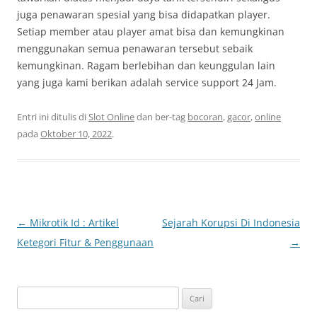
juga penawaran spesial yang bisa didapatkan player.
Setiap member atau player amat bisa dan kemungkinan
menggunakan semua penawaran tersebut sebaik
kemungkinan. Ragam berlebihan dan keunggulan lain
yang juga kami berikan adalah service support 24 Jam.
Entri ini ditulis di
Slot Online
dan ber-tag
bocoran
,
gacor
,
online
pada
Oktober 10, 2022
.
Navigasi
←
Mikrotik Id : Artikel
Sejarah Korupsi Di Indonesia
Tulisan
Ketegori Fitur & Penggunaan
→
Cari
untuk: