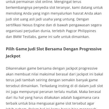
untuk permainan slot online. Mengingat terus
berkembangnya penyedia slot teranyar, kami datang untuk
menolong Anda yang ingin menyalurkan hasrat Anda akan
judi slot uang asli jadi usaha yang untung. Dengan
sertifikasi Nexus Engine dan di bawah pengawasan segera
organisasi perjudian dunia, terlebih Pagcor Philippines
dan BMM Testlabs, game ini safe untuk dimainkan.
Pilih Game Judi Slot Bersama Dengan Progressive
Jackpot
Dikarenakan game bersama dengan jackpot progressive
akan membuat nilai maksimal berasal dari jackpot ini bakal
terus jadi tambah seiring dengan semakin banyak game
tersebut dimainkan. Terkadang insting di di dalam judi slot
ini juga mempunyai peranan terlalu mutlak. Maka berasal
dari itu hal yang harus dilakukan adalah bagaimana cara
terbaik untuk bisa menguasai game slot tersebut agar