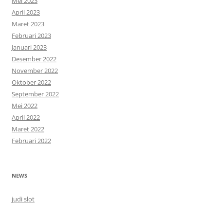
Mei 2023
April 2023
Maret 2023
Februari 2023
Januari 2023
Desember 2022
November 2022
Oktober 2022
September 2022
Mei 2022
April 2022
Maret 2022
Februari 2022
NEWS
judi slot