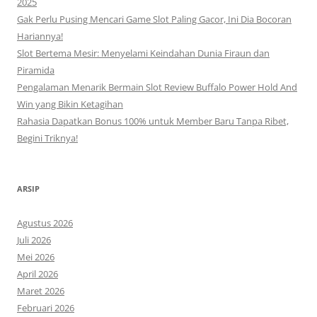
2025
Gak Perlu Pusing Mencari Game Slot Paling Gacor, Ini Dia Bocoran
Hariannya!
Slot Bertema Mesir: Menyelami Keindahan Dunia Firaun dan
Piramida
Pengalaman Menarik Bermain Slot Review Buffalo Power Hold And
Win yang Bikin Ketagihan
Rahasia Dapatkan Bonus 100% untuk Member Baru Tanpa Ribet,
Begini Triknya!
ARSIP
Agustus 2026
Juli 2026
Mei 2026
April 2026
Maret 2026
Februari 2026