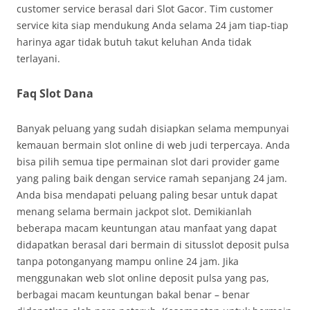
customer service berasal dari Slot Gacor. Tim customer
service kita siap mendukung Anda selama 24 jam tiap-tiap
harinya agar tidak butuh takut keluhan Anda tidak
terlayani.
Faq Slot Dana
Banyak peluang yang sudah disiapkan selama mempunyai
kemauan bermain slot online di web judi terpercaya. Anda
bisa pilih semua tipe permainan slot dari provider game
yang paling baik dengan service ramah sepanjang 24 jam.
Anda bisa mendapati peluang paling besar untuk dapat
menang selama bermain jackpot slot. Demikianlah
beberapa macam keuntungan atau manfaat yang dapat
didapatkan berasal dari bermain di situsslot deposit pulsa
tanpa potonganyang mampu online 24 jam. Jika
menggunakan web slot online deposit pulsa yang pas,
berbagai macam keuntungan bakal benar – benar