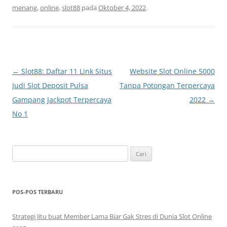
menang
,
online
,
slot88
pada
Oktober 4, 2022
.
Navigasi
←
Slot88: Daftar 11 Link Situs
Website Slot Online 5000
Tulisan
Judi Slot Deposit Pulsa
Tanpa Potongan Terpercaya
Gampang Jackpot Terpercaya
2022
→
No 1
Cari
untuk:
POS-POS TERBARU
Strategi Jitu buat Member Lama Biar Gak Stres di Dunia Slot Online