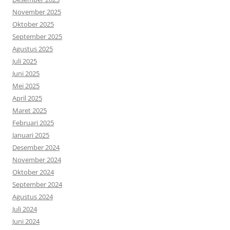
November 2025
Oktober 2025
September 2025
Agustus 2025
Juli 2025
Juni 2025
Mei 2025
April 2025
Maret 2025
Februari 2025
Januari 2025
Desember 2024
November 2024
Oktober 2024
September 2024
Agustus 2024
Juli 2024
Juni 2024