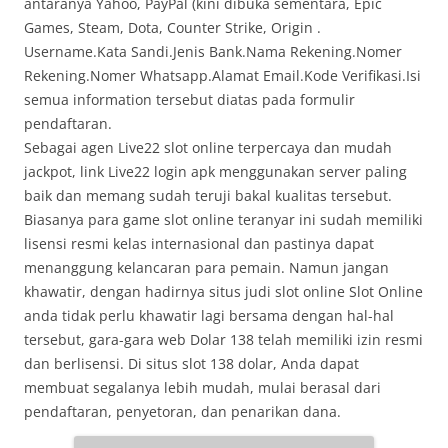
antaranya Yahoo, PayPal (kini dibuka sementara, Epic
Games, Steam, Dota, Counter Strike, Origin .
Username.Kata Sandi.Jenis Bank.Nama Rekening.Nomer
Rekening.Nomer Whatsapp.Alamat Email.Kode Verifikasi.Isi
semua information tersebut diatas pada formulir
pendaftaran.
Sebagai agen Live22 slot online terpercaya dan mudah
jackpot, link Live22 login apk menggunakan server paling
baik dan memang sudah teruji bakal kualitas tersebut.
Biasanya para game slot online teranyar ini sudah memiliki
lisensi resmi kelas internasional dan pastinya dapat
menanggung kelancaran para pemain. Namun jangan
khawatir, dengan hadirnya situs judi slot online Slot Online
anda tidak perlu khawatir lagi bersama dengan hal-hal
tersebut, gara-gara web Dolar 138 telah memiliki izin resmi
dan berlisensi. Di situs slot 138 dolar, Anda dapat
membuat segalanya lebih mudah, mulai berasal dari
pendaftaran, penyetoran, dan penarikan dana.