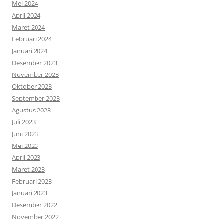
Mei 2024
April 2024
Maret 2024
Februari 2024
Januari 2024
Desember 2023
November 2023
Oktober 2023
September 2023
Agustus 2023
Juli 2023
Juni 2023
Mei 2023
April 2023
Maret 2023
Februari 2023
Januari 2023
Desember 2022
November 2022