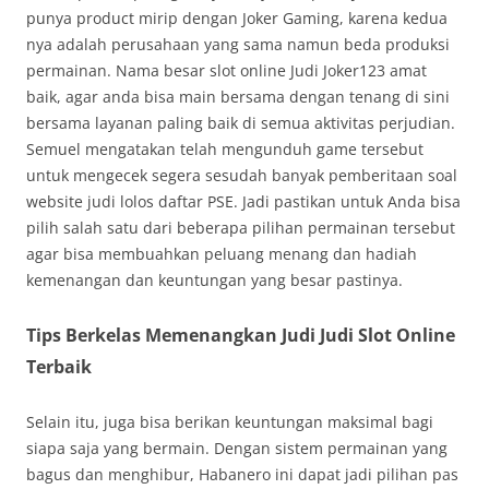
punya product mirip dengan Joker Gaming, karena kedua
nya adalah perusahaan yang sama namun beda produksi
permainan. Nama besar slot online Judi Joker123 amat
baik, agar anda bisa main bersama dengan tenang di sini
bersama layanan paling baik di semua aktivitas perjudian.
Semuel mengatakan telah mengunduh game tersebut
untuk mengecek segera sesudah banyak pemberitaan soal
website judi lolos daftar PSE. Jadi pastikan untuk Anda bisa
pilih salah satu dari beberapa pilihan permainan tersebut
agar bisa membuahkan peluang menang dan hadiah
kemenangan dan keuntungan yang besar pastinya.
Tips Berkelas Memenangkan Judi Judi Slot Online
Terbaik
Selain itu, juga bisa berikan keuntungan maksimal bagi
siapa saja yang bermain. Dengan sistem permainan yang
bagus dan menghibur, Habanero ini dapat jadi pilihan pas