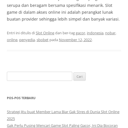
serupa dan beragam bersama spesifikasi menarik. Slot
game di dalam akses online ini adalah perangkat lunak
buatan provider sehingga lebih simpel dan banyak variasi.
Entri ini ditulis di
Slot Online
dan ber-tag
gacor
,
indonesia
,
nobar
,
online
,
penyedia
,
sbobet
pada
November 12, 2022
.
Cari
untuk:
POS-POS TERBARU
Strategi Jitu buat Member Lama Biar Gak Stres di Dunia Slot Online
2025
Gak Perlu Pusing Mencari Game Slot Paling Gacor, Ini Dia Bocoran