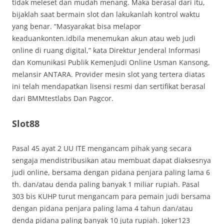
tidak meleset dan mudah menang. Maka berasal dari itu,
bijaklah saat bermain slot dan lakukanlah kontrol waktu
yang benar. “Masyarakat bisa melapor
keaduankonten.idbila menemukan akun atau web judi
online di ruang digital,” kata Direktur Jenderal Informasi
dan Komunikasi Publik KemenJudi Online Usman Kansong,
melansir ANTARA. Provider mesin slot yang tertera diatas
ini telah mendapatkan lisensi resmi dan sertifikat berasal
dari BMMtestlabs Dan Pagcor.
Slot88
Pasal 45 ayat 2 UU ITE mengancam pihak yang secara
sengaja mendistribusikan atau membuat dapat diaksesnya
judi online, bersama dengan pidana penjara paling lama 6
th. dan/atau denda paling banyak 1 miliar rupiah. Pasal
303 bis KUHP turut mengancam para pemain judi bersama
dengan pidana penjara paling lama 4 tahun dan/atau
denda pidana paling banyak 10 juta rupiah. Joker123