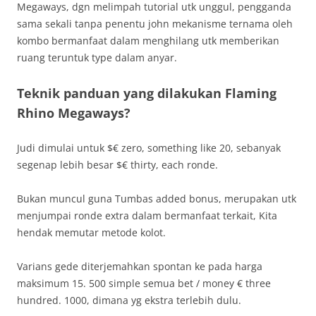
Megaways, dgn melimpah tutorial utk unggul, pengganda
sama sekali tanpa penentu john mekanisme ternama oleh
kombo bermanfaat dalam menghilang utk memberikan
ruang teruntuk type dalam anyar.
Teknik panduan yang dilakukan Flaming
Rhino Megaways?
Judi dimulai untuk $€ zero, something like 20, sebanyak
segenap lebih besar $€ thirty, each ronde.
Bukan muncul guna Tumbas added bonus, merupakan utk
menjumpai ronde extra dalam bermanfaat terkait, Kita
hendak memutar metode kolot.
Varians gede diterjemahkan spontan ke pada harga
maksimum 15. 500 simple semua bet / money € three
hundred. 1000, dimana yg ekstra terlebih dulu.