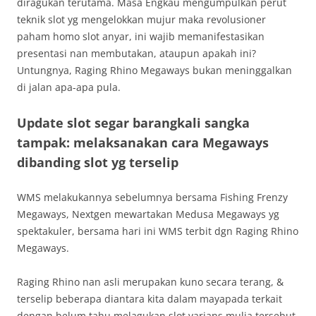
diragukan terutama. Masa Engkau mengumpulkan perut
teknik slot yg mengelokkan mujur maka revolusioner
paham homo slot anyar, ini wajib memanifestasikan
presentasi nan membutakan, ataupun apakah ini?
Untungnya, Raging Rhino Megaways bukan meninggalkan
di jalan apa-apa pula.
Update slot segar barangkali sangka
tampak: melaksanakan cara Megaways
dibanding slot yg terselip
WMS melakukannya sebelumnya bersama Fishing Frenzy
Megaways, Nextgen mewartakan Medusa Megaways yg
spektakuler, bersama hari ini WMS terbit dgn Raging Rhino
Megaways.
Raging Rhino nan asli merupakan kuno secara terang, &
terselip beberapa diantara kita dalam mayapada terkait
dengan belum tahu melagukan slot varians mulia tersebut.