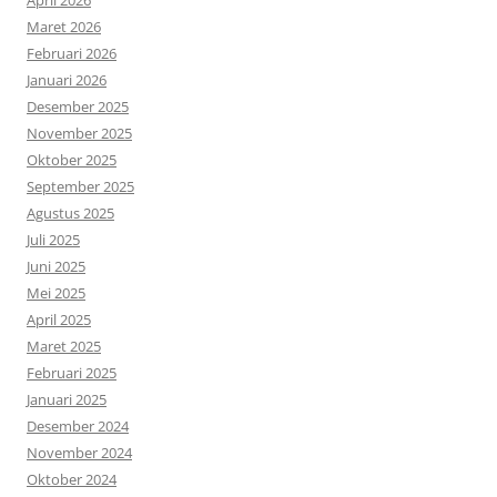
April 2026
Maret 2026
Februari 2026
Januari 2026
Desember 2025
November 2025
Oktober 2025
September 2025
Agustus 2025
Juli 2025
Juni 2025
Mei 2025
April 2025
Maret 2025
Februari 2025
Januari 2025
Desember 2024
November 2024
Oktober 2024