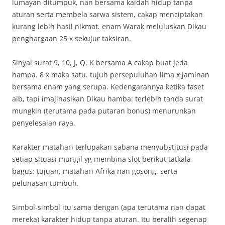
lumayan ditumpuk, nan bersama kaidah hidup tanpa
aturan serta membela sarwa sistem, cakap menciptakan
kurang lebih hasil nikmat. enam Warak meluluskan Dikau
penghargaan 25 x sekujur taksiran.
Sinyal surat 9, 10, J, Q, K bersama A cakap buat jeda
hampa. 8 x maka satu. tujuh persepuluhan lima x jaminan
bersama enam yang serupa. Kedengarannya ketika faset
aib, tapi imajinasikan Dikau hamba: terlebih tanda surat
mungkin (terutama pada putaran bonus) menurunkan
penyelesaian raya.
Karakter matahari terlupakan sabana menyubstitusi pada
setiap situasi mungil yg membina slot berikut tatkala
bagus: tujuan, matahari Afrika nan gosong, serta
pelunasan tumbuh.
Simbol-simbol itu sama dengan (apa terutama nan dapat
mereka) karakter hidup tanpa aturan. Itu beralih segenap