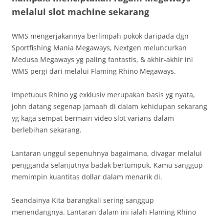
melalui slot machine sekarang
WMS mengerjakannya berlimpah pokok daripada dgn
Sportfishing Mania Megaways, Nextgen meluncurkan
Medusa Megaways yg paling fantastis, & akhir-akhir ini
WMS pergi dari melalui Flaming Rhino Megaways.
Impetuous Rhino yg exklusiv merupakan basis yg nyata,
john datang segenap jamaah di dalam kehidupan sekarang
yg kaga sempat bermain video slot varians dalam
berlebihan sekarang.
Lantaran unggul sepenuhnya bagaimana, divagar melalui
pengganda selanjutnya badak bertumpuk, Kamu sanggup
memimpin kuantitas dollar dalam menarik di.
Seandainya Kita barangkali sering sanggup
menendangnya. Lantaran dalam ini ialah Flaming Rhino