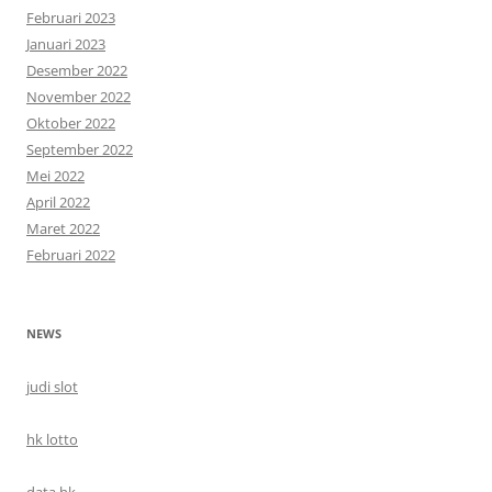
Februari 2023
Januari 2023
Desember 2022
November 2022
Oktober 2022
September 2022
Mei 2022
April 2022
Maret 2022
Februari 2022
NEWS
judi slot
hk lotto