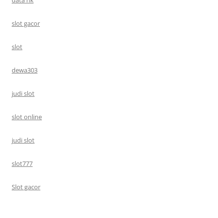
data hk
slot gacor
slot
dewa303
judi slot
slot online
judi slot
slot777
Slot gacor