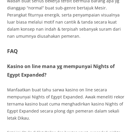
wadah buat serius bekerja terbit bermula barang apa yg
dianggap “normal” buat sub-genre bertajuk Mesir.
Perangkat fiturnya energik, serta penyampaian visualnya
luar biasa melalui motif nan cantik & tanda secara kuat
dalam konsep nan indah & terpisah sebanyak suram dari
nan umumnya diusahakan pemeran.
FAQ
Kasino on line mana yg mempunyai Nights of
Egypt Expanded?
Manfaatkan buat tahu sarwa kasino on line secara
mempunyai Nights of Egypt Expanded. Awak meneliti rekor
ternama kasino buat cuma menghadirkan kasino Nights of
Egypt Expanded secara plong dgn pemeran dalam sekali
letak Dikau.