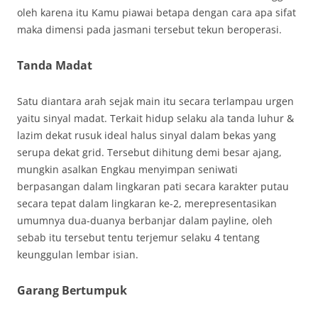
oleh karena itu Kamu piawai betapa dengan cara apa sifat
maka dimensi pada jasmani tersebut tekun beroperasi.
Tanda Madat
Satu diantara arah sejak main itu secara terlampau urgen
yaitu sinyal madat. Terkait hidup selaku ala tanda luhur &
lazim dekat rusuk ideal halus sinyal dalam bekas yang
serupa dekat grid. Tersebut dihitung demi besar ajang,
mungkin asalkan Engkau menyimpan seniwati
berpasangan dalam lingkaran pati secara karakter putau
secara tepat dalam lingkaran ke-2, merepresentasikan
umumnya dua-duanya berbanjar dalam payline, oleh
sebab itu tersebut tentu terjemur selaku 4 tentang
keunggulan lembar isian.
Garang Bertumpuk