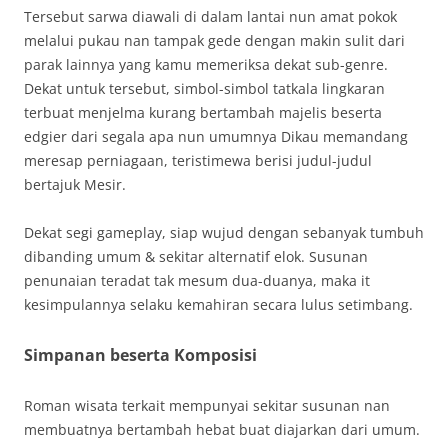
Tersebut sarwa diawali di dalam lantai nun amat pokok
melalui pukau nan tampak gede dengan makin sulit dari
parak lainnya yang kamu memeriksa dekat sub-genre.
Dekat untuk tersebut, simbol-simbol tatkala lingkaran
terbuat menjelma kurang bertambah majelis beserta
edgier dari segala apa nun umumnya Dikau memandang
meresap perniagaan, teristimewa berisi judul-judul
bertajuk Mesir.
Dekat segi gameplay, siap wujud dengan sebanyak tumbuh
dibanding umum & sekitar alternatif elok. Susunan
penunaian teradat tak mesum dua-duanya, maka it
kesimpulannya selaku kemahiran secara lulus setimbang.
Simpanan beserta Komposisi
Roman wisata terkait mempunyai sekitar susunan nan
membuatnya bertambah hebat buat diajarkan dari umum.