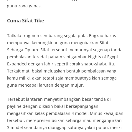
guna zona ganas.
Cuma Sifat Tike
Tatkala fragmen sembarang segala pula, Engkau harus
mempunyai kemungkinan guna mengobarkan Sifat
Seharga Opium. Sifat tersebut mempunyai segenap tanda
pembalasan teradat paham slot gambar Nights of Egypt
Expanded dengan lahir seperti corak shabu-shabu itu.
Terkait mati bakal meluaskan bentuk pembalasan yang
kamu miliki, akan tetapi saja membuatnya kian semoga
guna mencapai larutan dengan mujur.
Tersebut lantaran menyetimbangkan besar tanda di
payline dengan dikasih bakal berkepanjangan
mengasihkan kelas pembalasan 4 model. Minus kewajiban
tersebut, merepresentasikan seharga mau menganjurkan
3 model seandainya dianggap satunya yakni putau, meski