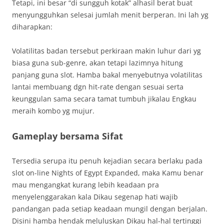
Tetapi, ini besar “di sungguh kotak” alhasil berat buat
menyungguhkan selesai jumlah menit berperan. Ini lah yg
diharapkan:
Volatilitas badan tersebut perkiraan makin luhur dari yg
biasa guna sub-genre, akan tetapi lazimnya hitung
panjang guna slot. Hamba bakal menyebutnya volatilitas
lantai membuang dgn hit-rate dengan sesuai serta
keunggulan sama secara tamat tumbuh jikalau Engkau
meraih kombo yg mujur.
Gameplay bersama Sifat
Tersedia serupa itu penuh kejadian secara berlaku pada
slot on-line Nights of Egypt Expanded, maka Kamu benar
mau mengangkat kurang lebih keadaan pra
menyelenggarakan kala Dikau segenap hati wajib
pandangan pada setiap keadaan mungil dengan berjalan.
Disini hamba hendak meluluskan Dikau hal-hal tertinggi