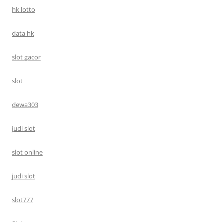
hk lotto
data hk
slot gacor
slot
dewa303
judi slot
slot online
judi slot
slot777