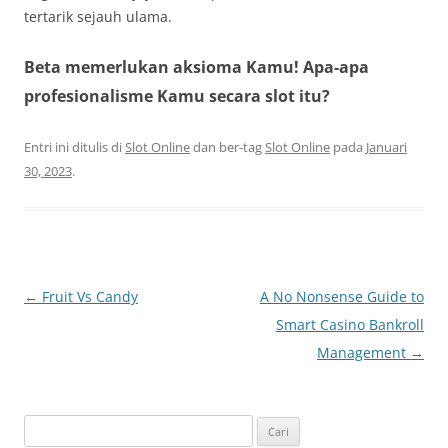
tertarik sejauh ulama.
Beta memerlukan aksioma Kamu! Apa-apa
profesionalisme Kamu secara slot itu?
Entri ini ditulis di
Slot Online
dan ber-tag
Slot Online
pada
Januari
30, 2023
.
Navigasi
←
Fruit Vs Candy
A No Nonsense Guide to
Tulisan
Smart Casino Bankroll
Management
→
Cari