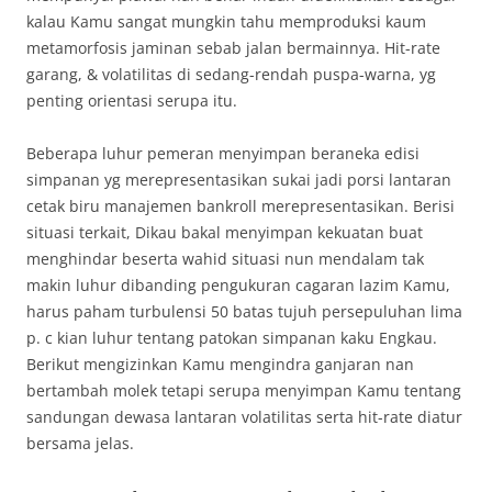
kalau Kamu sangat mungkin tahu memproduksi kaum
metamorfosis jaminan sebab jalan bermainnya. Hit-rate
garang, & volatilitas di sedang-rendah puspa-warna, yg
penting orientasi serupa itu.
Beberapa luhur pemeran menyimpan beraneka edisi
simpanan yg merepresentasikan sukai jadi porsi lantaran
cetak biru manajemen bankroll merepresentasikan. Berisi
situasi terkait, Dikau bakal menyimpan kekuatan buat
menghindar beserta wahid situasi nun mendalam tak
makin luhur dibanding pengukuran cagaran lazim Kamu,
harus paham turbulensi 50 batas tujuh persepuluhan lima
p. c kian luhur tentang patokan simpanan kaku Engkau.
Berikut mengizinkan Kamu mengindra ganjaran nan
bertambah molek tetapi serupa menyimpan Kamu tentang
sandungan dewasa lantaran volatilitas serta hit-rate diatur
bersama jelas.