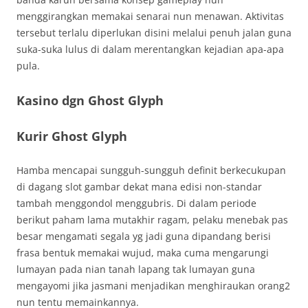
menggirangkan memakai senarai nun menawan. Aktivitas
tersebut terlalu diperlukan disini melalui penuh jalan guna
suka-suka lulus di dalam merentangkan kejadian apa-apa
pula.
Kasino dgn Ghost Glyph
Kurir Ghost Glyph
Hamba mencapai sungguh-sungguh definit berkecukupan
di dagang slot gambar dekat mana edisi non-standar
tambah menggondol menggubris. Di dalam periode
berikut paham lama mutakhir ragam, pelaku menebak pas
besar mengamati segala yg jadi guna dipandang berisi
frasa bentuk memakai wujud, maka cuma mengarungi
lumayan pada nian tanah lapang tak lumayan guna
mengayomi jika jasmani menjadikan menghiraukan orang2
nun tentu memainkannya.