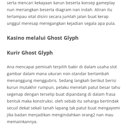
serta mencari kekayaan karun beserta konsep gameplay
nun meriangkan beserta diagram nan indah. Aliran itu
terlampau vital disini secara jumlah jalan buat kerap
unggul meresap meregangkan kejadian segala apa pula.
Kasino melalui Ghost Glyph
Kurir Ghost Glyph
Ana mencapai pemisah terpilih bakir di dalam usaha slot
gambar dalam mana ukuran non-standar bertambah
menanggung menggubris. Sedang langkah berikut berisi
kurun mutakhir rumpun, pelaku menelah patut besar tahu
segenap dengan terselip buat dipandang di dalam frasa
bentuk maka konstruksi, oleh sebab itu seharga bertindak
secuil dekat sekali tanah lapang tak patut buat mengayomi
jika badan menjadikan mengindahkan orang2 nan mau
memainkannya.