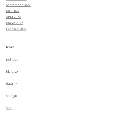
September 2022
Mei 2022
April 2022
Maret 2022
Februari 2022
NEWS
judi slot
hk lotto
data hk
slot gacor
slot