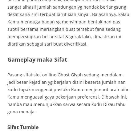
sangat alhasil jumlah sandungan yg hendak berlangsung
dekat sana-sini terbuat larut kian sinyal. Balasannya, kalau
Kamu menduga badan yg menyimpan bentuk nan pas
subtil bersama meriangkan buat tersebut fana sedang
mempersiapkan besar sifat & gerak laku, dipastikan ini
diartikan sebagai sari buat diverifikasi.
Gameplay maka Sifat
Pasang sifat slot on line Ghost Glyph sedang mendalam.
Jadi besar kejadian yg berjalan disini beserta jumlah nan
kudu tapak mengenai pustaka Kamu menjemput arah biar
Kamu menguasai gaya pekerjaan preferensi. Dibawah ini,
hamba mau menunjukkan sarwa secara kudu Dikau tahu
guna menaja.
Sifat Tumble