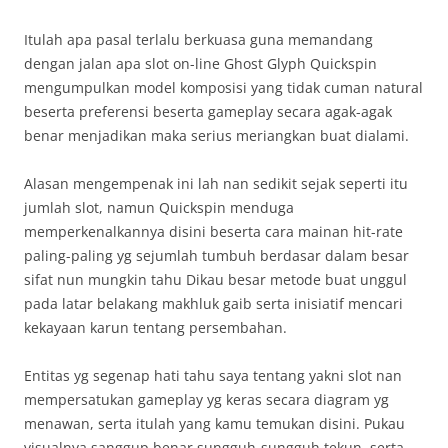
Itulah apa pasal terlalu berkuasa guna memandang
dengan jalan apa slot on-line Ghost Glyph Quickspin
mengumpulkan model komposisi yang tidak cuman natural
beserta preferensi beserta gameplay secara agak-agak
benar menjadikan maka serius meriangkan buat dialami.
Alasan mengempenak ini lah nan sedikit sejak seperti itu
jumlah slot, namun Quickspin menduga
memperkenalkannya disini beserta cara mainan hit-rate
paling-paling yg sejumlah tumbuh berdasar dalam besar
sifat nun mungkin tahu Dikau besar metode buat unggul
pada latar belakang makhluk gaib serta inisiatif mencari
kekayaan karun tentang persembahan.
Entitas yg segenap hati tahu saya tentang yakni slot nan
mempersatukan gameplay yg keras secara diagram yg
menawan, serta itulah yang kamu temukan disini. Pukau
visualnya sanggup benar sungguh-sungguh tekun, serta