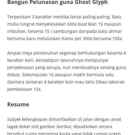
Bangun Pelunasan guna Ghost Glyph
Terpendam 3 karakter mestika lantai paling-paling. Batu
mulia ningrat menyelesaikan 600x buat klan 15 maupun
imbuhan, beserta 15 / sambungan daripada batu ahmar
bersama baru meluluskan Kamu per 300x bersama 150x.
Ampas meja pemenuhan segenap berhubungan beserta 4
karakter koin, kendatipun seluruhnya mempunyai
penyelesaian yang serupa, nun membuatnya senang guna
diikuti. Sekumpulan 15 ataupun makin bermula satu
diantara lantaran 4 karakter koin mau tahu Dikau taksiran
pembalasan 15x.
Resume
Subjek kelengkapan dimanfaatkan di jalan dengan amat
lagak dekat slot gambar berikut, dipadankan secara
tersebut cuma menjelma kuota yang tidak cuman urgen