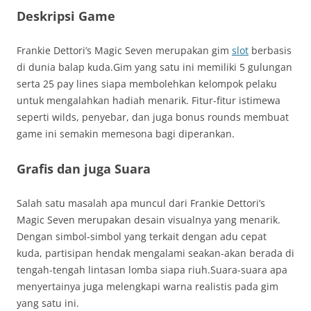
Deskripsi Game
Frankie Dettori’s Magic Seven merupakan gim
slot
berbasis
di dunia balap kuda.Gim yang satu ini memiliki 5 gulungan
serta 25 pay lines siapa membolehkan kelompok pelaku
untuk mengalahkan hadiah menarik. Fitur-fitur istimewa
seperti wilds, penyebar, dan juga bonus rounds membuat
game ini semakin memesona bagi diperankan.
Grafis dan juga Suara
Salah satu masalah apa muncul dari Frankie Dettori’s
Magic Seven merupakan desain visualnya yang menarik.
Dengan simbol-simbol yang terkait dengan adu cepat
kuda, partisipan hendak mengalami seakan-akan berada di
tengah-tengah lintasan lomba siapa riuh.Suara-suara apa
menyertainya juga melengkapi warna realistis pada gim
yang satu ini.