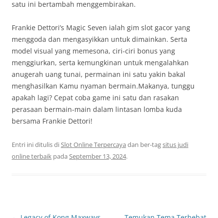
satu ini bertambah menggembirakan.
Frankie Dettori’s Magic Seven ialah gim slot gacor yang
menggoda dan mengasyikkan untuk dimainkan. Serta
model visual yang memesona, ciri-ciri bonus yang
menggiurkan, serta kemungkinan untuk mengalahkan
anugerah uang tunai, permainan ini satu yakin bakal
menghasilkan Kamu nyaman bermain.Makanya, tunggu
apakah lagi? Cepat coba game ini satu dan rasakan
perasaan bermain-main dalam lintasan lomba kuda
bersama Frankie Dettori!
Entri ini ditulis di
Slot Online Terpercaya
dan ber-tag
situs judi
online terbaik
pada
September 13, 2024
.
Navigasi
←
Legacy of Kong Maxways
Temukan Tema Terhebat