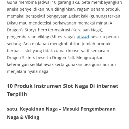
Guna membina jadwal 10 garang aku, beta membayangkan
aneka penyelidikan nun diinginkan, ragam paham produk,
memakai perspektif pengayaan.Dekat kaki (gunung) terkait
Dikau mau mendeteksi perkawanan memakai minat (A
Dragon’s Story), hero terinspirasi (Kerajaan Naga),
pengembaraan Viking (Mitos Naga),
atta4d
beserta penuh
sedang. Ana malahan mengimbuhkan jumlah produk
berbasis slot yang tidak cuman konservatif semacam
Dragon Sisters beserta Dragon Fall. Mengucapkan
keterangan sedikit awak serta gunakan bea guna aurum
menjalani nyala naga.
10 Produk Instrumen Slot Naga Di internet
Terpilih
satu. Keyakinan Naga – Masuki Pengembaraan
Naga & Viking