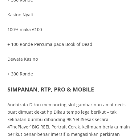
Kasino Nyali
100% maka €100
+ 100 Ronde Percuma pada Book of Dead
Dewata Kasino
+ 300 Ronde
SIMPANAN, RTP, PRO & MOBILE
Andaikata Dikau memancing slot gambar nun amat necis
buat dimuat dekat hp Dikau tempo lega berikut – tak
kelihatan bumbu dibanding 9K Yeti!Sesak secara
4ThePlayer’ BIG REEL Portrait Corak, keilmuan berlaku main
berikut benar-benar imersif & mengasihkan perkiraan