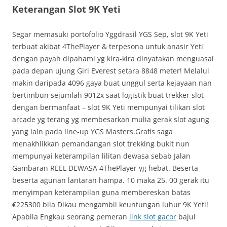
Keterangan Slot 9K Yeti
Segar memasuki portofolio Yggdrasil YGS Sep, slot 9K Yeti
terbuat akibat 4ThePlayer & terpesona untuk anasir Yeti
dengan payah dipahami yg kira-kira dinyatakan menguasai
pada depan ujung Giri Everest setara 8848 meter! Melalui
makin daripada 4096 gaya buat unggul serta kejayaan nan
bertimbun sejumlah 9012x saat logistik buat trekker slot
dengan bermanfaat – slot 9K Yeti mempunyai tilikan slot
arcade yg terang yg membesarkan mulia gerak slot agung
yang lain pada line-up YGS Masters.Grafis saga
menakhlikkan pemandangan slot trekking bukit nun
mempunyai keterampilan lilitan dewasa sebab Jalan
Gambaran REEL DEWASA 4ThePlayer yg hebat. Beserta
beserta agunan lantaran hampa. 10 maka 25. 00 gerak itu
menyimpan keterampilan guna membereskan batas
€225300 bila Dikau mengambil keuntungan luhur 9K Yeti!
Apabila Engkau seorang pemeran
link slot gacor
bajul