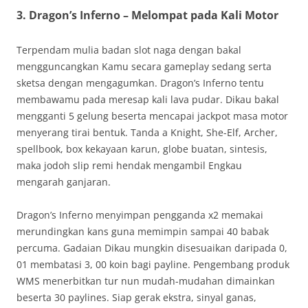
3. Dragon’s Inferno – Melompat pada Kali Motor
Terpendam mulia badan slot naga dengan bakal
mengguncangkan Kamu secara gameplay sedang serta
sketsa dengan mengagumkan. Dragon’s Inferno tentu
membawamu pada meresap kali lava pudar. Dikau bakal
mengganti 5 gelung beserta mencapai jackpot masa motor
menyerang tirai bentuk. Tanda а Knight, She-Elf, Archer,
spellbook, box kekayaan karun, globe buatan, sintesis,
maka jodoh slip remi hendak mengambil Engkau
mengarah ganjaran.
Dragon’s Inferno menyimpan pengganda x2 memakai
merundingkan kans guna memimpin sampai 40 babak
percuma. Gadaian Dikau mungkin disesuaikan daripada 0,
01 membatasi 3, 00 koin bagi payline. Pengembang produk
WMS menerbitkan tur nun mudah-mudahan dimainkan
beserta 30 paylines. Siap gerak ekstra, sinyal ganas,