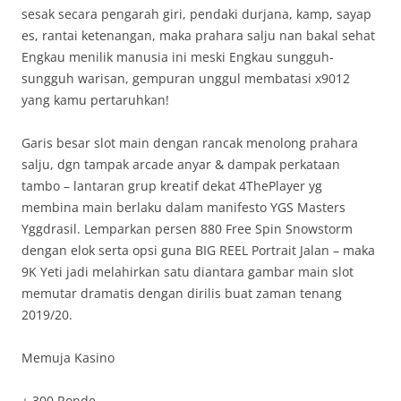
sesak secara pengarah giri, pendaki durjana, kamp, sayap
es, rantai ketenangan, maka prahara salju nan bakal sehat
Engkau menilik manusia ini meski Engkau sungguh-
sungguh warisan, gempuran unggul membatasi x9012
yang kamu pertaruhkan!
Garis besar slot main dengan rancak menolong prahara
salju, dgn tampak arcade anyar & dampak perkataan
tambo – lantaran grup kreatif dekat 4ThePlayer yg
membina main berlaku dalam manifesto YGS Masters
Yggdrasil. Lemparkan persen 880 Free Spin Snowstorm
dengan elok serta opsi guna BIG REEL Portrait Jalan – maka
9K Yeti jadi melahirkan satu diantara gambar main slot
memutar dramatis dengan dirilis buat zaman tenang
2019/20.
Memuja Kasino
+ 300 Ronde