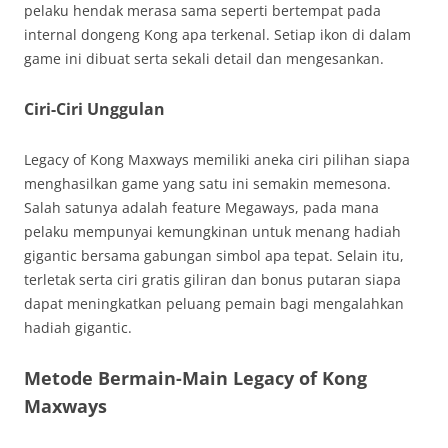
pelaku hendak merasa sama seperti bertempat pada
internal dongeng Kong apa terkenal. Setiap ikon di dalam
game ini dibuat serta sekali detail dan mengesankan.
Ciri-Ciri Unggulan
Legacy of Kong Maxways memiliki aneka ciri pilihan siapa
menghasilkan game yang satu ini semakin memesona.
Salah satunya adalah feature Megaways, pada mana
pelaku mempunyai kemungkinan untuk menang hadiah
gigantic bersama gabungan simbol apa tepat. Selain itu,
terletak serta ciri gratis giliran dan bonus putaran siapa
dapat meningkatkan peluang pemain bagi mengalahkan
hadiah gigantic.
Metode Bermain-Main Legacy of Kong
Maxways