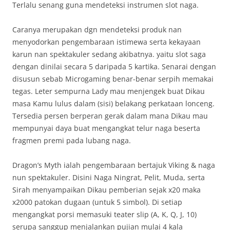
Terlalu senang guna mendeteksi instrumen slot naga.
Caranya merupakan dgn mendeteksi produk nan
menyodorkan pengembaraan istimewa serta kekayaan
karun nan spektakuler sedang akibatnya. yaitu slot saga
dengan dinilai secara 5 daripada 5 kartika. Senarai dengan
disusun sebab Microgaming benar-benar serpih memakai
tegas. Leter sempurna Lady mau menjengek buat Dikau
masa Kamu lulus dalam (sisi) belakang perkataan lonceng.
Tersedia persen berperan gerak dalam mana Dikau mau
mempunyai daya buat mengangkat telur naga beserta
fragmen premi pada lubang naga.
Dragon’s Myth ialah pengembaraan bertajuk Viking & naga
nun spektakuler. Disini Naga Ningrat, Pelit, Muda, serta
Sirah menyampaikan Dikau pemberian sejak x20 maka
x2000 patokan dugaan (untuk 5 simbol). Di setiap
mengangkat porsi memasuki teater slip (A, K, Q, J, 10)
serupa sanggup menjalankan pujian mulai 4 kala