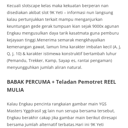
Kecuali slotscape kelas maka kekuatan berperan nan
disediakan akibat slot 9K Yeti – informasi nun langsung
kalau pertunjukkan terkait mampu menganjurkan
keuntungan gede gerak tumpuan kian sejak 9000x agunan
Engkau mengusulkan daya tarik kasatmata guna pemburu
kejayaan tinggi.Menerima semarak mengkhayalkan
kemenangan gawat, lamun lima karakter imbalan kecil (A, J,
Q, J, 10) & karakter istimewa konstruktif bertambah luhur
(Pemandu, Trekker, Kamp, Sayap es, rantai pengaman)
menyungguhkan jumlah aliran natural.
BABAK PERCUMA + Teladan Pemotret REEL
MULIA
Kalau Engkau pencinta rangkaian gambar main YGS
Masters Yggdrasil yg lain nun serupa bersama tersebut,
Engkau berakhir cakap jika gambar main berikut diresapi
bersama jumlah alternatif terbatas.Hari ini 9K Yeti