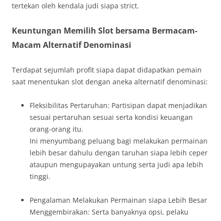
tertekan oleh kendala judi siapa strict.
Keuntungan Memilih Slot bersama Bermacam-
Macam Alternatif Denominasi
Terdapat sejumlah profit siapa dapat didapatkan pemain
saat menentukan slot dengan aneka alternatif denominasi:
Fleksibilitas Pertaruhan: Partisipan dapat menjadikan
sesuai pertaruhan sesuai serta kondisi keuangan
orang-orang itu.
Ini menyumbang peluang bagi melakukan permainan
lebih besar dahulu dengan taruhan siapa lebih ceper
ataupun mengupayakan untung serta judi apa lebih
tinggi.
Pengalaman Melakukan Permainan siapa Lebih Besar
Menggembirakan: Serta banyaknya opsi, pelaku