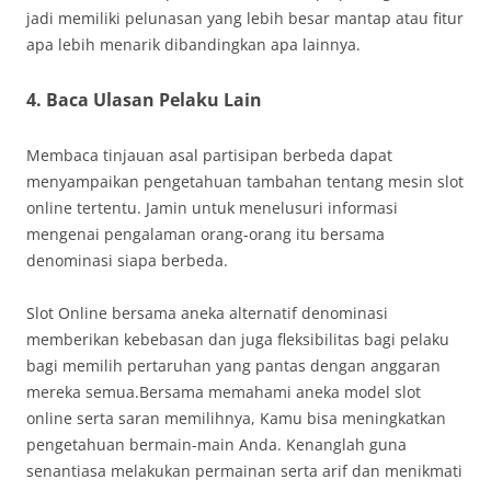
jadi memiliki pelunasan yang lebih besar mantap atau fitur
apa lebih menarik dibandingkan apa lainnya.
4. Baca Ulasan Pelaku Lain
Membaca tinjauan asal partisipan berbeda dapat
menyampaikan pengetahuan tambahan tentang mesin slot
online tertentu. Jamin untuk menelusuri informasi
mengenai pengalaman orang-orang itu bersama
denominasi siapa berbeda.
Slot Online bersama aneka alternatif denominasi
memberikan kebebasan dan juga fleksibilitas bagi pelaku
bagi memilih pertaruhan yang pantas dengan anggaran
mereka semua.Bersama memahami aneka model slot
online serta saran memilihnya, Kamu bisa meningkatkan
pengetahuan bermain-main Anda. Kenanglah guna
senantiasa melakukan permainan serta arif dan menikmati