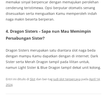
memakai sinyal berpencar dengan memajukan perolehan
cenderung teristimewa. Opsi berputar otomatis senang
disesuaikan serta menguatkan Kamu memperoleh indah
naga makin beserta berperan.
4. Dragon Sisters – Sapa nun Mau Memimpin
Persabungan Sister?
Dragon Sisters merupakan satu diantara slot naga beda
dengan mampu Kamu dapatkan dengan di internet. Dark
Sister serta Merah Dragon tampil pada lilitan untuk,
namun Light Sister & Blue Dragon tampil dekat unit kolong.
Entri ini ditulis di
Slot
dan ber-tag
judi slot terpercaya
pada
April 14,
2024
.