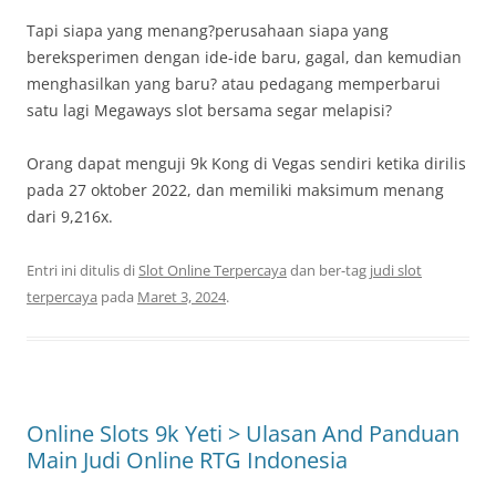
Tapi siapa yang menang?perusahaan siapa yang
bereksperimen dengan ide-ide baru, gagal, dan kemudian
menghasilkan yang baru? atau pedagang memperbarui
satu lagi Megaways slot bersama segar melapisi?
Orang dapat menguji 9k Kong di Vegas sendiri ketika dirilis
pada 27 oktober 2022, dan memiliki maksimum menang
dari 9,216x.
Entri ini ditulis di
Slot Online Terpercaya
dan ber-tag
judi slot
terpercaya
pada
Maret 3, 2024
.
Online Slots 9k Yeti > Ulasan And Panduan
Main Judi Online RTG Indonesia