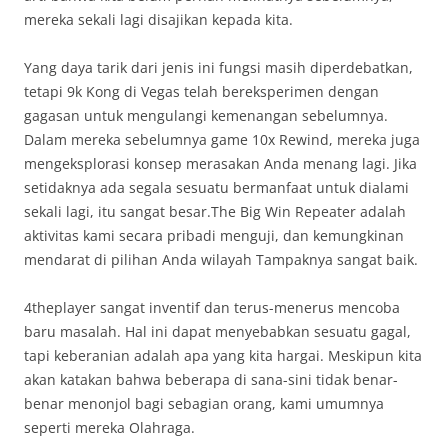
mereka sekali lagi disajikan kepada kita.
Yang daya tarik dari jenis ini fungsi masih diperdebatkan,
tetapi 9k Kong di Vegas telah bereksperimen dengan
gagasan untuk mengulangi kemenangan sebelumnya.
Dalam mereka sebelumnya game 10x Rewind, mereka juga
mengeksplorasi konsep merasakan Anda menang lagi. Jika
setidaknya ada segala sesuatu bermanfaat untuk dialami
sekali lagi, itu sangat besar.The Big Win Repeater adalah
aktivitas kami secara pribadi menguji, dan kemungkinan
mendarat di pilihan Anda wilayah Tampaknya sangat baik.
4theplayer sangat inventif dan terus-menerus mencoba
baru masalah. Hal ini dapat menyebabkan sesuatu gagal,
tapi keberanian adalah apa yang kita hargai. Meskipun kita
akan katakan bahwa beberapa di sana-sini tidak benar-
benar menonjol bagi sebagian orang, kami umumnya
seperti mereka Olahraga.