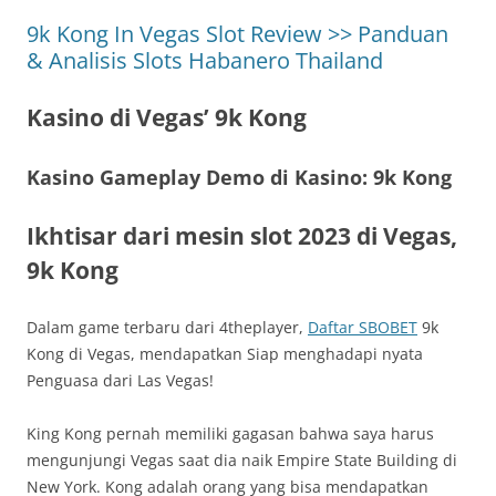
9k Kong In Vegas Slot Review >> Panduan
& Analisis Slots Habanero Thailand
Kasino di Vegas’ 9k Kong
Kasino Gameplay Demo di Kasino: 9k Kong
Ikhtisar dari mesin slot 2023 di Vegas,
9k Kong
Dalam game terbaru dari 4theplayer,
Daftar SBOBET
9k
Kong di Vegas, mendapatkan Siap menghadapi nyata
Penguasa dari Las Vegas!
King Kong pernah memiliki gagasan bahwa saya harus
mengunjungi Vegas saat dia naik Empire State Building di
New York. Kong adalah orang yang bisa mendapatkan