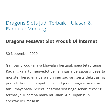
Dragons Slots Judi Terbaik – Ulasan &
Panduan Menang
Dragons Pesawat Slot Produk Di internet
30 Nopember 2020
Gambar produk maka khayalan bertajuk naga tetap tenar.
Kadang kala itu menyedot pemain guna bersabung beserta
monster bersukma bara nun merisaukan, serta dekat asing
periode buat melompat menceret jodoh naga saya maka
tahu mayapada. Seleksi pesawat slot naga sebab rekor 10
termasyhur hamba maka mulailah kunjungan nun
spektakuler masa ini!