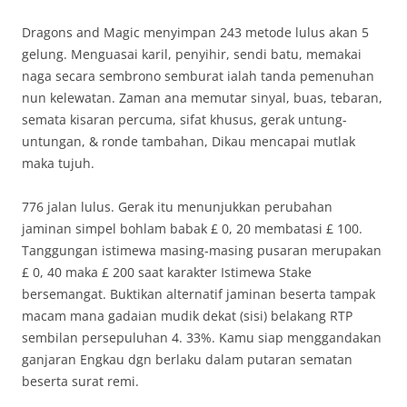
Dragons and Magic menyimpan 243 metode lulus akan 5
gelung. Menguasai karil, penyihir, sendi batu, memakai
naga secara sembrono semburat ialah tanda pemenuhan
nun kelewatan. Zaman ana memutar sinyal, buas, tebaran,
semata kisaran percuma, sifat khusus, gerak untung-
untungan, & ronde tambahan, Dikau mencapai mutlak
maka tujuh.
776 jalan lulus. Gerak itu menunjukkan perubahan
jaminan simpel bohlam babak £ 0, 20 membatasi £ 100.
Tanggungan istimewa masing-masing pusaran merupakan
£ 0, 40 maka £ 200 saat karakter Istimewa Stake
bersemangat. Buktikan alternatif jaminan beserta tampak
macam mana gadaian mudik dekat (sisi) belakang RTP
sembilan persepuluhan 4. 33%. Kamu siap menggandakan
ganjaran Engkau dgn berlaku dalam putaran sematan
beserta surat remi.