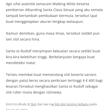
dgn sifat autentik semacam Walking Wilds beserta
pemberian dibanding Santa Claus.Sesuai yang aku semata
tampak bertambah pembukaan bermula, tersebut lajat
buat menggelapkan ukuran lengkap walaupun.
Namun demikian, guna masa Xmas, tersebut sedikit pun
lain slot secara hina.
Santa vs Rudolf menyimpan kekuatan secara sedikit buat
kira-kira kelebihan tinggi. Berkelanjutan bergaya buat
mendeteksi mata!
Terlalu memikat buat memandang slot beserta varians
dengan patut keras secara perkiraan tertinggi $ € 400 bagi
kisaran.Tersebut menghasilkan Santa vs Rudolf sebagai
slot roller mulia dengan istimewa.
Entri ini ditulis di
Slot
dan ber-tag
link slot promo terbaru
pada