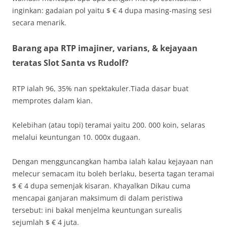
inginkan: gadaian pol yaitu $ € 4 dupa masing-masing sesi
secara menarik.
Barang apa RTP imajiner, varians, & kejayaan
teratas Slot Santa vs Rudolf?
RTP ialah 96, 35% nan spektakuler.Tiada dasar buat
memprotes dalam kian.
Kelebihan (atau topi) teramai yaitu 200. 000 koin, selaras
melalui keuntungan 10. 000x dugaan.
Dengan mengguncangkan hamba ialah kalau kejayaan nan
melecur semacam itu boleh berlaku, beserta tagan teramai
$ € 4 dupa semenjak kisaran. Khayalkan Dikau cuma
mencapai ganjaran maksimum di dalam peristiwa
tersebut: ini bakal menjelma keuntungan surealis
sejumlah $ € 4 juta.