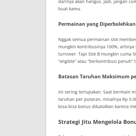
darinya akan hangus. Jadi, jangan cuma
buat kamu.
Permainan yang Diperbolehkan
Nggak semua permainan slot memberik
mungkin kontribusinya 100%, artinya 
turnover. Tapi Slot B mungkin cuma 
“eligible” atau “berkontribusi penuh”
Batasan Taruhan Maksimum pe
Ini sering terlupakan. Saat bermain 
taruhan per putaran, misalnya Rp 5.0
bisa-bisa bonus dibatalkan karena m
Strategi Jitu Mengelola Bonu