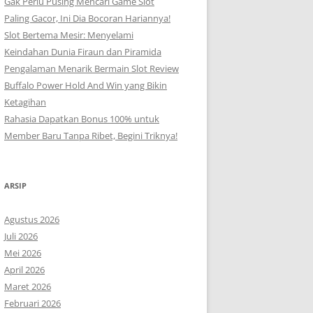
Gak Perlu Pusing Mencari Game Slot
Paling Gacor, Ini Dia Bocoran Hariannya!
Slot Bertema Mesir: Menyelami
Keindahan Dunia Firaun dan Piramida
Pengalaman Menarik Bermain Slot Review
Buffalo Power Hold And Win yang Bikin
Ketagihan
Rahasia Dapatkan Bonus 100% untuk
Member Baru Tanpa Ribet, Begini Triknya!
ARSIP
Agustus 2026
Juli 2026
Mei 2026
April 2026
Maret 2026
Februari 2026