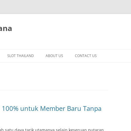
ana
SLOT THAILAND
ABOUT US
CONTACT US
s 100% untuk Member Baru Tanpa
lah satu daya tarik utamanya selain keseruan putaran