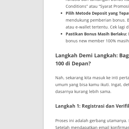
Conditions” atau “Syarat Promosi
Pilih Metode Deposit yang Tepa
mendukung pemberian bonus. Beb
atau e-wallet tertentu. Cek lagi d
Pastikan Bonus Masih Berlaku:
bonus new member 100% masih a
Langkah Demi Langkah: Ba
100 di Depan?
Nah, sekarang kita masuk ke inti per
umum yang bisa kamu ikuti. Ingat, deta
dasarnya kurang lebih sama.
Langkah 1: Registrasi dan Verif
Proses ini adalah gerbang utamanya. 
Setelah mendapatkan email konfirmasi