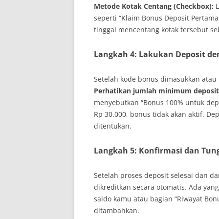
Metode Kotak Centang (Checkbox):
L
seperti “Klaim Bonus Deposit Pertam
tinggal mencentang kotak tersebut s
Langkah 4: Lakukan Deposit de
Setelah kode bonus dimasukkan atau 
Perhatikan jumlah minimum deposit 
menyebutkan “Bonus 100% untuk depos
Rp 30.000, bonus tidak akan aktif. D
ditentukan.
Langkah 5: Konfirmasi dan Tu
Setelah proses deposit selesai dan 
dikreditkan secara otomatis. Ada yan
saldo kamu atau bagian “Riwayat Bo
ditambahkan.