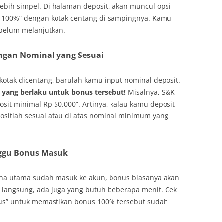
ebih simpel. Di halaman deposit, akan muncul opsi
a 100%” dengan kotak centang di sampingnya. Kamu
ebelum melanjutkan.
ngan Nominal yang Sesuai
kotak dicentang, barulah kamu input nominal deposit.
yang berlaku untuk bonus tersebut!
Misalnya, S&K
it minimal Rp 50.000”. Artinya, kalau kamu deposit
epositlah sesuai atau di atas nominal minimum yang
nggu Bonus Masuk
dana utama sudah masuk ke akun, bonus biasanya akan
g langsung, ada juga yang butuh beberapa menit. Cek
nus” untuk memastikan bonus 100% tersebut sudah