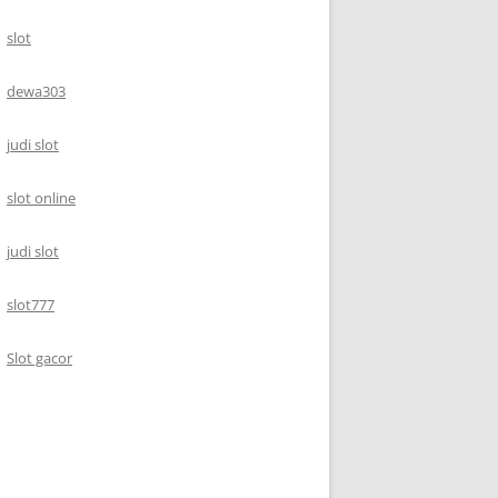
slot
dewa303
judi slot
slot online
judi slot
slot777
Slot gacor