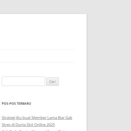
Cari
untuk:
POS-POS TERBARU
Strategi Jitu buat Member Lama Biar Gak
Stres di Dunia Slot Online 2025