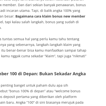
ew member. Dan dari sekian banyak penawaran, bonus
adi incaran utama. Tapi, di balik angka 100% yang
aan besar:
Bagaimana cara klaim bonus new member
el, tapi kalau salah langkah, bonus yang sudah di
.
has tuntas semua hal yang perlu kamu tahu tentang
annya yang sebenarnya, langkah-langkah klaim yang
nus itu benar-benar bisa kamu manfaatkan sampai tahap
 kamu nggak cuma sekadar “klaim”, tapi juga “nikmati”
r 100 di Depan: Bukan Sekadar Angka
, penting banget untuk paham dulu apa sih
isebut “bonus 100% di depan” atau “welcome bonus
s deposit pertama yang diberikan oleh platform
n baru. Angka “100” di sini biasanya merujuk pada