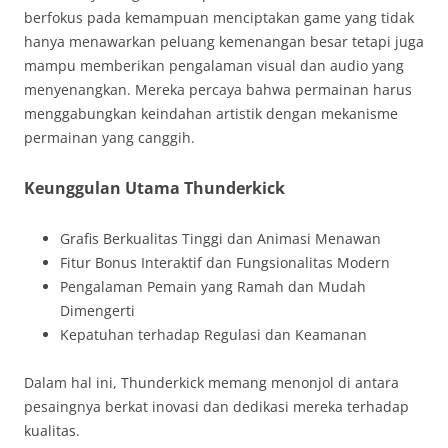
berfokus pada kemampuan menciptakan game yang tidak
hanya menawarkan peluang kemenangan besar tetapi juga
mampu memberikan pengalaman visual dan audio yang
menyenangkan. Mereka percaya bahwa permainan harus
menggabungkan keindahan artistik dengan mekanisme
permainan yang canggih.
Keunggulan Utama Thunderkick
Grafis Berkualitas Tinggi dan Animasi Menawan
Fitur Bonus Interaktif dan Fungsionalitas Modern
Pengalaman Pemain yang Ramah dan Mudah
Dimengerti
Kepatuhan terhadap Regulasi dan Keamanan
Dalam hal ini, Thunderkick memang menonjol di antara
pesaingnya berkat inovasi dan dedikasi mereka terhadap
kualitas.