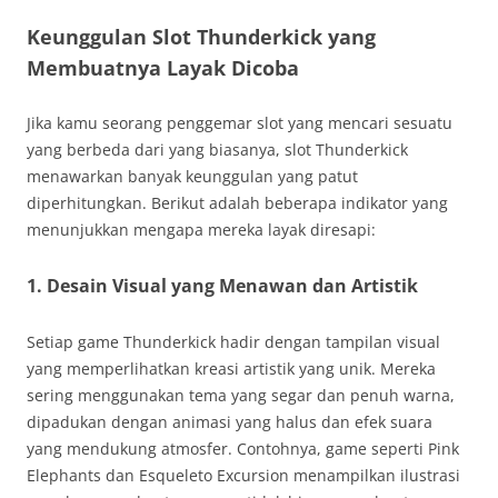
Keunggulan Slot Thunderkick yang
Membuatnya Layak Dicoba
Jika kamu seorang penggemar slot yang mencari sesuatu
yang berbeda dari yang biasanya, slot Thunderkick
menawarkan banyak keunggulan yang patut
diperhitungkan. Berikut adalah beberapa indikator yang
menunjukkan mengapa mereka layak diresapi:
1. Desain Visual yang Menawan dan Artistik
Setiap game Thunderkick hadir dengan tampilan visual
yang memperlihatkan kreasi artistik yang unik. Mereka
sering menggunakan tema yang segar dan penuh warna,
dipadukan dengan animasi yang halus dan efek suara
yang mendukung atmosfer. Contohnya, game seperti Pink
Elephants dan Esqueleto Excursion menampilkan ilustrasi