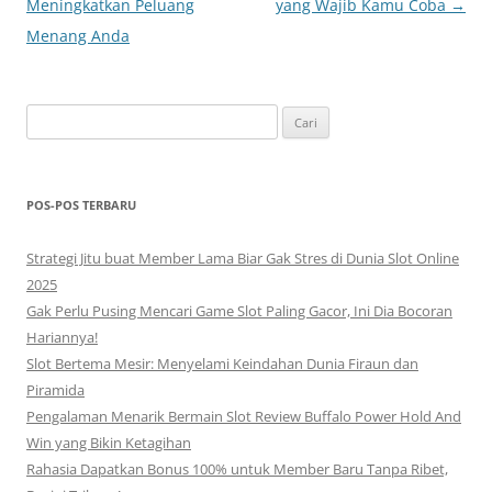
Meningkatkan Peluang
yang Wajib Kamu Coba
→
Menang Anda
Cari
untuk:
POS-POS TERBARU
Strategi Jitu buat Member Lama Biar Gak Stres di Dunia Slot Online
2025
Gak Perlu Pusing Mencari Game Slot Paling Gacor, Ini Dia Bocoran
Hariannya!
Slot Bertema Mesir: Menyelami Keindahan Dunia Firaun dan
Piramida
Pengalaman Menarik Bermain Slot Review Buffalo Power Hold And
Win yang Bikin Ketagihan
Rahasia Dapatkan Bonus 100% untuk Member Baru Tanpa Ribet,