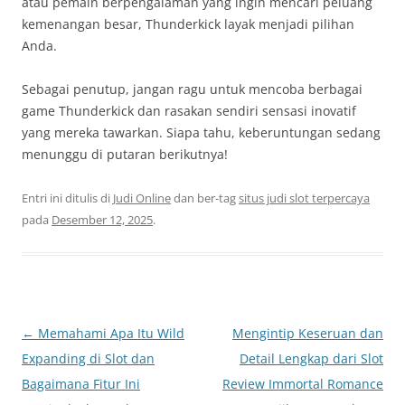
atau pemain berpengalaman yang ingin mencari peluang
kemenangan besar, Thunderkick layak menjadi pilihan
Anda.
Sebagai penutup, jangan ragu untuk mencoba berbagai
game Thunderkick dan rasakan sendiri sensasi inovatif
yang mereka tawarkan. Siapa tahu, keberuntungan sedang
menunggu di putaran berikutnya!
Entri ini ditulis di
Judi Online
dan ber-tag
situs judi slot terpercaya
pada
Desember 12, 2025
.
Navigasi
←
Memahami Apa Itu Wild
Mengintip Keseruan dan
Tulisan
Expanding di Slot dan
Detail Lengkap dari Slot
Bagaimana Fitur Ini
Review Immortal Romance