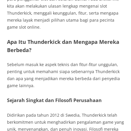
kita akan melakukan ulasan lengkap mengenai slot
Thunderkick, menggali keunggulan, fitur, serta mengapa
mereka layak menjadi pilihan utama bagi para pecinta
game slot online.
Apa Itu Thunderkick dan Mengapa Mereka
Berbeda?
Sebelum masuk ke aspek teknis dan fitur-fitur unggulan,
penting untuk memahami siapa sebenarnya Thunderkick
dan apa yang menjadikan mereka berbeda dari penyedia
game lainnya.
Sejarah Singkat dan Filosofi Perusahaan
Didirikan pada tahun 2012 di Swedia, Thunderkick telah
berkomitmen untuk menghadirkan pengalaman game yang
unik, menyenangkan, dan penuh inovasi. Filosofi mereka