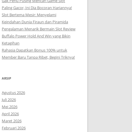
Gak Perlu Pusing Mencari Game Slot
Paling Gacor, Ini Dia Bocoran Hariannya!
Slot Bertema Mesir: Menyelami
Keindahan Dunia Firaun dan Piramida
Pengalaman Menarik Bermain Slot Review
Buffalo Power Hold And Win yang Bikin
Ketagihan
Rahasia Dapatkan Bonus 100% untuk
Member Baru Tanpa Ribet, Begini Triknya!
ARSIP
Agustus 2026
Juli 2026
Mei 2026
April 2026
Maret 2026
Februari 2026