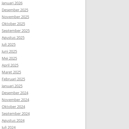
Januari 2026
Desember 2025
November 2025
Oktober 2025
September 2025
Agustus 2025
Juli 2025
Juni 2025
Mei 2025
April 2025
Maret 2025
Februari 2025
Januari 2025
Desember 2024
November 2024
Oktober 2024
September 2024
Agustus 2024
Juli 2024