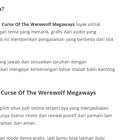
a?
w Curse Of The Werewolf Megaways
layak untuk
gan tema yang menarik, grafis dan audio yang
 slot ini memberikan pengalaman yang berbeda dari slot
gung jawab dan sesuaikan taruhan dengan
kan mengejar kemenangan besar malah bikin kantong
 Curse Of The Werewolf Megaways
ilih situs judi online terpercaya yang menyediakan
unya lisensi resmi dan review positif dari pemain lain
yaman dan aman.
an mode demo gratis, jadi kamu bisa latihan dulu