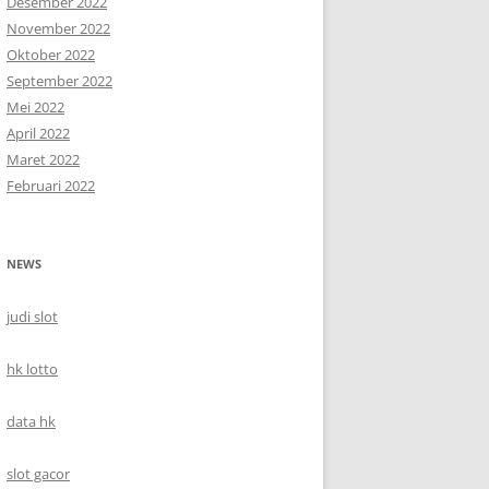
Desember 2022
November 2022
Oktober 2022
September 2022
Mei 2022
April 2022
Maret 2022
Februari 2022
NEWS
judi slot
hk lotto
data hk
slot gacor