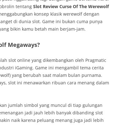
ngobrolin tentang
Slot Review Curse Of The Werewolf
menggabungkan konsep klasik werewolf dengan
anget di dunia slot. Game ini bukan cuma punya
ur yang bikin kamu betah main berjam-jam.
olf Megaways?
ah slot online yang dikembangkan oleh Pragmatic
industri iGaming. Game ini mengambil tema cerita
ewolf) yang berubah saat malam bulan purnama.
s, slot ini menawarkan ribuan cara menang dalam
an jumlah simbol yang muncul di tiap gulungan
menangan jadi jauh lebih banyak dibanding slot
n makin naik karena peluang menang juga jadi lebih