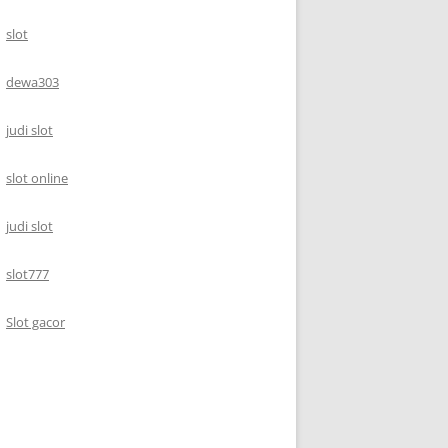
slot
dewa303
judi slot
slot online
judi slot
slot777
Slot gacor