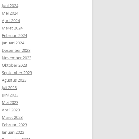
Juni 2024
Mei 2024
April 2024
Maret 2024
Februari 2024
Januari 2024
Desember 2023
November 2023
Oktober 2023
September 2023
Agustus 2023
Juli 2023
Juni 2023
Mei 2023
April 2023
Maret 2023
Februari 2023
Januari 2023