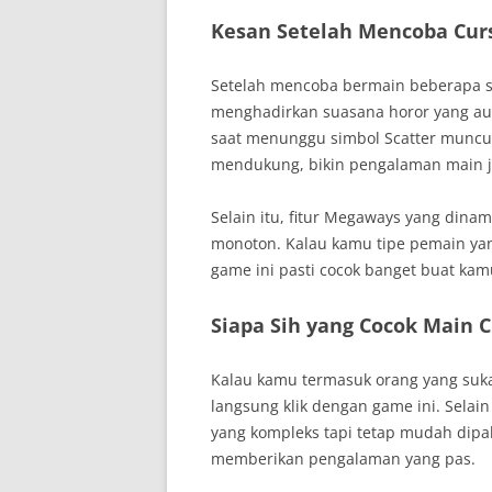
Kesan Setelah Mencoba Cur
Setelah mencoba bermain beberapa se
menghadirkan suasana horor yang au
saat menunggu simbol Scatter muncu
mendukung, bikin pengalaman main jad
Selain itu, fitur Megaways yang dina
monoton. Kalau kamu tipe pemain yan
game ini pasti cocok banget buat kam
Siapa Sih yang Cocok Main 
Kalau kamu termasuk orang yang suka c
langsung klik dengan game ini. Selai
yang kompleks tapi tetap mudah dipa
memberikan pengalaman yang pas.