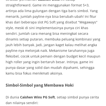
straightforward. Game ini menggunakan format 5×3,
artinya ada lima gulungan dengan tiga baris simbol. Yang
menarik, jumlah payline-nya bisa berubah-ubah! Ini fitur
khas dari beberapa slot PG Soft yang disebut "Megaways"
style, meski di sini implementasinya punya ciri khas
sendiri. Jumlah cara menang bisa meningkat secara
dinamis setiap putaran, membuka peluang kombinasi yang
jauh lebih banyak. Jadi, jangan kaget kalau melihat angka
payline-nya melonjak naik. Mekanisme taruhannya juga
fleksibel, cocok untuk pemain dengan budget kecil maupun
high roller yang ingin bertaruh besar. Intinya, game ini
punya dasar yang solid dan mudah dipahami, sehingga
kamu bisa fokus menikmati aksinya.
Simbol-Simbol yang Membawa Hoki
Di dunia
Caishen Wins PG Soft
, setiap simbol punya cerita
dan nilainya sendiri: