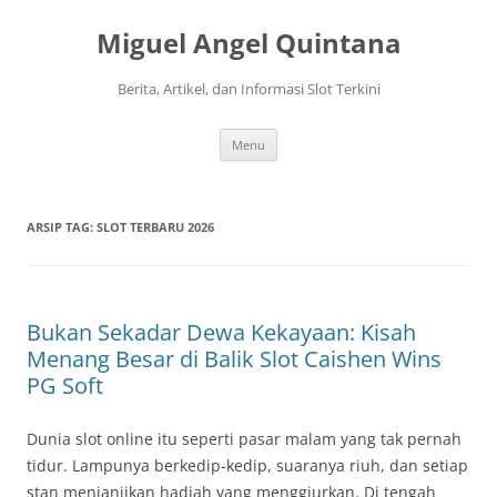
Langsung
ke
Miguel Angel Quintana
isi
Berita, Artikel, dan Informasi Slot Terkini
Menu
ARSIP TAG:
SLOT TERBARU 2026
Bukan Sekadar Dewa Kekayaan: Kisah
Menang Besar di Balik Slot Caishen Wins
PG Soft
Dunia slot online itu seperti pasar malam yang tak pernah
tidur. Lampunya berkedip-kedip, suaranya riuh, dan setiap
stan menjanjikan hadiah yang menggiurkan. Di tengah