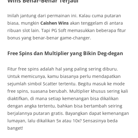
Wins Benar-Benar Terjadi
Inilah jantung dari permainan ini. Kalau cuma putaran
biasa, mungkin
Caishen Wins
akan tenggelam di antara
ribuan slot lain. Tapi PG Soft memasukkan beberapa fitur
bonus yang benar-benar game-changer.
Free Spins dan Multiplier yang Bikin Deg-degan
Fitur free spins adalah hal yang paling sering diburu.
Untuk memicunya, kamu biasanya perlu mendapatkan
sejumlah simbol Scatter tertentu. Begitu masuk ke mode
free spins, suasana berubah. Multiplier khusus sering kali
diaktifkan, di mana setiap kemenangan bisa dikalikan
dengan angka tertentu, bahkan bisa bertambah seiring
berjalannya putaran gratis. Bayangkan dapat kemenangan
lumayan, lalu dikalikan 5x atau 10x? Sensasinya beda
banget!