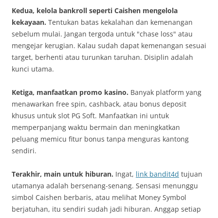
Kedua, kelola bankroll seperti Caishen mengelola
kekayaan.
Tentukan batas kekalahan dan kemenangan
sebelum mulai. Jangan tergoda untuk "chase loss" atau
mengejar kerugian. Kalau sudah dapat kemenangan sesuai
target, berhenti atau turunkan taruhan. Disiplin adalah
kunci utama.
Ketiga, manfaatkan promo kasino.
Banyak platform yang
menawarkan free spin, cashback, atau bonus deposit
khusus untuk slot PG Soft. Manfaatkan ini untuk
memperpanjang waktu bermain dan meningkatkan
peluang memicu fitur bonus tanpa menguras kantong
sendiri.
Terakhir, main untuk hiburan.
Ingat,
link bandit4d
tujuan
utamanya adalah bersenang-senang. Sensasi menunggu
simbol Caishen berbaris, atau melihat Money Symbol
berjatuhan, itu sendiri sudah jadi hiburan. Anggap setiap