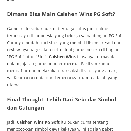
Dimana Bisa Main Caishen Wins PG Soft?
Game ini tersebar luas di berbagai situs judi online
terpercaya di Indonesia yang bekerja sama dengan PG Soft.
Caranya mudah: cari situs yang memiliki lisensi resmi dan
review-nya bagus, lalu cek di lobi game mereka di bagian
"PG Soft" atau "Slot".
Caishen Wins
biasanya termasuk
dalam jajaran game populer mereka. Pastikan kamu
mendaftar dan melakukan transaksi di situs yang aman,
ya. Keamanan data dan kemenangan kamu adalah yang
utama.
Final Thought: Lebih Dari Sekedar Simbol
dan Gulungan
Jadi,
Caishen Wins PG Soft
itu bukan cuma tentang
mencocokkan simbol dewa kekayaan. Ini adalah paket