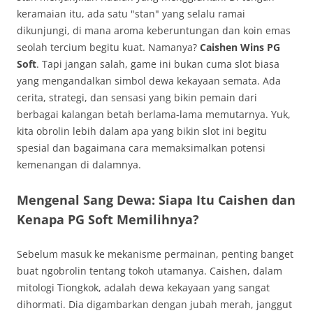
keramaian itu, ada satu "stan" yang selalu ramai
dikunjungi, di mana aroma keberuntungan dan koin emas
seolah tercium begitu kuat. Namanya?
Caishen Wins PG
Soft
. Tapi jangan salah, game ini bukan cuma slot biasa
yang mengandalkan simbol dewa kekayaan semata. Ada
cerita, strategi, dan sensasi yang bikin pemain dari
berbagai kalangan betah berlama-lama memutarnya. Yuk,
kita obrolin lebih dalam apa yang bikin slot ini begitu
spesial dan bagaimana cara memaksimalkan potensi
kemenangan di dalamnya.
Mengenal Sang Dewa: Siapa Itu Caishen dan
Kenapa PG Soft Memilihnya?
Sebelum masuk ke mekanisme permainan, penting banget
buat ngobrolin tentang tokoh utamanya. Caishen, dalam
mitologi Tiongkok, adalah dewa kekayaan yang sangat
dihormati. Dia digambarkan dengan jubah merah, janggut