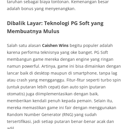
taruhan sebagai biaya tontonan. Kemenangan besar
adalah bonus yang menyenangkan.
Dibalik Layar: Teknologi PG Soft yang
Membuatnya Mulus
Salah satu alasan
Caishen Wins
begitu populer adalah
karena performa teknisnya yang oke banget. PG Soft
membangun game mereka dengan engine yang ringan
namun powerful. Artinya, game ini bisa dimainkan dengan
lancar baik di desktop maupun di smartphone, tanpa lag
atau crash yang mengganggu. Fitur-fitur seperti turbo spin
(untuk putaran lebih cepat) dan auto spin (putaran
otomatis) juga diimplementasikan dengan baik,
memberikan kendali penuh kepada pemain. Selain itu,
mereka memastikan game ini fair dengan menggunakan
Random Number Generator (RNG) yang sudah
tersertifikasi, jadi setiap putaran benar-benar acak dan
adil.