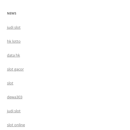
NEWS
judi slot
hk lotto
data hk
slot gacor
slot
dewa303
judi slot
slot online