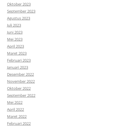
Oktober 2023
September 2023
Agustus 2023
Juli 2023
Juni 2023
Mei 2023
April 2023
Maret 2023
Februari 2023
Januari 2023
Desember 2022
November 2022
Oktober 2022
September 2022
Mei 2022
April 2022
Maret 2022
Februari 2022