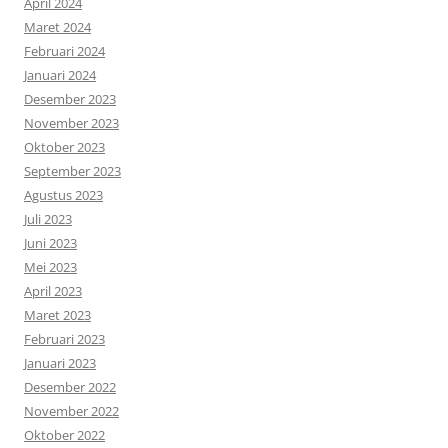
April 2024
Maret 2024
Februari 2024
Januari 2024
Desember 2023
November 2023
Oktober 2023
September 2023
Agustus 2023
Juli 2023
Juni 2023
Mei 2023
April 2023
Maret 2023
Februari 2023
Januari 2023
Desember 2022
November 2022
Oktober 2022