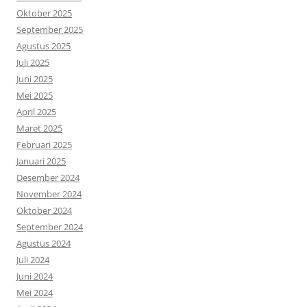
Oktober 2025
September 2025
Agustus 2025
Juli 2025
Juni 2025
Mei 2025
April 2025
Maret 2025
Februari 2025
Januari 2025
Desember 2024
November 2024
Oktober 2024
September 2024
Agustus 2024
Juli 2024
Juni 2024
Mei 2024