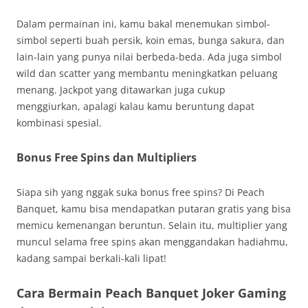
Dalam permainan ini, kamu bakal menemukan simbol-
simbol seperti buah persik, koin emas, bunga sakura, dan
lain-lain yang punya nilai berbeda-beda. Ada juga simbol
wild dan scatter yang membantu meningkatkan peluang
menang. Jackpot yang ditawarkan juga cukup
menggiurkan, apalagi kalau kamu beruntung dapat
kombinasi spesial.
Bonus Free Spins dan Multipliers
Siapa sih yang nggak suka bonus free spins? Di Peach
Banquet, kamu bisa mendapatkan putaran gratis yang bisa
memicu kemenangan beruntun. Selain itu, multiplier yang
muncul selama free spins akan menggandakan hadiahmu,
kadang sampai berkali-kali lipat!
Cara Bermain Peach Banquet Joker Gaming