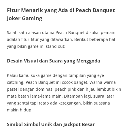
Fitur Menarik yang Ada di Peach Banquet
Joker Gaming
Salah satu alasan utama Peach Banquet disukai pemain
adalah fitur-fitur yang ditawarkan. Berikut beberapa hal
yang bikin game ini stand out:
Desain Visual dan Suara yang Menggoda
Kalau kamu suka game dengan tampilan yang eye-
catching, Peach Banquet ini cocok banget. Warna-warna
pastel dengan dominasi peach pink dan hijau lembut bikin
mata betah lama-lama main. Ditambah lagi, suara latar
yang santai tapi tetap ada ketegangan, bikin suasana
makin hidup.
Simbol-Simbol Unik dan Jackpot Besar