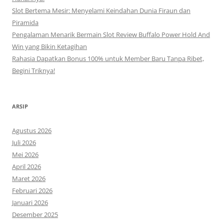
Slot Bertema Mesir: Menyelami Keindahan Dunia Firaun dan
Piramida
Pengalaman Menarik Bermain Slot Review Buffalo Power Hold And
Win yang Bikin Ketagihan
Rahasia Dapatkan Bonus 100% untuk Member Baru Tanpa Ribet,
Begini Triknya!
ARSIP
Agustus 2026
Juli 2026
Mei 2026
April 2026
Maret 2026
Februari 2026
Januari 2026
Desember 2025