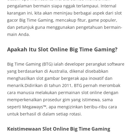
pengalaman bermain siapa nggak terlampaui. Internal
karangan ini, kita akan meninjau berbagai aspek dari slot
gacor Big Time Gaming, mencakup fitur, game populer,
dan petunjuk guna menggunakan pengetahuan bermain-
main Anda.
Apakah Itu Slot Online Big Time Gaming?
Big Time Gaming (BTG) ialah developer perangkat software
yang berdasarkan di Australia, dikenal disebabkan
menghasilkan slot gambar bergerak apa inovatif dan
menarik.Didirikan di tahun 2011, BTG pernah merombak
cara manusia melakukan permainan slot online dengan
memperkenalkan prosedur gim yang istimewa, sama
seperti Megaways™, apa mengizinkan beribu-ribu cara
untuk berhasil di dalam setiap rotasi.
Keistimewaan Slot Online Big Time Gaming