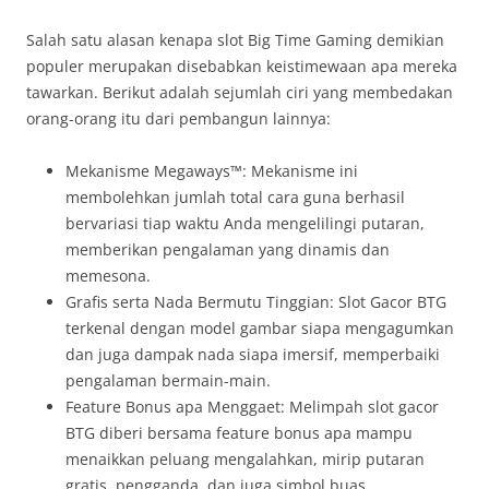
Salah satu alasan kenapa slot Big Time Gaming demikian
populer merupakan disebabkan keistimewaan apa mereka
tawarkan. Berikut adalah sejumlah ciri yang membedakan
orang-orang itu dari pembangun lainnya:
Mekanisme Megaways™: Mekanisme ini
membolehkan jumlah total cara guna berhasil
bervariasi tiap waktu Anda mengelilingi putaran,
memberikan pengalaman yang dinamis dan
memesona.
Grafis serta Nada Bermutu Tinggian: Slot Gacor BTG
terkenal dengan model gambar siapa mengagumkan
dan juga dampak nada siapa imersif, memperbaiki
pengalaman bermain-main.
Feature Bonus apa Menggaet: Melimpah slot gacor
BTG diberi bersama feature bonus apa mampu
menaikkan peluang mengalahkan, mirip putaran
gratis, pengganda, dan juga simbol buas.