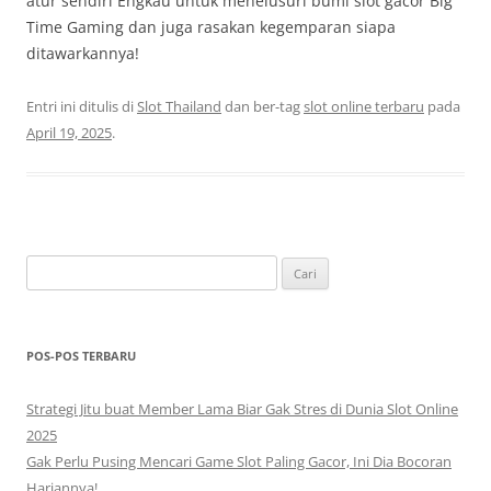
atur sendiri Engkau untuk menelusuri bumi slot gacor Big
Time Gaming dan juga rasakan kegemparan siapa
ditawarkannya!
Entri ini ditulis di
Slot Thailand
dan ber-tag
slot online terbaru
pada
April 19, 2025
.
Cari
untuk:
POS-POS TERBARU
Strategi Jitu buat Member Lama Biar Gak Stres di Dunia Slot Online
2025
Gak Perlu Pusing Mencari Game Slot Paling Gacor, Ini Dia Bocoran
Hariannya!