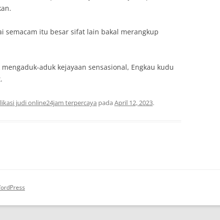
kan.
 semacam itu besar sifat lain bakal merangkup
k mengaduk-aduk kejayaan sensasional, Engkau kudu
.
likasi judi online24jam terpercaya
pada
April 12, 2023
.
ordPress