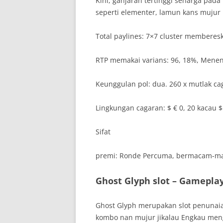
Kini, ganjaran tertinggi seharga pad
seperti elementer, lamun kans mujur 
Total paylines: 7×7 cluster memberesk
RTP memakai varians: 96, 18%, Mene
Keunggulan pol: dua. 260 x mutlak ca
Lingkungan cagaran: $ € 0, 20 kacau $
Sifat
premi: Ronde Percuma, bermacam-maca
Ghost Glyph slot – Gameplay
Ghost Glyph merupakan slot penunaia
kombo nan mujur jikalau Engkau mengg