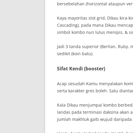
bersebelahan (horizontal ataupun vert
Kaya mayoritas slot grid, Dikau kira
Cascading), pada mana Dikau mencap
simbol kombo nun lulus menipis, & si
Jadi 3 tanda superior (Berlian, Ruby
sedikit (koin batu).
Sifat Kendi (booster)
Acap sesudah Kamu menyalakan kombo
serta karakter gres boleh. Satu dianta
Kala Dikau menjumpai kombo berbeda 
landas pada terminasi daksina akan 
jumlah makhluk gaib wujud daripada 