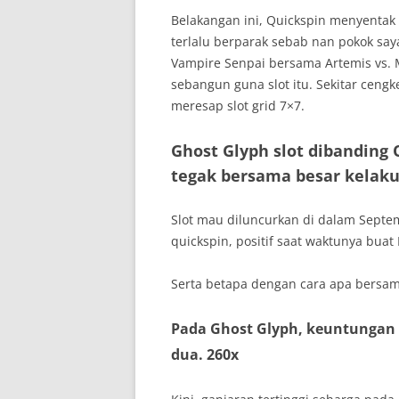
Belakangan ini, Quickspin menyentak
terlalu berparak sebab nan pokok saya 
Vampire Senpai bersama Artemis vs. M
sebangun guna slot itu. Sekitar ceng
meresap slot grid 7×7.
Ghost Glyph slot dibanding Q
tegak bersama besar kelak
Slot mau diluncurkan di dalam Septe
quickspin, positif saat waktunya buat
Serta betapa dengan cara apa bersam
Pada Ghost Glyph, keuntungan
dua. 260x