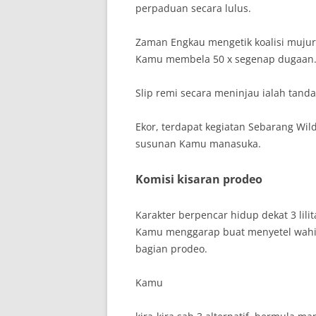
perpaduan secara lulus.
Zaman Engkau mengetik koalisi mujur d
Kamu membela 50 x segenap dugaan
Slip remi secara meninjau ialah tanda r
Ekor, terdapat kegiatan Sebarang Wil
susunan Kamu manasuka.
Komisi kisaran prodeo
Karakter berpencar hidup dekat 3 lil
Kamu menggarap buat menyetel wahid
bagian prodeo.
Kamu