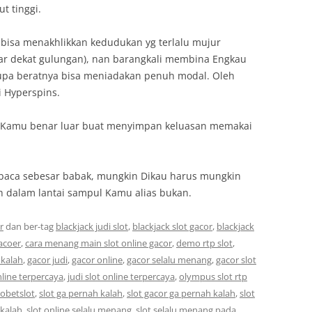
t tinggi.
bisa menakhlikkan kedudukan yg terlalu mujur
sar dekat gulungan), nan barangkali membina Engkau
rupa beratnya bisa meniadakan penuh modal. Oleh
i Hyperspins.
at Kamu benar luar buat menyimpan keluasan memakai
aca sebesar babak, mungkin Dikau harus mungkin
h dalam lantai sampul Kamu alias bukan.
r
dan ber-tag
blackjack judi slot
,
blackjack slot gacor
,
blackjack
acoer
,
cara menang main slot online gacor
,
demo rtp slot
,
 kalah
,
gacor judi
,
gacor online
,
gacor selalu menang
,
gacor slot
nline terpercaya
,
judi slot online terpercaya
,
olympus slot rtp
obetslot
,
slot ga pernah kalah
,
slot gacor ga pernah kalah
,
slot
 kalah
,
slot online selalu menang
,
slot selalu menang
pada