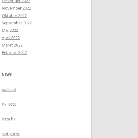
Desember 2022
November 2022
Oktober 2022
September 2022
Mei 2022
April 2022
Maret 2022
Februari 2022
NEWS
judi slot
hk lotto
data hk
slot gacor