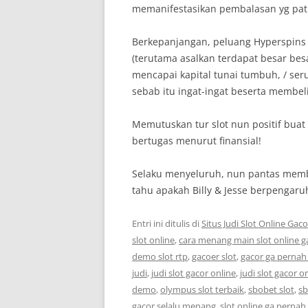
memanifestasikan pembalasan yg patu
Berkepanjangan, peluang Hyperspins 
(terutama asalkan terdapat besar be
mencapai kapital tunai tumbuh, / se
sebab itu ingat-ingat beserta membel
Memutuskan tur slot nun positif bu
bertugas menurut finansial!
Selaku menyeluruh, nun pantas memb
tahu apakah Billy & Jesse berpengaru
Entri ini ditulis di
Situs Judi Slot Online Gaco
slot online
,
cara menang main slot online g
demo slot rtp
,
gacoer slot
,
gacor ga pernah
judi
,
judi slot gacor online
,
judi slot gacor o
demo
,
olympus slot terbaik
,
sbobet slot
,
sb
gacor selalu menang
,
slot online ga pernah