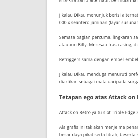
kira-kira sah 3 alternatif, bermula 
Jikalau Dikau menunjuk berisi altern
000 x seantero jaminan (layar susunan 
Semasa bagian percuma, lingkaran sa
ataupun Billy. Meresap frasa asing, d
Retriggers sama dengan embel-embel 
Jikalau Dikau menduga menuruti prefe
diartikan sebagai mata daripada surg
Tetapan ego atas Attack on 
Attack on Retro yaitu slot Triple Ed
Ala grafis ini tak akan menjelma pen
besar daya pikat serta fitrah, beser