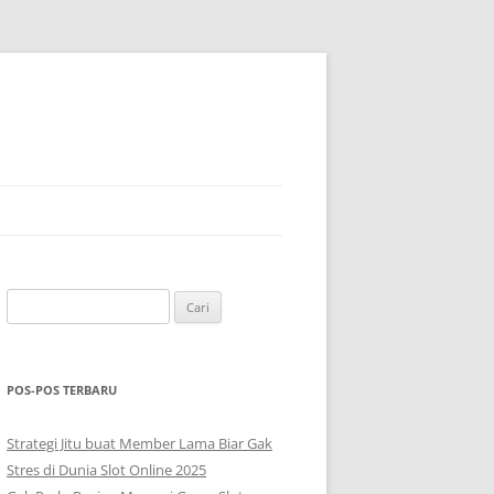
Cari
untuk:
POS-POS TERBARU
Strategi Jitu buat Member Lama Biar Gak
Stres di Dunia Slot Online 2025