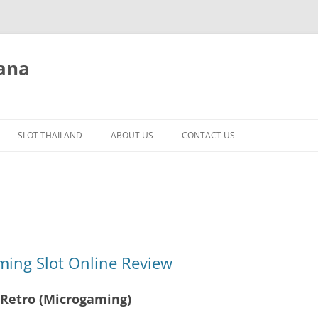
ana
SLOT THAILAND
ABOUT US
CONTACT US
ming Slot Online Review
 Retro (Microgaming)