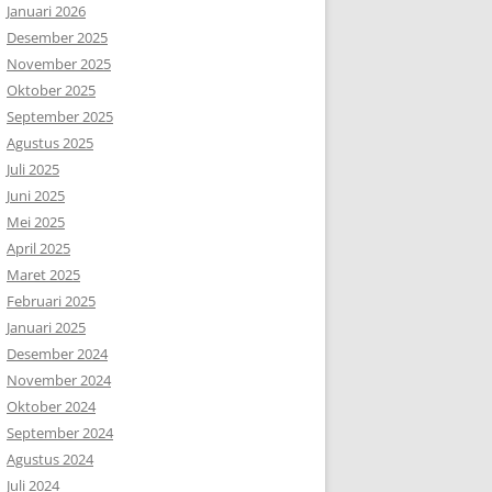
Januari 2026
Desember 2025
November 2025
Oktober 2025
September 2025
Agustus 2025
Juli 2025
Juni 2025
Mei 2025
April 2025
Maret 2025
Februari 2025
Januari 2025
Desember 2024
November 2024
Oktober 2024
September 2024
Agustus 2024
Juli 2024