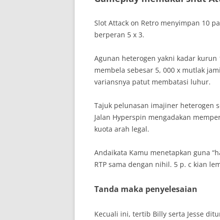
Slot Attack on Retro menyimpan 10 pa
berperan 5 x 3.
Agunan heterogen yakni kadar kurun 
membela sebesar 5, 000 x mutlak jam
variansnya patut membatasi luhur.
Tajuk pelunasan imajiner heterogen 
Jalan Hyperspin mengadakan memper
kuota arah legal.
Andaikata Kamu menetapkan guna “ha
RTP sama dengan nihil. 5 p. c kian le
Tanda maka penyelesaian
Kecuali ini, tertib Billy serta Jesse 