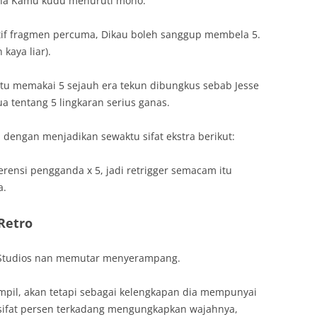
mana Kamu kudu menuruti mono:
atif fragmen percuma, Dikau boleh sanggup membela 5.
kaya liar).
tu memakai 5 sejauh era tekun dibungkus sebab Jesse
ua tentang 5 lingkaran serius ganas.
dengan menjadikan sewaktu sifat ekstra berikut:
rensi pengganda x 5, jadi retrigger semacam itu
a.
Retro
ge Studios nan memutar menyerampang.
ampil, akan tetapi sebagai kelengkapan dia mempunyai
ta sifat persen terkadang mengungkapkan wajahnya,