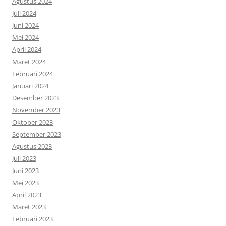
Agustus 2024
Juli 2024
Juni 2024
Mei 2024
April 2024
Maret 2024
Februari 2024
Januari 2024
Desember 2023
November 2023
Oktober 2023
September 2023
Agustus 2023
Juli 2023
Juni 2023
Mei 2023
April 2023
Maret 2023
Februari 2023