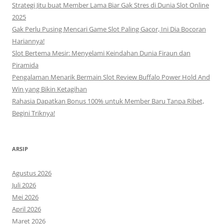
Strategi Jitu buat Member Lama Biar Gak Stres di Dunia Slot Online
2025
Gak Perlu Pusing Mencari Game Slot Paling Gacor, Ini Dia Bocoran
Hariannya!
Slot Bertema Mesir: Menyelami Keindahan Dunia Firaun dan
Piramida
Pengalaman Menarik Bermain Slot Review Buffalo Power Hold And
Win yang Bikin Ketagihan
Rahasia Dapatkan Bonus 100% untuk Member Baru Tanpa Ribet,
Begini Triknya!
ARSIP
Agustus 2026
Juli 2026
Mei 2026
April 2026
Maret 2026