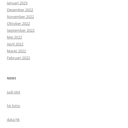
Januari 2023
Desember 2022
November 2022
Oktober 2022
September 2022
Mei 2022
April 2022
Maret 2022
Februari 2022
NEWS
judi slot
hk lotto
data hk