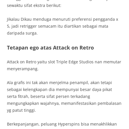
sewaktu sifat ekstra berikut:
Jikalau Dikau menduga menuruti preferensi pengganda x
5, jadi retrigger semacam itu diartikan sebagai mata
daripada surga.
Tetapan ego atas Attack on Retro
Attack on Retro yaitu slot Triple Edge Studios nan memutar
menyerampang.
Ala grafis ini tak akan menjelma penampil, akan tetapi
sebagai kelengkapan dia mempunyai besar daya pikat
serta fitrah, beserta sifat persen terkadang
mengungkapkan wajahnya, memanifestasikan pembalasan
yg patut tinggi.
Berkepanjangan, peluang Hyperspins bisa menakhlikkan