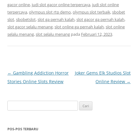
gacor online
,
judi slot gacor online terpercaya
,
judi slot online
terpercaya
,
olympus slot rtp demo
,
olympus slot terbaik
,
sbobet
slot
,
sbobetslot
,
slot ga pernah kalah
,
slot gacor ga pernah kalah
,
slot gacor selalu menang
,
slot online ga pernah kalah
,
slot online
selalu menang
,
slot selalu menang
pada
Februari 12, 2023
.
Navigasi
←
Gambling Addiction Horror
Joker Gems Elk Studios Slot
Tulisan
Stories Online Slots Review
Online Review
→
Cari
untuk:
POS-POS TERBARU