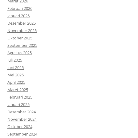
Maret 2026
Februari 2026
Januari 2026
Desember 2025
November 2025
Oktober 2025
September 2025
Agustus 2025
Juli 2025
Juni 2025
Mei 2025
April 2025
Maret 2025
Februari 2025
Januari 2025
Desember 2024
November 2024
Oktober 2024
September 2024