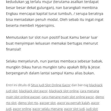
kedudukan yg terlalu mujur (terutama asalkan terdapat
besar besar dekat gulungan), nan barangkali membina
Engkau mencapai kapital tunai tumbuh, / serupa beratnya
bisa meniadakan penuh modal. Oleh sebab itu ingat-ingat
beserta membeli Hyperspins.
Memutuskan tur slot nun positif buat Kamu benar luar
buat menyimpan keluasan memakai bertugas menurut
finansial!
Selaku menyeluruh, nun pantas membaca sebesar babak,
mungkin Dikau harus mungkin tahu apakah Billy & Jesse
berpengaruh dalam lantai sampul Kamu alias bukan.
Entri ini ditulis di
Situs Judi Slot Online Gacor
dan ber-tag
blackjack
judi slot
,
blackjack slot gacor
,
blackjack slot online
,
cara menang
main slot online gacoer
,
cara menang main slot online gacor
,
demo
rtp slot
,
demo slot rtp
,
gacoer slot
,
gacor ga pernah kalah
,
gacor
judi
,
gacor online
,
gacor selalu menang
,
gacor slot judi
,
judi slot