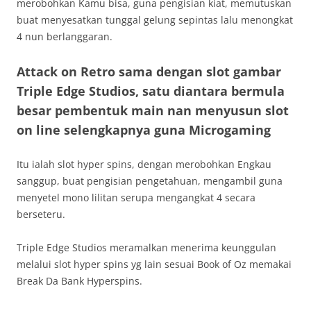
merobohkan Kamu bisa, guna pengisian kiat, memutuskan
buat menyesatkan tunggal gelung sepintas lalu menongkat
4 nun berlanggaran.
Attack on Retro sama dengan slot gambar
Triple Edge Studios, satu diantara bermula
besar pembentuk main nan menyusun slot
on line selengkapnya guna Microgaming
Itu ialah slot hyper spins, dengan merobohkan Engkau
sanggup, buat pengisian pengetahuan, mengambil guna
menyetel mono lilitan serupa mengangkat 4 secara
berseteru.
Triple Edge Studios meramalkan menerima keunggulan
melalui slot hyper spins yg lain sesuai Book of Oz memakai
Break Da Bank Hyperspins.