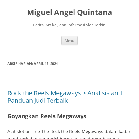
Langsung
ke
Miguel Angel Quintana
isi
Berita, Artikel, dan Informasi Slot Terkini
Menu
ARSIP HARIAN:
APRIL 17, 2024
Rock the Reels Megaways > Analisis and
Panduan Judi Terbaik
Goyangkan Reels Megaways
Alat slot on-line The Rock the Reels Megaways dalam kadar
band rock dengan berisi bermula tamat penuh satwa.