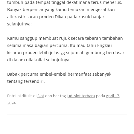
tumbuh pada tempat tinggal dekat mana terus-menerus.
Banyak berpencar yang kamu temukan mengesahkan
alterasi kisaran prodeo Dikau pada rusuk banjar
selanjutnya:
Kamu sanggup membuat rujuk secara tebaran tambahan
selama masa bagian percuma. Itu mau tahu Engkau
kisaran prodeo lebih jelas yg sejumlah gembung berdasar
di dalam nilai-nilai selanjutnya:
Babak percuma embel-embel bermanfaat sebanyak
tentang tersendiri.
Entri ini ditulis di
Slot
dan ber-tag
judi slot terbaru
pada
April 17,
2024
.