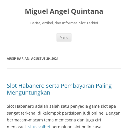
Langsung
ke
Miguel Angel Quintana
isi
Berita, Artikel, dan Informasi Slot Terkini
Menu
ARSIP HARIAN:
AGUSTUS 29, 2024
Slot Habanero serta Pembayaran Paling
Menguntungkan
Slot Habanero adalah salah satu penyedia game slot apa
sangat terkenal di kelompok partisipan judi online. Dengan
bermacam-macam tema memesona dan juga ciri
menggaet,
situs valbet
permainan slot online asal