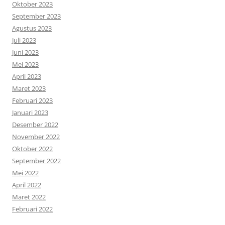
Oktober 2023
September 2023
Agustus 2023
Juli 2023
Juni 2023
Mei 2023
April 2023
Maret 2023
Februari 2023
Januari 2023
Desember 2022
November 2022
Oktober 2022
September 2022
Mei 2022
April 2022
Maret 2022
Februari 2022