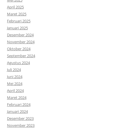
Mei 2025
April 2025
Maret 2025
Februari 2025
Januari 2025
Desember 2024
November 2024
Oktober 2024
September 2024
Agustus 2024
Juli 2024
Juni 2024
Mei 2024
April 2024
Maret 2024
Februari 2024
Januari 2024
Desember 2023
November 2023