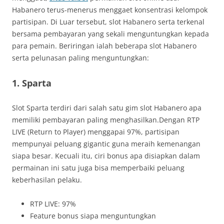
Habanero terus-menerus menggaet konsentrasi kelompok
partisipan. Di Luar tersebut, slot Habanero serta terkenal
bersama pembayaran yang sekali menguntungkan kepada
para pemain. Beriringan ialah beberapa slot Habanero
serta pelunasan paling menguntungkan:
1. Sparta
Slot Sparta terdiri dari salah satu gim slot Habanero apa
memiliki pembayaran paling menghasilkan.Dengan RTP
LIVE (Return to Player) menggapai 97%, partisipan
mempunyai peluang gigantic guna meraih kemenangan
siapa besar. Kecuali itu, ciri bonus apa disiapkan dalam
permainan ini satu juga bisa memperbaiki peluang
keberhasilan pelaku.
RTP LIVE: 97%
Feature bonus siapa menguntungkan