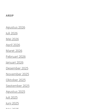
ARSIP
Agustus 2026
Juli 2026
Mei 2026
April 2026
Maret 2026
Februari 2026
Januari 2026
Desember 2025
November 2025
Oktober 2025
September 2025
Agustus 2025
Juli 2025
Juni 2025